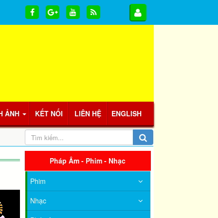
H ẢNH
KẾT NỐI
LIÊN HỆ
ENGLISH
Pháp Âm - Phim - Nhạc
Phim
Nhạc