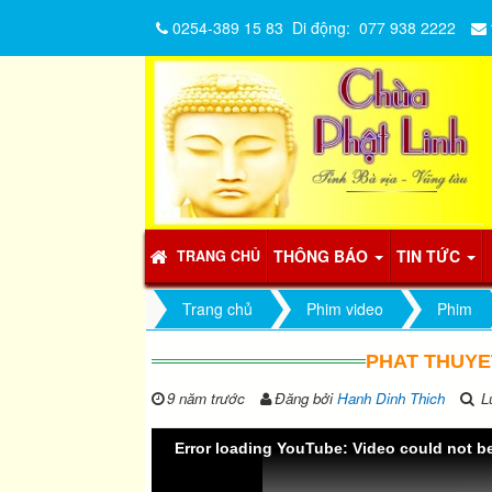
0254-389 15 83
Di động:
077 938 2222
THÔNG BÁO
TIN TỨC
TRANG CHỦ
Trang chủ
Phim video
Phim
PHAT THUYE
9 năm trước
Đăng bởi
Hanh Dinh Thich
Lư
Error loading YouTube: Video could not b