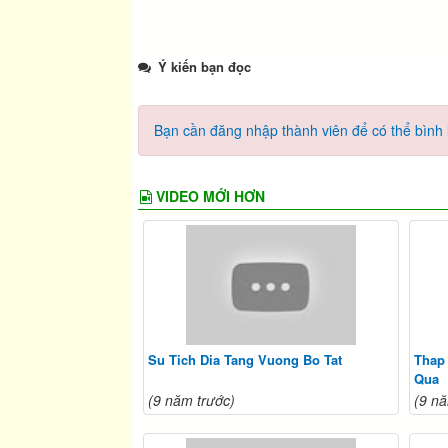
Ý kiến bạn đọc
Bạn cần đăng nhập thành viên để có thể bình l
VIDEO MỚI HƠN
Su Tich Dia Tang Vuong Bo Tat
Thap
Qua
(9 năm trước)
(9 nă