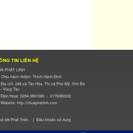
ÔNG TIN LIÊN HỆ
A PHẬT LINH
Chịu trách nhiệm:
Thích Hạnh Định
Địa chỉ:
248 xã Tân Hòa, Thị xã Phú Mỹ, tỉnh Bà
 – Vũng Tàu
Điện thoại:
0254-3891583
-
0779382222
Website:
http://chuaphatlinh.com
kế bởi
Phát Triển
.
|
Điều khoản sử dụng