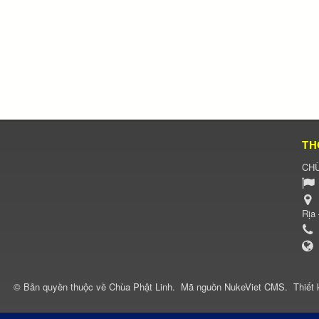
TH
CHÙ
Rịa
© Bản quyền thuộc về
Chùa Phật Linh
.
Mã nguồn
NukeViet CMS
.
Thiết 