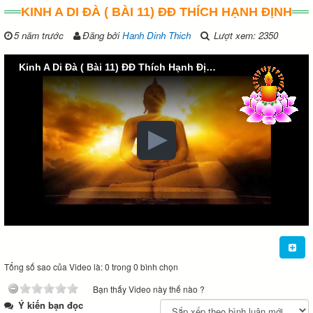
KINH A DI ĐÀ ( BÀI 11) ĐĐ THÍCH HẠNH ĐỊNH
5 năm trước
Đăng bởi
Hanh Dinh Thich
Lượt xem: 2350
Kinh A Di Đà ( Bài 11) ĐĐ Thích Hạnh Định
Tổng số sao của Video là: 0 trong 0 bình chọn
Bạn thấy Video này thế nào ?
Ý kiến bạn đọc