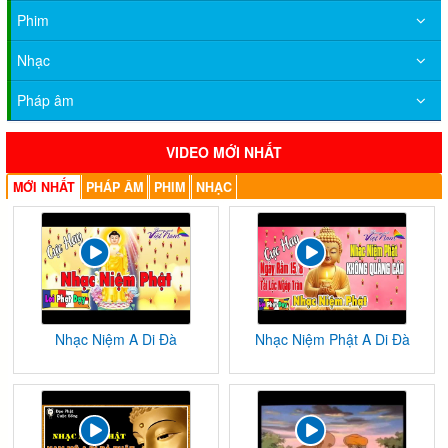
Phim
Nhạc
Pháp âm
VIDEO MỚI NHẤT
MỚI NHẤT
PHÁP ÂM
PHIM
NHẠC
Nhạc Niệm A Di Đà
Nhạc Niệm Phật A Di Đà