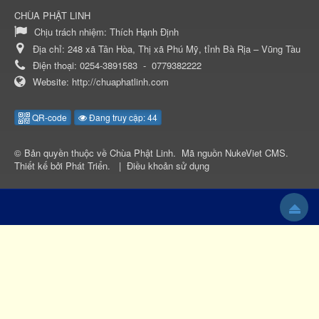
CHÙA PHẬT LINH
Chịu trách nhiệm:
Thích Hạnh Định
Địa chỉ:
248 xã Tân Hòa, Thị xã Phú Mỹ, tỉnh Bà Rịa – Vũng Tàu
Điện thoại:
0254-3891583
-
0779382222
Website:
http://chuaphatlinh.com
QR-code
Đang truy cập: 44
© Bản quyền thuộc về
Chùa Phật Linh
.
Mã nguồn
NukeViet CMS
.
Thiết kế bởi
Phát Triển
.
|
Điều khoản sử dụng