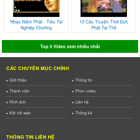
Nhạc Niệm Phật - Tiêu Tai
10 Câu Truyện Thời Đức
Nghiệp Chướng
Phật Tại Thế
Top 5 Video xem nhiều nhất
CÁC CHUYÊN MỤC CHÍNH
Giới thiệu
Thông tin
Thành viên
Phim video
Hình ảnh
Liên hệ
Kết nối web
Thống kê
THÔNG TIN LIÊN HỆ