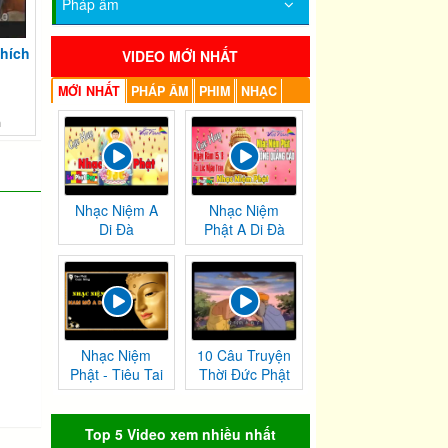
Pháp âm
hích
VIDEO MỚI NHẤT
MỚI NHẤT
PHÁP ÂM
PHIM
NHẠC
m
Nhạc Niệm A
Nhạc Niệm
Di Đà
Phật A Di Đà
Nhạc Niệm
10 Câu Truyện
Phật - Tiêu Tai
Thời Đức Phật
Nghiệp
Tại Thế
Chướng
Top 5 Video xem nhiều nhất