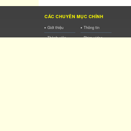
CÁC CHUYÊN MỤC CHÍNH
Giới thiệu
Thông tin
Thành viên
Phim video
Hình ảnh
Liên hệ
Kết nối web
Thống kê
QR-code
Đang truy cập: 10