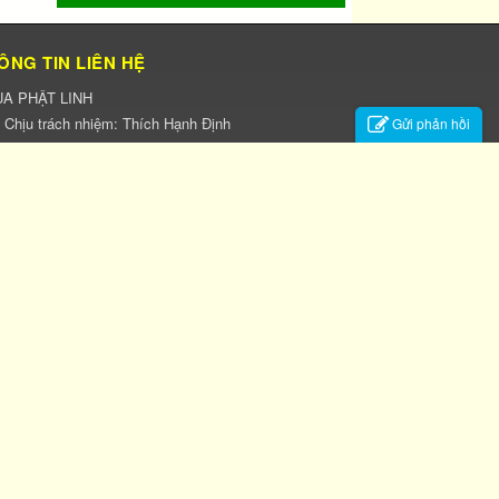
ÔNG TIN LIÊN HỆ
A PHẬT LINH
Chịu trách nhiệm:
Thích Hạnh Định
Gửi phản hồi
Địa chỉ:
248 xã Tân Hòa, Thị xã Phú Mỹ, tỉnh Bà
 – Vũng Tàu
Điện thoại:
0254-3891583
-
0779382222
Website:
http://chuaphatlinh.com
kế bởi
Phát Triển
.
|
Điều khoản sử dụng