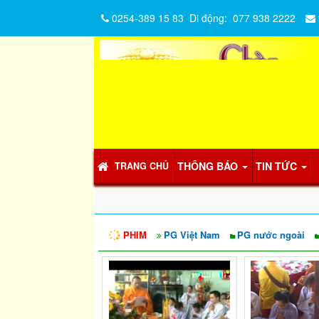
0254-389 15 83
Di động:
077 938 2222
THÔNG BÁO
TIN TỨC
TRANG CHỦ
PHIM
PG Việt Nam
PG nước ngoài