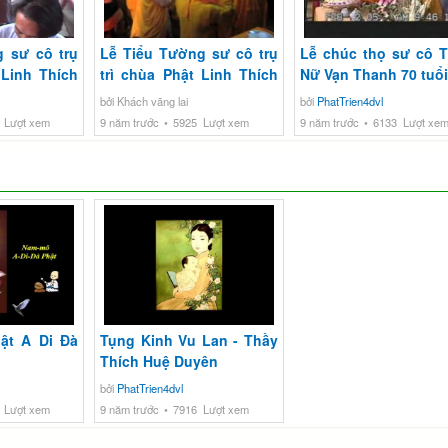
g sư cô trụ
Lễ Tiểu Tường sư cô trụ
Lễ chúc thọ sư cô T
 Linh Thích
trì chùa Phật Linh Thích
Nữ Vạn Thanh 70 tuổi
 phần 2
Nữ Vạn Thanh phần 1
bởi Khách vãng lai
bởi
PhatTrien4dvl
 Lượt xem
9 năm trước
5925 Lượt xem
9 năm trước
6133 Lượt xe
ật A Di Đà
Tụng Kinh Vu Lan - Thầy
Thích Huệ Duyên
bởi
PhatTrien4dvl
 Lượt xem
9 năm trước
7916 Lượt xem