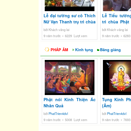
Lễ đại tường sư cô Thích
Lễ Tiểu tườn
Nữ Vạn Thanh trụ trì chùa
trì chùa Phật
Phật Linh
Nữ Vạn Thanh
bởi Khách vãng lai
bởi Khách vãng lai
9 năm trước
6229 Lượt xem
9 năm trước
6283
PHÁP ÂM
Kinh tụng
Băng giảng
Phật nói Kinh Thiện Ác
Tụng Kinh Ph
Nhân Quả
(Âm)
bởi
PhatTrien4dvl
bởi
PhatTrien4dvl
9 năm trước
5008 Lượt xem
9 năm trước
7693