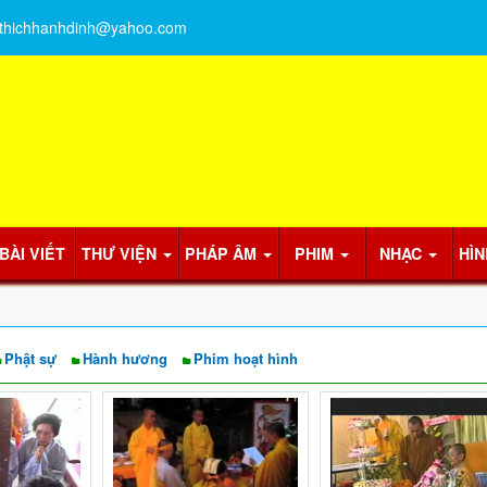
thichhanhdinh@yahoo.com
BÀI VIẾT
THƯ VIỆN
PHÁP ÂM
PHIM
NHẠC
HÌN
Phật sự
Hành hương
Phim hoạt hình