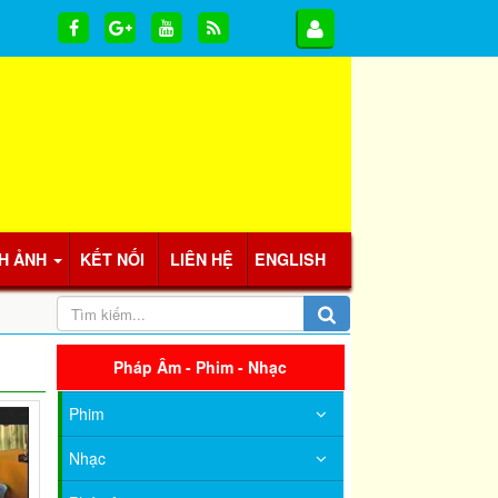
H ẢNH
KẾT NỐI
LIÊN HỆ
ENGLISH
Pháp Âm - Phim - Nhạc
Phim
Nhạc