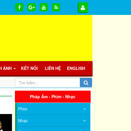
H ẢNH
KẾT NỐI
LIÊN HỆ
ENGLISH
Pháp Âm - Phim - Nhạc
Phim
Nhạc