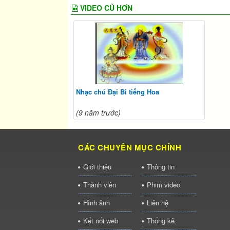
VIDEO CŨ HƠN
Nhạc chú Đại Bi tiếng Hoa
(9 năm trước)
CÁC CHUYÊN MỤC CHÍNH
Giới thiệu
Thông tin
Thành viên
Phim video
Hình ảnh
Liên hệ
Kết nối web
Thống kê