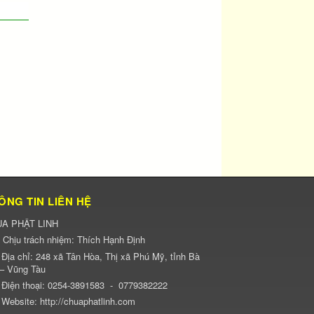
ÔNG TIN LIÊN HỆ
A PHẬT LINH
Chịu trách nhiệm:
Thích Hạnh Định
Địa chỉ:
248 xã Tân Hòa, Thị xã Phú Mỹ, tỉnh Bà
 – Vũng Tàu
Điện thoại:
0254-3891583
-
0779382222
Website:
http://chuaphatlinh.com