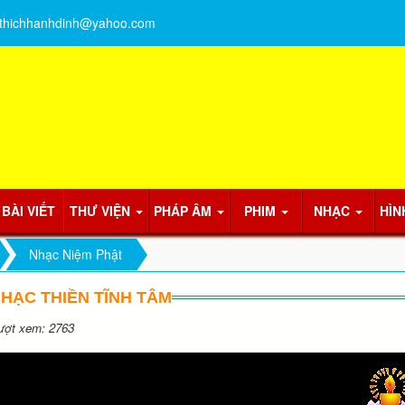
thichhanhdinh@yahoo.com
BÀI VIẾT
THƯ VIỆN
PHÁP ÂM
PHIM
NHẠC
HÌN
Nhạc Niệm Phật
HẠC THIỀN TĨNH TÂM
ợt xem: 2763