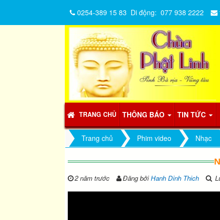
0254-389 15 83
Di động:
077 938 2222
THÔNG BÁO
TIN TỨC
TRANG CHỦ
Trang chủ
Phim video
Nhạc
N
2 năm trước
Đăng bởi
Hanh Dinh Thich
Lư