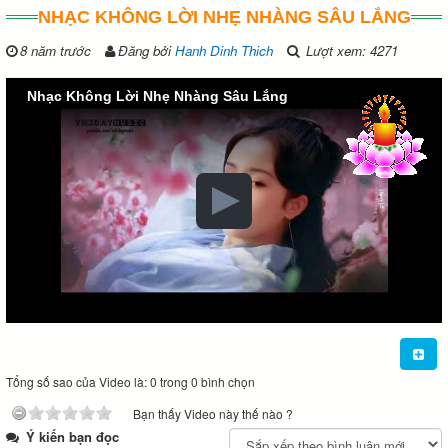
NHẠC KHÔNG LỜI NHẸ NHÀNG SÂU LẮNG
8 năm trước
Đăng bởi
Hanh Dinh Thich
Lượt xem: 4271
Nhạc Không Lời Nhẹ Nhàng Sâu Lắng
Tổng số sao của Video là: 0 trong 0 bình chọn
Bạn thấy Video này thế nào ?
Ý kiến bạn đọc