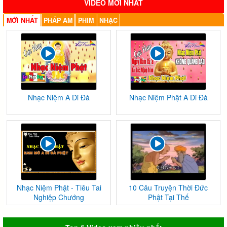
VIDEO MỚI NHẤT
MỚI NHẤT
PHÁP ÂM
PHIM
NHẠC
Nhạc Niệm A Di Đà
Nhạc Niệm Phật A Di Đà
Nhạc Niệm Phật - Tiêu Tai
10 Câu Truyện Thời Đức
Nghiệp Chướng
Phật Tại Thế