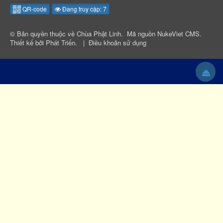
QR-code
Đang truy cập: 7
© Bản quyền thuộc về
Chùa Phật Linh
.
Mã nguồn
NukeViet CMS
.
Thiết kế bởi
Phát Triển
.
|
Điều khoản sử dụng