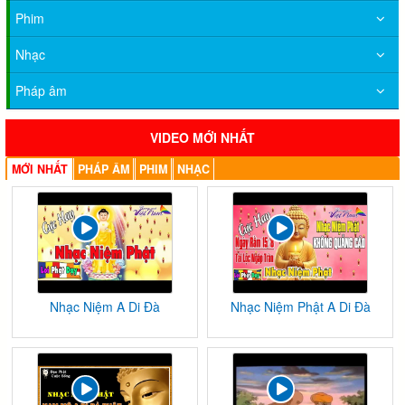
Phim
Nhạc
Pháp âm
VIDEO MỚI NHẤT
MỚI NHẤT
PHÁP ÂM
PHIM
NHẠC
Nhạc Niệm A Di Đà
Nhạc Niệm Phật A Di Đà