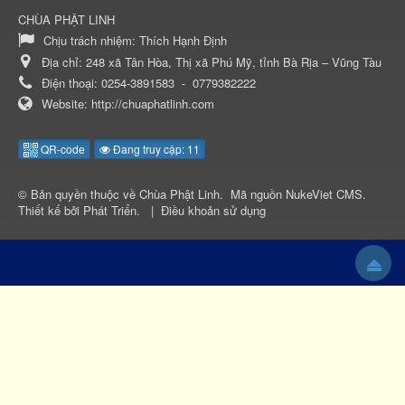
CHÙA PHẬT LINH
Chịu trách nhiệm:
Thích Hạnh Định
Địa chỉ:
248 xã Tân Hòa, Thị xã Phú Mỹ, tỉnh Bà Rịa – Vũng Tàu
Điện thoại:
0254-3891583
-
0779382222
Website:
http://chuaphatlinh.com
QR-code
Đang truy cập: 11
© Bản quyền thuộc về
Chùa Phật Linh
.
Mã nguồn
NukeViet CMS
.
Thiết kế bởi
Phát Triển
.
|
Điều khoản sử dụng