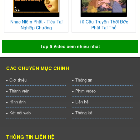
Nhạc Niệm Phật - Tiêu Tai
10 Câu Truyện Thời Đức
Nghiệp Chướng
Phật Tại Thế
Top 5 Video xem nhiều nhất
CÁC CHUYÊN MỤC CHÍNH
Giới thiệu
Thông tin
Thành viên
Phim video
Hình ảnh
Liên hệ
Kết nối web
Thống kê
THÔNG TIN LIÊN HỆ