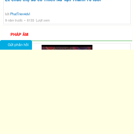
bởi
PhatTrien4dvl
9 năm trước
6133 Lượt xem
PHÁP ÂM
Gửi phản hồi
Phật nói Kinh Thiện Ác Nhân Quả
bởi
PhatTrien4dvl
9 năm trước
5008 Lượt xem