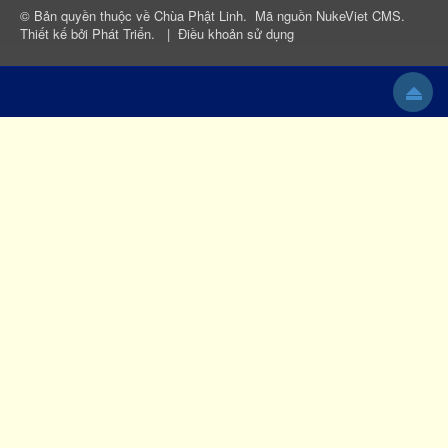
© Bản quyền thuộc về
Chùa Phật Linh
.
Mã nguồn
NukeViet CMS
.
Thiết kế bởi
Phát Triển
.
|
Điều khoản sử dụng