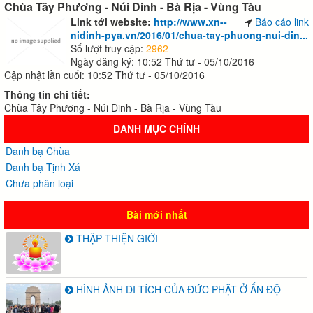
Chùa Tây Phương - Núi Dinh - Bà Rịa - Vùng Tàu
Link tới website:
http://www.xn--
Báo cáo link
nidinh-pya.vn/2016/01/chua-tay-phuong-nui-din...
Số lượt truy cập:
2962
Ngày đăng ký: 10:52 Thứ tư - 05/10/2016
Cập nhật lần cuối: 10:52 Thứ tư - 05/10/2016
Thông tin chi tiết:
Chùa Tây Phương - Núi Dinh - Bà Rịa - Vùng Tàu
DANH MỤC CHÍNH
Danh bạ Chùa
Danh bạ Tịnh Xá
Chưa phân loại
Bài mới nhất
THẬP THIỆN GIỚI
HÌNH ẢNH DI TÍCH CỦA ĐỨC PHẬT Ở ẤN ĐỘ