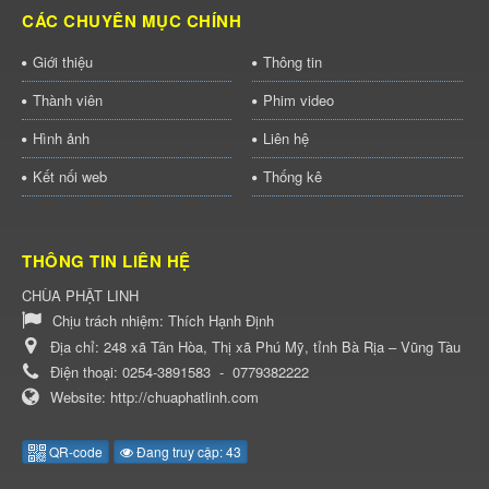
CÁC CHUYÊN MỤC CHÍNH
Giới thiệu
Thông tin
Thành viên
Phim video
Hình ảnh
Liên hệ
Kết nối web
Thống kê
THÔNG TIN LIÊN HỆ
CHÙA PHẬT LINH
Chịu trách nhiệm:
Thích Hạnh Định
Địa chỉ:
248 xã Tân Hòa, Thị xã Phú Mỹ, tỉnh Bà Rịa – Vũng Tàu
Điện thoại:
0254-3891583
-
0779382222
Website:
http://chuaphatlinh.com
QR-code
Đang truy cập: 43