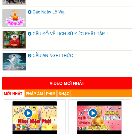
Các Ngày Lễ Vía
CÂU ĐỐ VỀ LỊCH SỬ ĐỨC PHẬT TẬP 1
CẦU AN NGHI THỨC
VIDEO MỚI NHẤT
MỚI NHẤT
PHÁP ÂM
PHIM
NHẠC