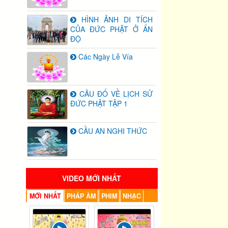
HÌNH ẢNH DI TÍCH
CỦA ĐỨC PHẬT Ở ẤN
ĐỘ
Các Ngày Lễ Vía
CÂU ĐỐ VỀ LỊCH SỬ
ĐỨC PHẬT TẬP 1
CẦU AN NGHI THỨC
VIDEO MỚI NHẤT
MỚI NHẤT
PHÁP ÂM
PHIM
NHẠC