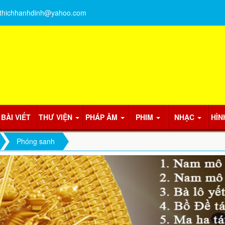
thichhanhdinh@yahoo.com
BÀI VIẾT
THƯ VIỆN
PHÁP ÂM
PHIM
NHẠC
HÌN
Phóng sanh