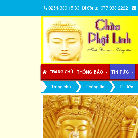
0254-389 15 83
Di động:
077 938 2222
THÔNG BÁO
TIN TỨC
TRANG CHỦ
Trang chủ
Thông tin
Tin tức