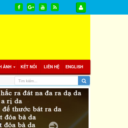
H ẢNH
KẾT NỐI
LIÊN HỆ
ENGLISH