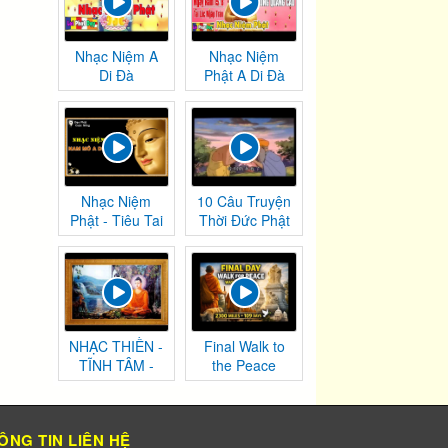
Nhạc Niệm A
Nhạc Niệm
Di Đà
Phật A Di Đà
Nhạc Niệm
10 Câu Truyện
Phật - Tiêu Tai
Thời Đức Phật
Nghiệp
Tại Thế
Chướng
NHẠC THIỀN -
Final Walk to
TĨNH TÂM -
the Peace
AN NHIÊN TỰ
Monument |
TẠI
Washington,
DC
ÔNG TIN LIÊN HỆ