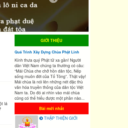
1
1
of
of
3
3
GIỜI THIỆU
Quá Trình Xây Dựng Chùa Phật Linh
Kính thưa quý Phật tử xa gần! Người
dân Việt Nam chúng ta thường có câu:
“Mái Chùa che chở hồn dân tộc, Nếp
sống muôn đời của Tổ Tông”. Thật vậy!
Mái chùa là nói lên những nét đặc thù
văn hóa truyền thống của dân tộc Việt
Nam ta. Do đó ai nhìn vào mái chùa
cũng có thể hiểu được một phần nào...
t lá
Bài mới nhất
?
THẬP THIỆN GIỚI