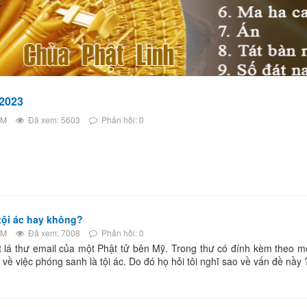
2023
PM
Đã xem: 5603
Phản hồi: 0
tội ác hay không?
AM
Đã xem: 7008
Phản hồi: 0
 lá thư email của một Phật tử bên Mỹ. Trong thư có đính kèm theo mộ
 về việc phóng sanh là tội ác. Do đó họ hỏi tôi nghĩ sao về vấn đề nầy 