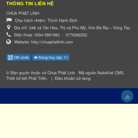
THÔNG TIN LIÊN HỆ
CHÙA PHẬT LINH
Chịu trách nhiệm:
Thích Hạnh Định
Địa chỉ:
248 xã Tân Hòa, Thị xã Phú Mỹ, tỉnh Bà Rịa – Vũng Tàu
Điện thoại:
0254-3891583
-
0779382222
Website:
http://chuaphatlinh.com
QR-code
Đang truy cập: 11
© Bản quyền thuộc về
Chùa Phật Linh
.
Mã nguồn
NukeViet CMS
.
Thiết kế bởi
Phát Triển
.
|
Điều khoản sử dụng