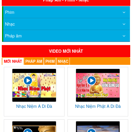
Phim
Nhạc
Pháp âm
VIDEO MỚI NHẤT
MỚI NHẤT
PHÁP ÂM
PHIM
NHẠC
Nhạc Niệm A Di Đà
Nhạc Niệm Phật A Di Đà