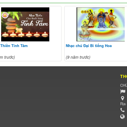
 Thiền Tĩnh Tâm
Nhạc chú Đại Bi tiếng Hoa
m trước)
(9 năm trước)
TH
CHÙ
Rịa