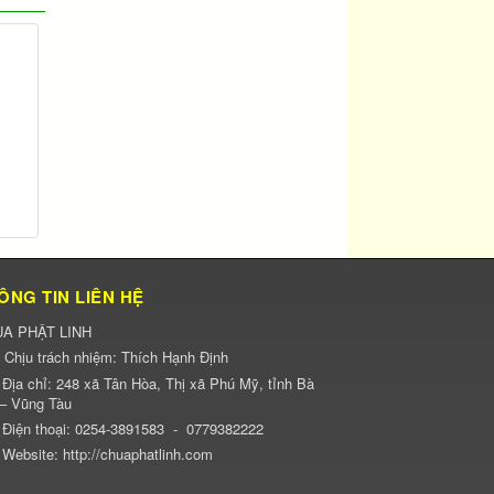
ÔNG TIN LIÊN HỆ
A PHẬT LINH
Chịu trách nhiệm:
Thích Hạnh Định
Địa chỉ:
248 xã Tân Hòa, Thị xã Phú Mỹ, tỉnh Bà
 – Vũng Tàu
Điện thoại:
0254-3891583
-
0779382222
Website:
http://chuaphatlinh.com