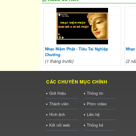
Nhạc Niệm Phật - Tiêu Tai Nghiệp
Nhạc
Chướng
(1 tháng trước)
(2 nă
CÁC CHUYÊN MỤC CHÍNH
Giới thiệu
Thông tin
Thành viên
Phim video
Hình ảnh
Liên hệ
Kết nối web
Thống kê