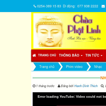
0254-389 15 83
Di động:
077 938 2222
THÔNG BÁO
TIN TỨC
TRANG CHỦ
Trang chủ
Phim video
Nhạc
NH
1 tháng trước
Đăng bởi
Hanh Dinh Thich
L
Error loading YouTube: Video could not b