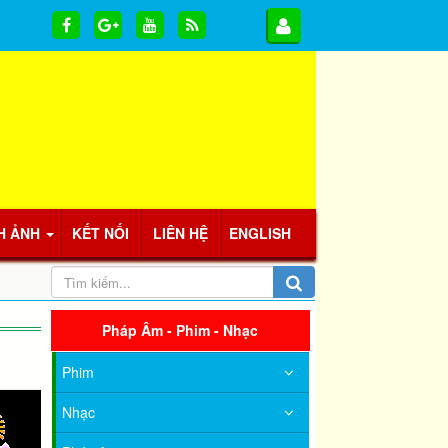
H ẢNH
KẾT NỐI
LIÊN HỆ
ENGLISH
Pháp Âm - Phim - Nhạc
Phim
Nhạc