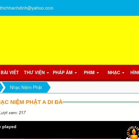
thichhanhdinh@yahoo.com
BÀI VIẾT
THƯ VIỆN
PHÁP ÂM
PHIM
NHẠC
HÌN
Nhạc Niệm Phật
ẠC NIỆM PHẬT A DI ĐÀ
ượt xem: 217
e played