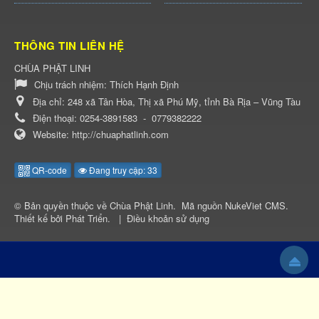
THÔNG TIN LIÊN HỆ
CHÙA PHẬT LINH
Chịu trách nhiệm:
Thích Hạnh Định
Địa chỉ:
248 xã Tân Hòa, Thị xã Phú Mỹ, tỉnh Bà Rịa – Vũng Tàu
Điện thoại:
0254-3891583
-
0779382222
Website:
http://chuaphatlinh.com
QR-code
Đang truy cập: 33
© Bản quyền thuộc về
Chùa Phật Linh
.
Mã nguồn
NukeViet CMS
.
Thiết kế bởi
Phát Triển
.
|
Điều khoản sử dụng