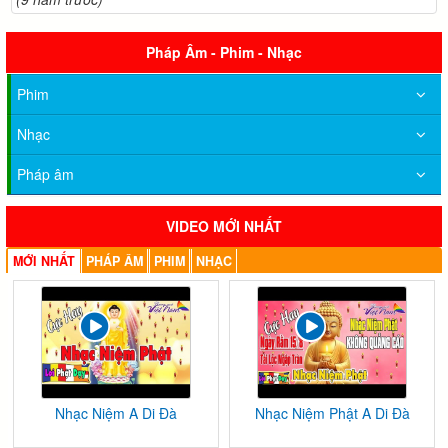
Pháp Âm - Phim - Nhạc
Phim
Nhạc
Pháp âm
VIDEO MỚI NHẤT
MỚI NHẤT
PHÁP ÂM
PHIM
NHẠC
Nhạc Niệm A Di Đà
Nhạc Niệm Phật A Di Đà