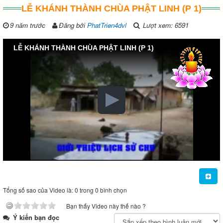
LỄ KHÁNH THÀNH CHÙA PHẬT LINH (P 1)
9 năm trước
Đăng bởi
PhatTrien4dvl
Lượt xem: 6591
LỄ KHÁNH THÀNH CHÙA PHẬT LINH (P 1)
Tổng số sao của Video là: 0 trong 0 bình chọn
Bạn thấy Video này thế nào ?
Ý kiến bạn đọc