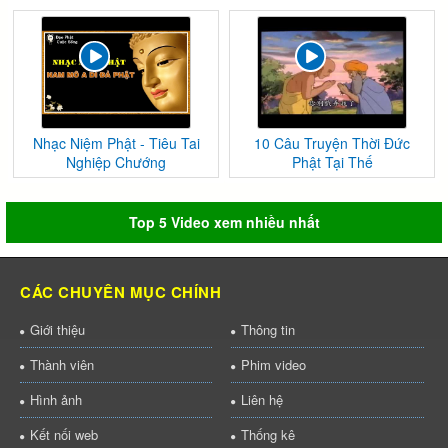
Nhạc Niệm Phật - Tiêu Tai
10 Câu Truyện Thời Đức
Nghiệp Chướng
Phật Tại Thế
Top 5 Video xem nhiều nhất
CÁC CHUYÊN MỤC CHÍNH
Giới thiệu
Thông tin
Thành viên
Phim video
Hình ảnh
Liên hệ
Kết nối web
Thống kê