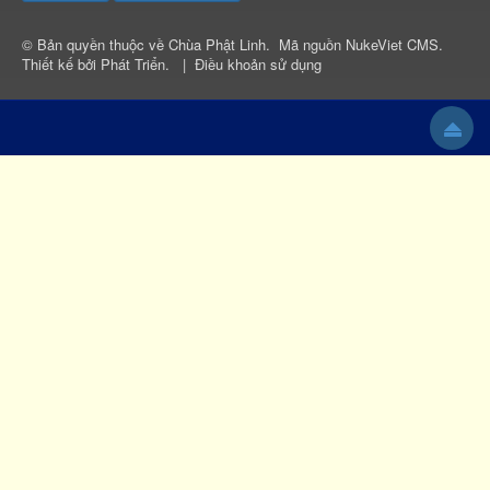
© Bản quyền thuộc về
Chùa Phật Linh
.
Mã nguồn
NukeViet CMS
.
Thiết kế bởi
Phát Triển
.
|
Điều khoản sử dụng