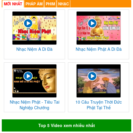
MỚI NHẤT
PHÁP ÂM
PHIM
NHẠC
Nhạc Niệm A Di Đà
Nhạc Niệm Phật A Di Đà
Nhạc Niệm Phật - Tiêu Tai
10 Câu Truyện Thời Đức
Nghiệp Chướng
Phật Tại Thế
Top 5 Video xem nhiều nhất