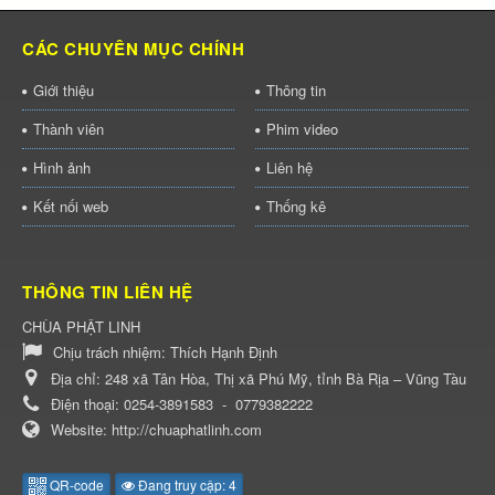
CÁC CHUYÊN MỤC CHÍNH
Giới thiệu
Thông tin
Thành viên
Phim video
Hình ảnh
Liên hệ
Kết nối web
Thống kê
THÔNG TIN LIÊN HỆ
CHÙA PHẬT LINH
Chịu trách nhiệm:
Thích Hạnh Định
Địa chỉ:
248 xã Tân Hòa, Thị xã Phú Mỹ, tỉnh Bà Rịa – Vũng Tàu
Điện thoại:
0254-3891583
-
0779382222
Website:
http://chuaphatlinh.com
QR-code
Đang truy cập: 4