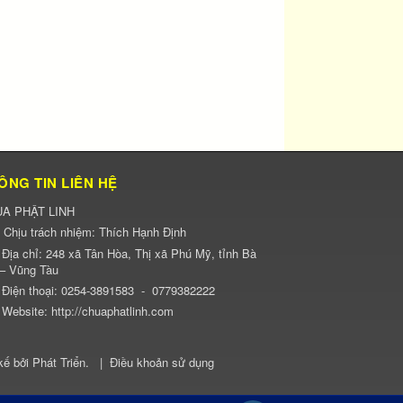
ÔNG TIN LIÊN HỆ
A PHẬT LINH
Chịu trách nhiệm:
Thích Hạnh Định
Địa chỉ:
248 xã Tân Hòa, Thị xã Phú Mỹ, tỉnh Bà
 – Vũng Tàu
Điện thoại:
0254-3891583
-
0779382222
Website:
http://chuaphatlinh.com
kế bởi
Phát Triển
.
|
Điều khoản sử dụng