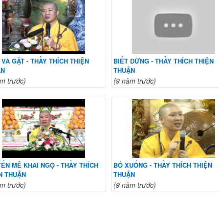
 VÀ GẶT - THẦY THÍCH THIỆN
BIẾT DỪNG - THẦY THÍCH THIỆN
ẬN
THUẬN
m trước)
(9 năm trước)
ỂN MÊ KHAI NGỘ - THẦY THÍCH
BỎ XUỐNG - THẦY THÍCH THIỆN
N THUẬN
THUẬN
m trước)
(9 năm trước)