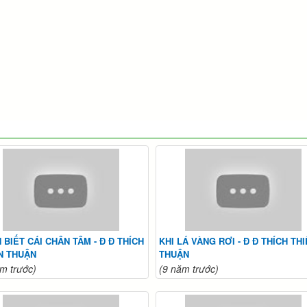
 BIẾT CÁI CHÂN TÂM - Đ Đ THÍCH
KHI LÁ VÀNG RƠI - Đ Đ THÍCH TH
N THUẬN
THUẬN
m trước)
(9 năm trước)