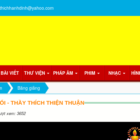
thichhanhdinh@yahoo.com
BÀI VIẾT
THƯ VIỆN
PHÁP ÂM
PHIM
NHẠC
HÌN
m
Băng giảng
ỔI - THẦY THÍCH THIỆN THUẬN
ợt xem: 3652