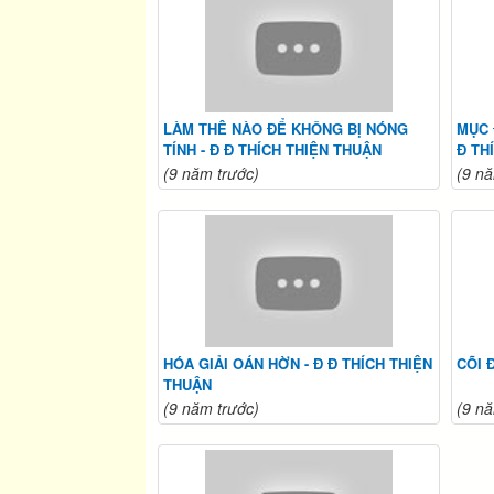
LÀM THÊ NÀO ĐỂ KHÔNG BỊ NÓNG
MỤC 
TÍNH - Đ Đ THÍCH THIỆN THUẬN
Đ TH
(9 năm trước)
(9 nă
HÓA GIẢI OÁN HỜN - Đ Đ THÍCH THIỆN
CÕI 
THUẬN
(9 năm trước)
(9 nă