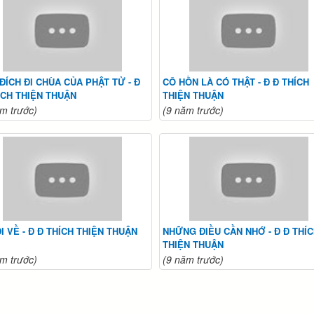
ĐÍCH ĐI CHÙA CỦA PHẬT TỬ - Đ
CÔ HỒN LÀ CÓ THẬT - Đ Đ THÍCH
ÍCH THIỆN THUẬN
THIỆN THUẬN
m trước)
(9 năm trước)
ĐI VỀ - Đ Đ THÍCH THIỆN THUẬN
NHỮNG ĐIỀU CẦN NHỚ - Đ Đ THÍ
THIỆN THUẬN
m trước)
(9 năm trước)