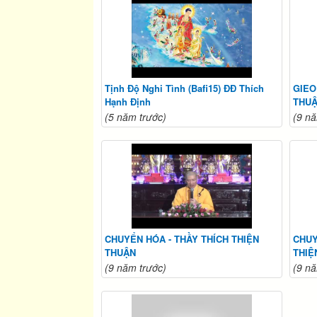
Tịnh Độ Nghi Tình (Bafi15) ĐĐ Thích
GIEO
Hạnh Định
THU
(5 năm trước)
(9 nă
CHUYỂN HÓA - THẦY THÍCH THIỆN
CHUY
THUẬN
THIỆ
(9 năm trước)
(9 nă