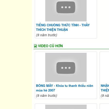
TIẾNG CHUÔNG THỨC TỈNH - THẦY
THÍCH THIỆN THUẬN
(9 năm trước)
VIDEO CŨ HƠN
BÓNG MÂY - Khóa tu thanh thiếu niên
NHẬN
mùa hè 2007
THIỆ
(9 năm trước)
(9 nă