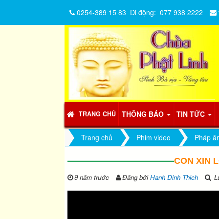
0254-389 15 83
Di động:
077 938 2222
THÔNG BÁO
TIN TỨC
TRANG CHỦ
Trang chủ
Phim video
Pháp â
CON XIN L
9 năm trước
Đăng bởi
Hanh Dinh Thich
Lư