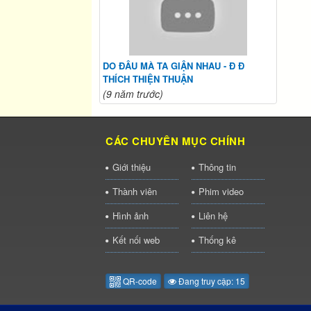
DO ĐÂU MÀ TA GIẬN NHAU - Đ Đ
THÍCH THIỆN THUẬN
(9 năm trước)
CÁC CHUYÊN MỤC CHÍNH
Giới thiệu
Thông tin
Thành viên
Phim video
Hình ảnh
Liên hệ
Kết nối web
Thống kê
QR-code
Đang truy cập: 15