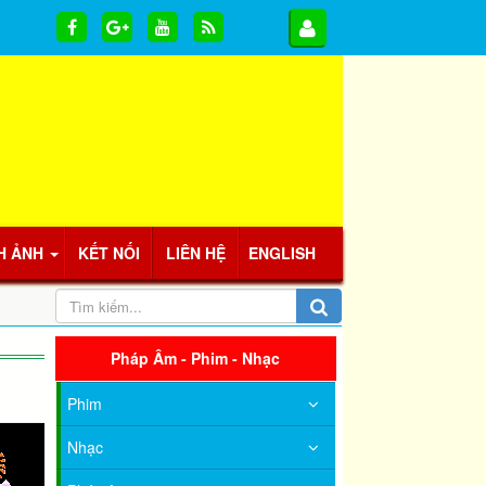
H ẢNH
KẾT NỐI
LIÊN HỆ
ENGLISH
Pháp Âm - Phim - Nhạc
Phim
Nhạc