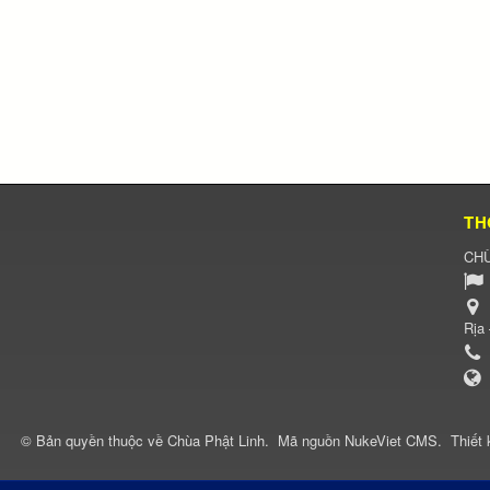
TH
CHÙ
Rịa
© Bản quyền thuộc về
Chùa Phật Linh
.
Mã nguồn
NukeViet CMS
.
Thiết 