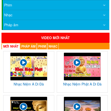
Phim
Nhạc
Pháp âm
VIDEO MỚI NHẤT
MỚI NHẤT
PHÁP ÂM
PHIM
NHẠC
Nhạc Niệm A Di Đà
Nhạc Niệm Phật A Di Đà