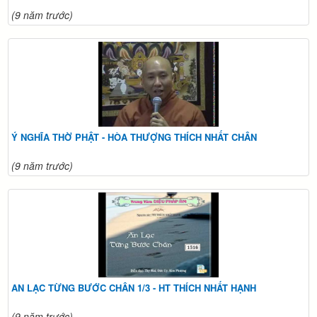
(9 năm trước)
Ý NGHĨA THỜ PHẬT - HÒA THƯỢNG THÍCH NHẤT CHÂN
(9 năm trước)
AN LẠC TỪNG BƯỚC CHÂN 1/3 - HT THÍCH NHẤT HẠNH
(9 năm trước)