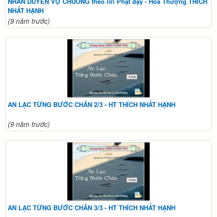
NHÂN DUYÊN VỢ CHUỒNG theo lời Phật dạy - Hòa Thượng THÍCH
NHẤT HẠNH
(9 năm trước)
AN LẠC TỪNG BƯỚC CHÂN 2/3 - HT THÍCH NHẤT HẠNH
(9 năm trước)
AN LẠC TỪNG BƯỚC CHÂN 3/3 - HT THÍCH NHẤT HẠNH