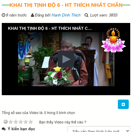
KHAI THỊ TỊNH ĐỘ 6 - HT THÍCH NHẤT CHÂN
9 năm trước
Đăng bởi
Hanh Dinh Thich
Lượt xem: 3833
KHAI THỊ TỊNH ĐỘ 6 - HT THÍCH NHẤT CHÂN
Tổng số sao của Video là: 0 trong 0 bình chọn
Bạn thấy Video này thế nào ?
Ý kiến bạn đọc