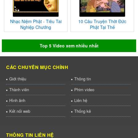
Nhạc Niệm Phật - Tiêu Tai
10 Câu Truyện Thời Đức
Nghiệp Chướng
Phật Tại Thế
Top 5 Video xem nhiều nhất
CÁC CHUYÊN MỤC CHÍNH
Giới thiệu
Thông tin
Thành viên
Phim video
Hình ảnh
Liên hệ
Kết nối web
Thống kê
THÔNG TIN LIÊN HỆ