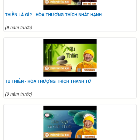
THIỀN LÀ GÌ? - HÒA THƯỢNG THÍCH NHẤT HẠNH
(9 năm trước)
TU THIỀN - HÒA THƯỢNG THÍCH THANH TỪ
(9 năm trước)