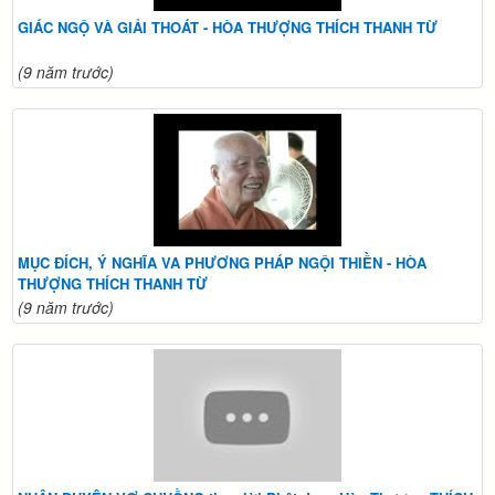
GIÁC NGỘ VÀ GIẢI THOÁT - HÒA THƯỢNG THÍCH THANH TỪ
(9 năm trước)
MỤC ĐÍCH, Ý NGHĨA VA PHƯƠNG PHÁP NGỘI THIỀN - HÒA
THƯỢNG THÍCH THANH TỪ
(9 năm trước)