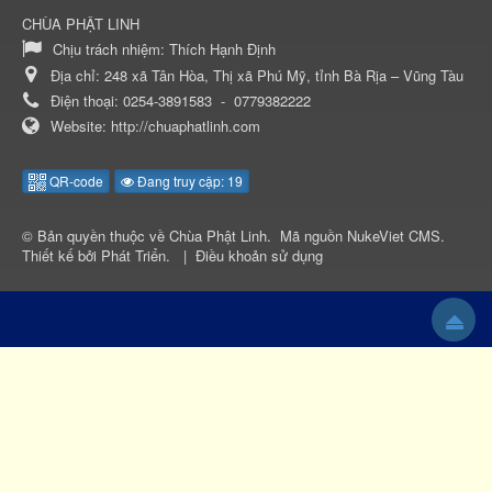
CHÙA PHẬT LINH
Chịu trách nhiệm:
Thích Hạnh Định
Địa chỉ:
248 xã Tân Hòa, Thị xã Phú Mỹ, tỉnh Bà Rịa – Vũng Tàu
Điện thoại:
0254-3891583
-
0779382222
Website:
http://chuaphatlinh.com
QR-code
Đang truy cập: 19
© Bản quyền thuộc về
Chùa Phật Linh
.
Mã nguồn
NukeViet CMS
.
Thiết kế bởi
Phát Triển
.
|
Điều khoản sử dụng