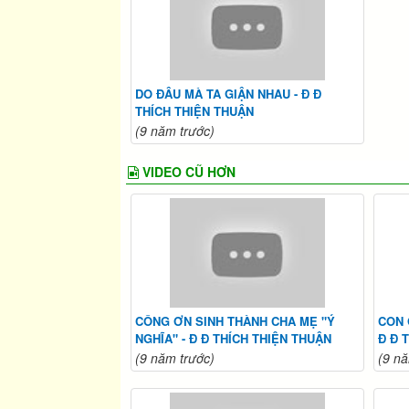
DO ĐÂU MÀ TA GIẬN NHAU - Đ Đ
THÍCH THIỆN THUẬN
(9 năm trước)
VIDEO CŨ HƠN
CÔNG ƠN SINH THÀNH CHA MẸ "Ý
CON 
NGHĨA" - Đ Đ THÍCH THIỆN THUẬN
Đ Đ 
(9 năm trước)
(9 nă