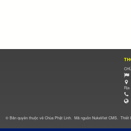
TH
CHÙ
Rịa
© Bản quyền thuộc về
Chùa Phật Linh
.
Mã nguồn
NukeViet CMS
.
Thiết 