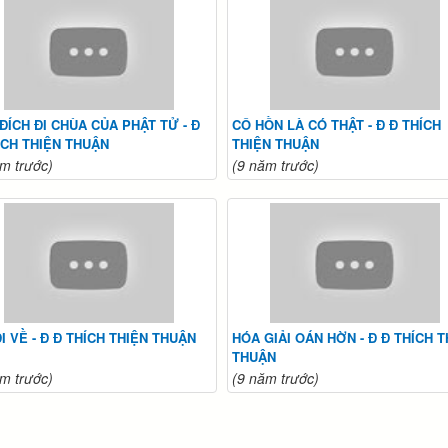
ĐÍCH ĐI CHÙA CỦA PHẬT TỬ - Đ
CÔ HỒN LÀ CÓ THẬT - Đ Đ THÍCH
ÍCH THIỆN THUẬN
THIỆN THUẬN
m trước)
(9 năm trước)
ĐI VỀ - Đ Đ THÍCH THIỆN THUẬN
HÓA GIẢI OÁN HỜN - Đ Đ THÍCH T
THUẬN
m trước)
(9 năm trước)