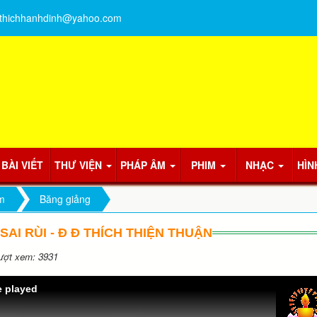
thichhanhdinh@yahoo.com
BÀI VIẾT
THƯ VIỆN
PHÁP ÂM
PHIM
NHẠC
HÌN
m
Băng giảng
N SAI RÙI - Đ Đ THÍCH THIỆN THUẬN
ợt xem: 3931
e played