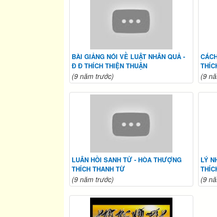
BÀI GIẢNG NÓI VỀ LUẬT NHÂN QUẢ -
CÁCH
Đ Đ THÍCH THIỆN THUẬN
THÍC
(9 năm trước)
(9 nă
LUÂN HỒI SANH TỬ - HÒA THƯỢNG
LÝ N
THÍCH THANH TỪ
THÍC
(9 năm trước)
(9 nă