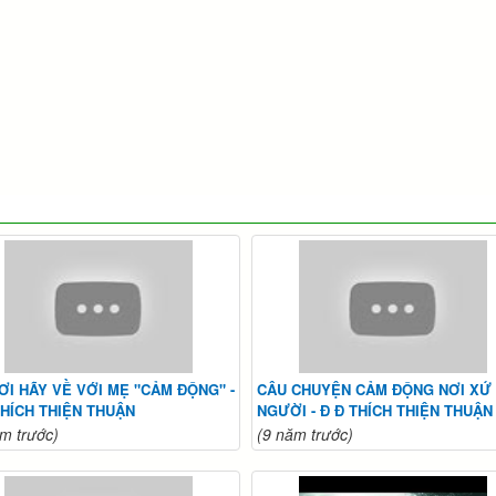
ƠI HÃY VỀ VỚI MẸ "CẢM ĐỘNG" -
CÂU CHUYỆN CẢM ĐỘNG NƠI XỨ
THÍCH THIỆN THUẬN
NGƯỜI - Đ Đ THÍCH THIỆN THUẬN
m trước)
(9 năm trước)