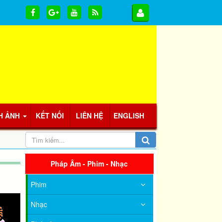
H ẢNH
KẾT NỐI
LIÊN HỆ
ENGLISH
Pháp Âm - Phim - Nhạc
Phim
Nhạc