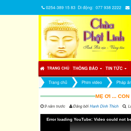
0254-389 15 83
Di động:
077 938 2222
THÔNG BÁO
TIN TỨC
TRANG CHỦ
Trang chủ
Phim video
Pháp â
MẸ ƠI ... CO
9 năm trước
Đăng bởi
Hanh Dinh Thich
Lư
Error loading YouTube: Video could not b