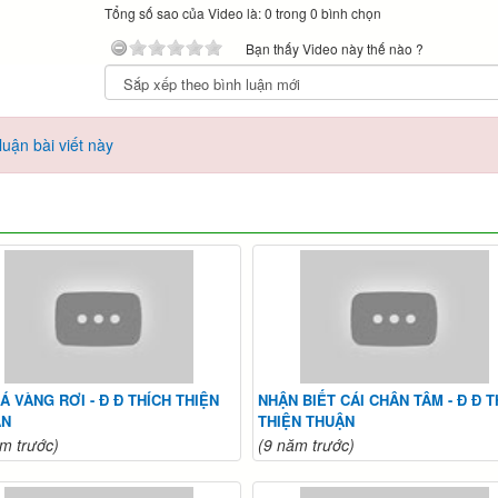
Tổng số sao của Video là: 0 trong 0 bình chọn
Bạn thấy Video này thế nào ?
uận bài viết này
LÁ VÀNG RƠI - Đ Đ THÍCH THIỆN
NHẬN BIẾT CÁI CHÂN TÂM - Đ Đ T
ẬN
THIỆN THUẬN
m trước)
(9 năm trước)