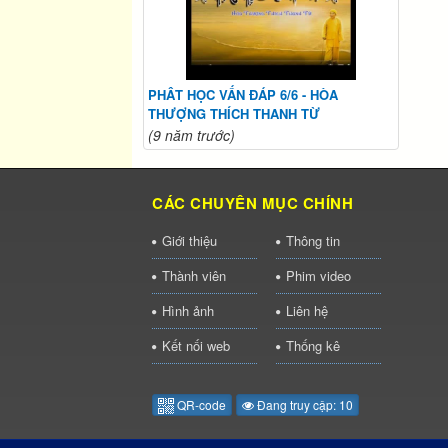
PHÂT HỌC VẤN ĐÁP 6/6 - HÒA
THƯỢNG THÍCH THANH TỪ
(9 năm trước)
CÁC CHUYÊN MỤC CHÍNH
Giới thiệu
Thông tin
Thành viên
Phim video
Hình ảnh
Liên hệ
Kết nối web
Thống kê
QR-code
Đang truy cập: 10