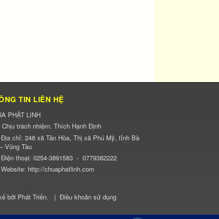
ÔNG TIN LIÊN HỆ
A PHẬT LINH
Chịu trách nhiệm:
Thích Hạnh Định
Địa chỉ:
248 xã Tân Hòa, Thị xã Phú Mỹ, tỉnh Bà
 – Vũng Tàu
Điện thoại:
0254-3891583
-
0779382222
Website:
http://chuaphatlinh.com
kế bởi
Phát Triển
.
|
Điều khoản sử dụng