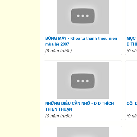
BÓNG MÂY - Khóa tu thanh thiếu niên
MỤC 
mùa hè 2007
Đ TH
(9 năm trước)
(9 nă
NHỮNG ĐIỀU CẦN NHỚ - Đ Đ THÍCH
CÕI 
THIỆN THUẬN
(9 năm trước)
(9 nă