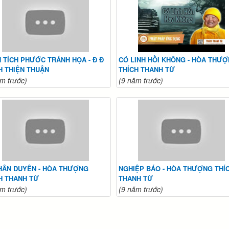
 TÍCH PHƯỚC TRÁNH HỌA - Đ Đ
CÓ LINH HỒI KHÔNG - HÒA THƯ
H THIỆN THUẬN
THÍCH THANH TỪ
m trước)
(9 năm trước)
HÂN DUYÊN - HÒA THƯỢNG
NGHIỆP BÁO - HÒA THƯỢNG THÍ
H THANH TỪ
THANH TỪ
m trước)
(9 năm trước)