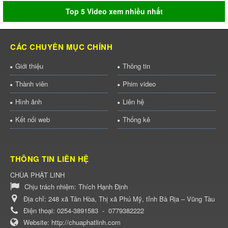
Top 5 Video xem nhiều nhất
CÁC CHUYÊN MỤC CHÍNH
Giới thiệu
Thông tin
Thành viên
Phim video
Hình ảnh
Liên hệ
Kết nối web
Thống kê
THÔNG TIN LIÊN HỆ
CHÙA PHẬT LINH
Chịu trách nhiệm:
Thích Hạnh Định
Địa chỉ:
248 xã Tân Hòa, Thị xã Phú Mỹ, tỉnh Bà Rịa – Vũng Tàu
Điện thoại:
0254-3891583
-
0779382222
Website:
http://chuaphatlinh.com