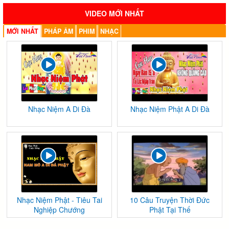
VIDEO MỚI NHẤT
MỚI NHẤT
PHÁP ÂM
PHIM
NHẠC
Nhạc Niệm A Di Đà
Nhạc Niệm Phật A Di Đà
Nhạc Niệm Phật - Tiêu Tai
10 Câu Truyện Thời Đức
Nghiệp Chướng
Phật Tại Thế