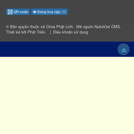
QR-code
Đang truy cập: 11
© Bản quyền thuộc về
Chùa Phật Linh
.
Mã nguồn
NukeViet CMS
.
Thiết kế bởi
Phát Triển
.
|
Điều khoản sử dụng