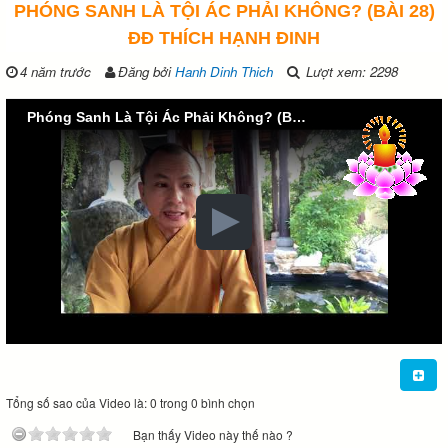
PHÓNG SANH LÀ TỘI ÁC PHẢI KHÔNG? (BÀI 28)
ĐĐ THÍCH HẠNH ĐINH
4 năm trước
Đăng bởi
Hanh Dinh Thich
Lượt xem: 2298
Phóng Sanh Là Tội Ác Phải Không? (Bài 28) ĐĐ Thích Hạnh Đinh
Tổng số sao của Video là: 0 trong 0 bình chọn
Bạn thấy Video này thế nào ?