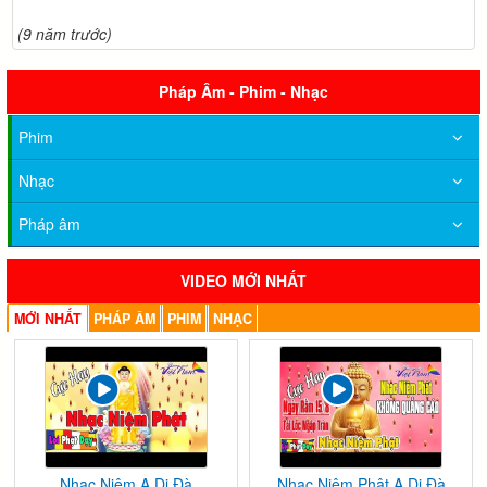
(9 năm trước)
Pháp Âm - Phim - Nhạc
Phim
Nhạc
Pháp âm
VIDEO MỚI NHẤT
MỚI NHẤT
PHÁP ÂM
PHIM
NHẠC
Nhạc Niệm A Di Đà
Nhạc Niệm Phật A Di Đà