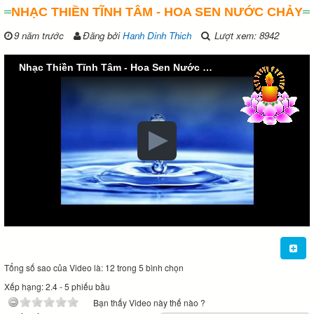
NHẠC THIỀN TĨNH TÂM - HOA SEN NƯỚC CHẢY
9 năm trước
Đăng bởi
Hanh Dinh Thich
Lượt xem: 8942
Nhạc Thiền Tĩnh Tâm - Hoa Sen Nước Chảy
Tổng số sao của Video là: 12 trong 5 bình chọn
Xếp hạng:
2.4
-
5
phiếu bầu
Bạn thấy Video này thế nào ?