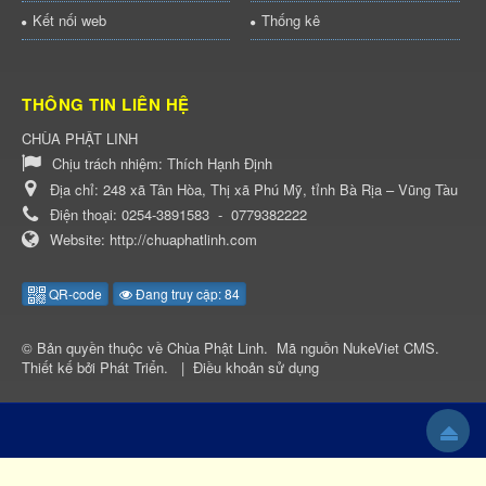
Kết nối web
Thống kê
THÔNG TIN LIÊN HỆ
CHÙA PHẬT LINH
Chịu trách nhiệm:
Thích Hạnh Định
Địa chỉ:
248 xã Tân Hòa, Thị xã Phú Mỹ, tỉnh Bà Rịa – Vũng Tàu
Điện thoại:
0254-3891583
-
0779382222
Website:
http://chuaphatlinh.com
QR-code
Đang truy cập: 84
© Bản quyền thuộc về
Chùa Phật Linh
.
Mã nguồn
NukeViet CMS
.
Thiết kế bởi
Phát Triển
.
|
Điều khoản sử dụng