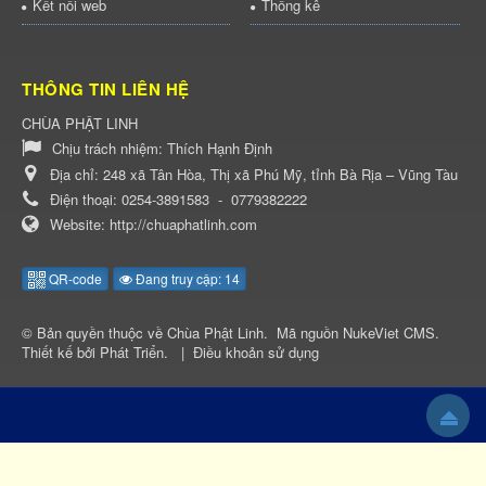
Kết nối web
Thống kê
THÔNG TIN LIÊN HỆ
CHÙA PHẬT LINH
Chịu trách nhiệm:
Thích Hạnh Định
Địa chỉ:
248 xã Tân Hòa, Thị xã Phú Mỹ, tỉnh Bà Rịa – Vũng Tàu
Điện thoại:
0254-3891583
-
0779382222
Website:
http://chuaphatlinh.com
QR-code
Đang truy cập: 14
© Bản quyền thuộc về
Chùa Phật Linh
.
Mã nguồn
NukeViet CMS
.
Thiết kế bởi
Phát Triển
.
|
Điều khoản sử dụng