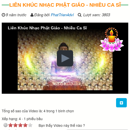
LIÊN KHÚC NHẠC PHẬT GIÁO - NHIỀU CA SĨ
9 năm trước
Đăng bởi
PhatTrien4dvl
Lượt xem: 3803
Liên Khúc Nhạc Phật Giáo - Nhiều Ca Sĩ
Tổng số sao của Video là: 4 trong 1 bình chọn
Xếp hạng:
4
-
1
phiếu bầu
Bạn thấy Video này thế nào ?