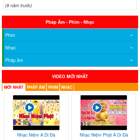
(8 năm trước)
Pháp Âm - Phim - Nhạc
Phim
Nhạc
Pháp âm
VIDEO MỚI NHẤT
MỚI NHẤT
PHÁP ÂM
PHIM
NHẠC
Nhạc Niệm A Di Đà
Nhạc Niệm Phật A Di Đà