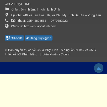
CHÙA PHẬT LINH
Chịu trách nhiệm:
Thích Hạnh Định
Địa chỉ:
248 xã Tân Hòa, Thị xã Phú Mỹ, tỉnh Bà Rịa – Vũng Tàu
Điện thoại:
0254-3891583
-
0779382222
Website:
http://chuaphatlinh.com
QR-code
Đang truy cập: 7
© Bản quyền thuộc về
Chùa Phật Linh
.
Mã nguồn
NukeViet CMS
.
Thiết kế bởi
Phát Triển
.
|
Điều khoản sử dụng