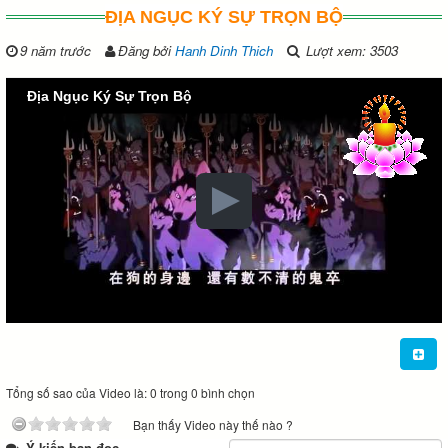
ĐỊA NGỤC KÝ SỰ TRỌN BỘ
9 năm trước
Đăng bởi
Hanh Dinh Thich
Lượt xem: 3503
Địa Ngục Ký Sự Trọn Bộ
Tổng số sao của Video là: 0 trong 0 bình chọn
Bạn thấy Video này thế nào ?
Ý kiến bạn đọc