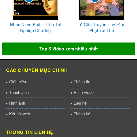
Nhạc Niệm Phật - Tiêu Tai
10 Câu Truyện Thời Đức
Nghiệp Chướng
Phật Tại Thế
Top 5 Video xem nhiều nhất
CÁC CHUYÊN MỤC CHÍNH
Giới thiệu
Thông tin
Thành viên
Phim video
Hình ảnh
Liên hệ
Kết nối web
Thống kê
THÔNG TIN LIÊN HỆ