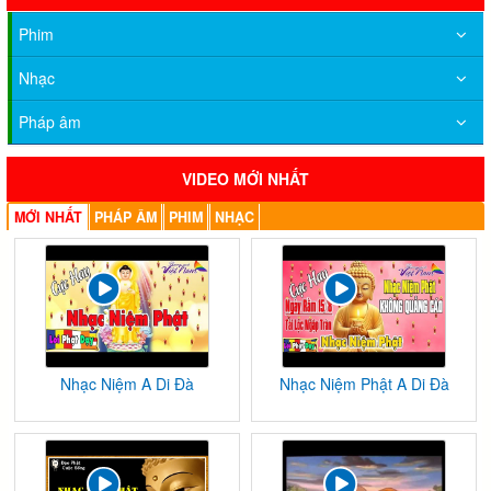
Phim
Nhạc
Pháp âm
VIDEO MỚI NHẤT
MỚI NHẤT
PHÁP ÂM
PHIM
NHẠC
Nhạc Niệm A Di Đà
Nhạc Niệm Phật A Di Đà