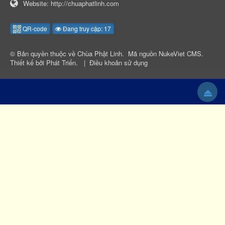
Website:
http://chuaphatlinh.com
QR-code
Đang truy cập: 17
© Bản quyền thuộc về
Chùa Phật Linh
.
Mã nguồn
NukeViet CMS
.
Thiết kế bởi
Phát Triển
.
|
Điều khoản sử dụng