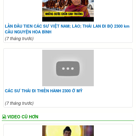
LẦN ĐÂU TIEN CÁC SƯ VIỆT NAM; LÀO; THÁI LAN ĐI BỘ 2300 km
CẦU NGUYỆN HÒA BÌNH
(7 tháng trước)
CÁC SƯ THÁI ĐI THIỀN HÀNH 2300 Ở MỸ
(7 tháng trước)
VIDEO CŨ HƠN