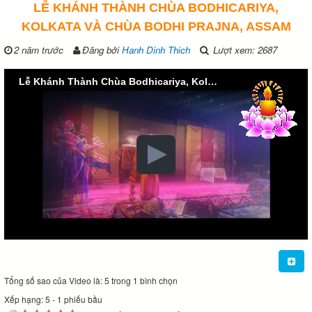
LỄ KHÁNH THÀNH CHÙA BODHICARIYA,
KOLKATA VÀ CHÙA BODHI PRAJNA, ASSAM
2 năm trước
Đăng bởi
Hanh Dinh Thich
Lượt xem: 2687
Lễ Khánh Thành Chùa Bodhicariya, Kolkata và Chùa Bodhi Prajna, Assam
Tổng số sao của Video là: 5 trong 1 bình chọn
Xếp hạng:
5
-
1
phiếu bầu