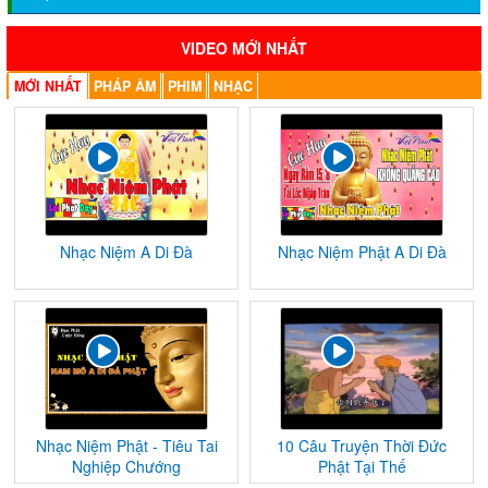
VIDEO MỚI NHẤT
MỚI NHẤT
PHÁP ÂM
PHIM
NHẠC
Nhạc Niệm A Di Đà
Nhạc Niệm Phật A Di Đà
Nhạc Niệm Phật - Tiêu Tai
10 Câu Truyện Thời Đức
Nghiệp Chướng
Phật Tại Thế