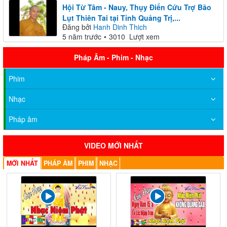
Hội Từ Tâm - Nauy, Thụy Điển Cứu Trợ Bão
Lụt Thiên Tai tại Tỉnh Quảng Trị,...
Đăng bởi
Hanh Dinh Thich
5 năm trước
3010 Lượt xem
Pháp Âm - Phim - Nhạc
Phim
Nhạc
Pháp âm
VIDEO MỚI NHẤT
MỚI NHẤT
PHÁP ÂM
PHIM
NHẠC