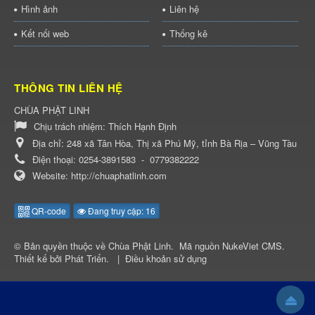
Hình ảnh
Liên hệ
Kết nối web
Thống kê
THÔNG TIN LIÊN HỆ
CHÙA PHẬT LINH
Chịu trách nhiệm:
Thích Hạnh Định
Địa chỉ:
248 xã Tân Hòa, Thị xã Phú Mỹ, tỉnh Bà Rịa – Vũng Tàu
Điện thoại:
0254-3891583
-
0779382222
Website:
http://chuaphatlinh.com
QR-code
Đang truy cập: 16
© Bản quyền thuộc về
Chùa Phật Linh
.
Mã nguồn
NukeViet CMS
.
Thiết kế bởi
Phát Triển
.
|
Điều khoản sử dụng