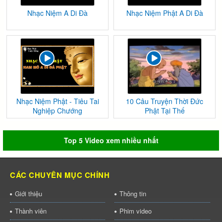
Nhạc Niệm A Di Đà
Nhạc Niệm Phật A Di Đà
Nhạc Niệm Phật - Tiêu Tai
10 Câu Truyện Thời Đức
Nghiệp Chướng
Phật Tại Thế
Top 5 Video xem nhiều nhất
CÁC CHUYÊN MỤC CHÍNH
Giới thiệu
Thông tin
Thành viên
Phim video