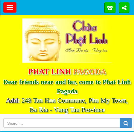
PHAT LINH
PAGODA
Dear friends near and far, come to Phat Linh
Pagoda
Add
:
248 Tan Hoa Commune, Phu My Town,
Ba Ria - Vung Tau Province