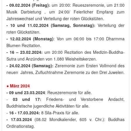
- 09.02.2024 (Freita
g
):
um 20:00: Reueszeremonie, um 21:00
Musik Darbietung , um 24:00/ Feierlicher Empfang zum
Jahreswechsel und Verteilung der roten Glückstüten.
- 10
und
11.02.2024 (Samstag, Sonnstag):
Verteilung der
roten Glückstüten.
- 12.02.2024 (Monstag)
: Von um 06:00 bis 17:00 Dharmma
Blumen Rezitation.
- 16 – 23.02.2024:
um 20:00 Rezitation des Medizin-Buddha-
Sutra und Anzünden von 1.080 Weisheitskerzen.
- 24.02.2024 (Samstag):
Zeremonie zum Ersten Vollmond des
neuen Jahres, Zufluchtnahme Zeremonie zu den Drei Juwelen.
● März 2024
- 09
und
23.03.2024
: Reuezeremonie für alle.
-
03 und 17
:
Friedens- und Verstorbene Andacht,
Buddhistische jugendliche Aktivitäten für alle.
-
16 - 17.03.2024:
8 Sila-Praxis für alle.
- 17.03.2024
(08.02 Mondkalender, 605 v. Chr.): Buddhas
Ordinationstag.