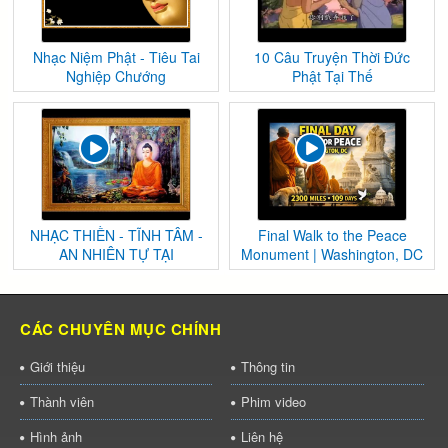
Nhạc Niệm Phật - Tiêu Tai
10 Câu Truyện Thời Đức
Nghiệp Chướng
Phật Tại Thế
NHẠC THIỀN - TĨNH TÂM -
Final Walk to the Peace
AN NHIÊN TỰ TẠI
Monument | Washington, DC
CÁC CHUYÊN MỤC CHÍNH
Giới thiệu
Thông tin
Thành viên
Phim video
Hình ảnh
Liên hệ