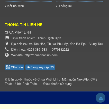
Kết nối web
Thống kê
THÔNG TIN LIÊN HỆ
CHÙA PHẬT LINH
Chịu trách nhiệm:
Thích Hạnh Định
Địa chỉ:
248 xã Tân Hòa, Thị xã Phú Mỹ, tỉnh Bà Rịa – Vũng Tàu
Điện thoại:
0254-3891583
-
0779382222
Website:
http://chuaphatlinh.com
QR-code
Đang truy cập: 23
© Bản quyền thuộc về
Chùa Phật Linh
.
Mã nguồn
NukeViet CMS
.
Thiết kế bởi
Phát Triển
.
|
Điều khoản sử dụng