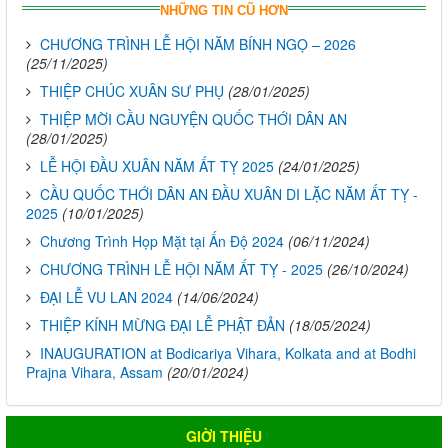
NHỮNG TIN CŨ HƠN
CHƯƠNG TRÌNH LỄ HỘI NĂM BÍNH NGỌ – 2026
(25/11/2025)
THIỆP CHÚC XUÂN SƯ PHỤ
(28/01/2025)
THIỆP MỜI CẦU NGUYỆN QUỐC THỚI DÂN AN
(28/01/2025)
LỄ HỘI ĐẦU XUÂN NĂM ẤT TỴ 2025
(24/01/2025)
CẦU QUỐC THỚI DÂN AN ĐẦU XUÂN DI LẶC NĂM ẤT TỴ -
2025
(10/01/2025)
Chương Trình Họp Mặt tại Ấn Độ 2024
(06/11/2024)
CHƯƠNG TRÌNH LỄ HỘI NĂM ẤT TỴ - 2025
(26/10/2024)
ĐẠI LỄ VU LAN 2024
(14/06/2024)
THIỆP KÍNH MỪNG ĐẠI LỄ PHẬT ĐẢN
(18/05/2024)
INAUGURATION at Bodicariya Vihara, Kolkata and at Bodhi
Prajna Vihara, Assam
(20/01/2024)
GIỜI THIỆU