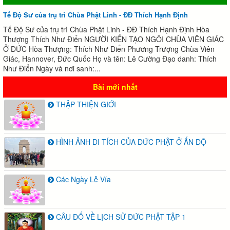
Tế Độ Sư của trụ trì Chùa Phật Linh - ĐĐ Thích Hạnh Định
Tế Độ Sư của trụ trì Chùa Phật Linh - ĐĐ Thích Hạnh Định Hòa
Thượng Thích Như Điển NGƯỜI KIẾN TẠO NGÔI CHÙA VIÊN GIÁC
Ở ĐỨC Hòa Thượng: Thích Như Điển Phương Trượng Chùa Viên
Giác, Hannover, Đức Quốc Họ và tên: Lê Cường Đạo danh: Thích
Như Điển Ngày và nơi sanh:...
Bài mới nhất
THẬP THIỆN GIỚI
HÌNH ẢNH DI TÍCH CỦA ĐỨC PHẬT Ở ẤN ĐỘ
Các Ngày Lễ Vía
CÂU ĐỐ VỀ LỊCH SỬ ĐỨC PHẬT TẬP 1