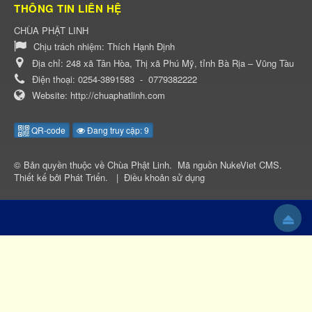
THÔNG TIN LIÊN HỆ
CHÙA PHẬT LINH
Chịu trách nhiệm:
Thích Hạnh Định
Địa chỉ:
248 xã Tân Hòa, Thị xã Phú Mỹ, tỉnh Bà Rịa – Vũng Tàu
Điện thoại:
0254-3891583
-
0779382222
Website:
http://chuaphatlinh.com
QR-code
Đang truy cập: 9
© Bản quyền thuộc về
Chùa Phật Linh
.
Mã nguồn
NukeViet CMS
.
Thiết kế bởi
Phát Triển
.
|
Điều khoản sử dụng