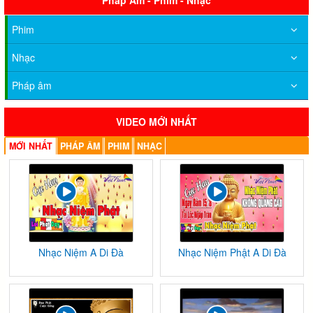
Pháp Âm - Phim - Nhạc
Phim
Nhạc
Pháp âm
VIDEO MỚI NHẤT
MỚI NHẤT
PHÁP ÂM
PHIM
NHẠC
Nhạc Niệm A Di Đà
Nhạc Niệm Phật A Di Đà