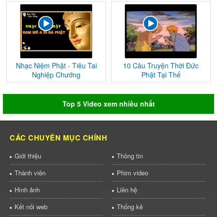
Nhạc Niệm Phật - Tiêu Tai
10 Câu Truyện Thời Đức
Nghiệp Chướng
Phật Tại Thế
Top 5 Video xem nhiều nhất
CÁC CHUYÊN MỤC CHÍNH
Giới thiệu
Thông tin
Thành viên
Phim video
Hình ảnh
Liên hệ
Kết nối web
Thống kê