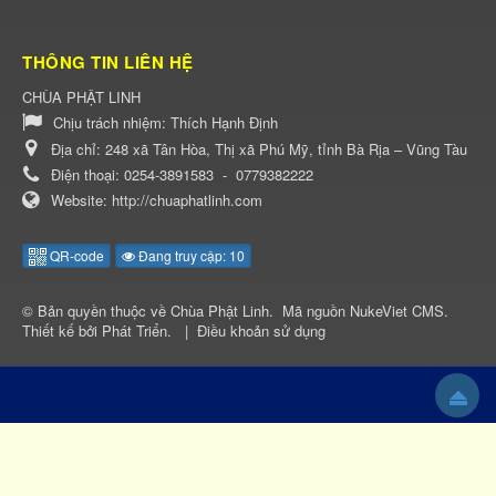
THÔNG TIN LIÊN HỆ
CHÙA PHẬT LINH
Chịu trách nhiệm:
Thích Hạnh Định
Địa chỉ:
248 xã Tân Hòa, Thị xã Phú Mỹ, tỉnh Bà Rịa – Vũng Tàu
Điện thoại:
0254-3891583
-
0779382222
Website:
http://chuaphatlinh.com
QR-code
Đang truy cập: 10
© Bản quyền thuộc về
Chùa Phật Linh
.
Mã nguồn
NukeViet CMS
.
Thiết kế bởi
Phát Triển
.
|
Điều khoản sử dụng