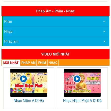
Pháp Âm - Phim - Nhạc
Phim
Nhạc
Pháp âm
VIDEO MỚI NHẤT
MỚI NHẤT
PHÁP ÂM
PHIM
NHẠC
Nhạc Niệm A Di Đà
Nhạc Niệm Phật A Di Đà