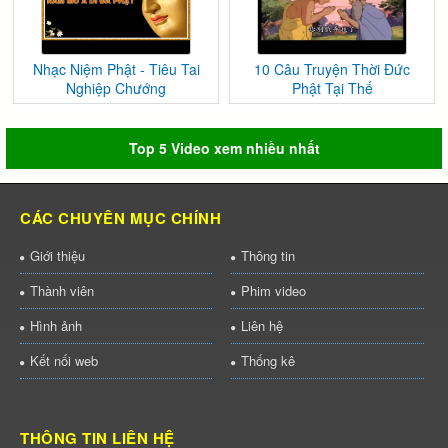
Nhạc Niệm Phật - Tiêu Tai
10 Câu Truyện Thời Đức
Nghiệp Chướng
Phật Tại Thế
Top 5 Video xem nhiều nhất
CÁC CHUYÊN MỤC CHÍNH
Giới thiệu
Thông tin
Thành viên
Phim video
Hình ảnh
Liên hệ
Kết nối web
Thống kê
THÔNG TIN LIÊN HỆ