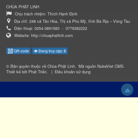
CHÙA PHẬT LINH
Chịu trách nhiệm:
Thích Hạnh Định
Địa chỉ:
248 xã Tân Hòa, Thị xã Phú Mỹ, tỉnh Bà Rịa – Vũng Tàu
Điện thoại:
0254-3891583
-
0779382222
Website:
http://chuaphatlinh.com
QR-code
Đang truy cập: 8
© Bản quyền thuộc về
Chùa Phật Linh
.
Mã nguồn
NukeViet CMS
.
Thiết kế bởi
Phát Triển
.
|
Điều khoản sử dụng