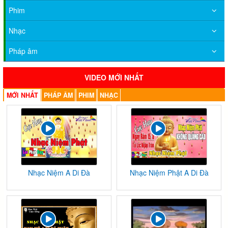
Phim
Nhạc
Pháp âm
VIDEO MỚI NHẤT
MỚI NHẤT
PHÁP ÂM
PHIM
NHẠC
Nhạc Niệm A Di Đà
Nhạc Niệm Phật A Di Đà