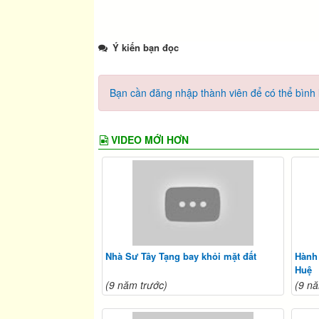
Ý kiến bạn đọc
Bạn cần đăng nhập thành viên để có thể bình l
VIDEO MỚI HƠN
Nhà Sư Tây Tạng bay khỏi mặt đất
Hành
Huệ
(9 năm trước)
(9 nă