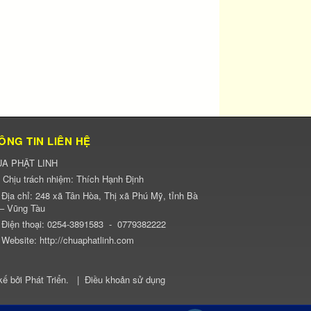
ÔNG TIN LIÊN HỆ
A PHẬT LINH
Chịu trách nhiệm:
Thích Hạnh Định
Địa chỉ:
248 xã Tân Hòa, Thị xã Phú Mỹ, tỉnh Bà
 – Vũng Tàu
Điện thoại:
0254-3891583
-
0779382222
Website:
http://chuaphatlinh.com
kế bởi
Phát Triển
.
|
Điều khoản sử dụng