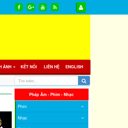
H ẢNH
KẾT NỐI
LIÊN HỆ
ENGLISH
Pháp Âm - Phim - Nhạc
Phim
Nhạc