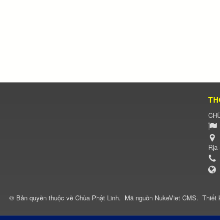
TH
CHÙ
Rịa
© Bản quyền thuộc về
Chùa Phật Linh
.
Mã nguồn
NukeViet CMS
.
Thiết 