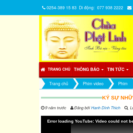
0254-389 15 83
Di động:
077 938 2222
THÔNG BÁO
TIN TỨC
TRANG CHỦ
Trang chủ
Phim video
Phim
KÝ SỰ NHỮ
9 năm trước
Đăng bởi
Hanh Dinh Thich
Lư
Error loading YouTube: Video could not b