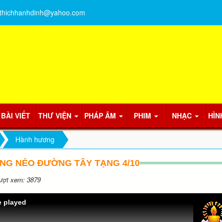
thichhanhdinh@yahoo.com
BÀI VIẾT
THƯ VIỆN
PHÁP ÂM
PHIM
NHẠC
HÌN
Hành hương
NG NẺO ĐƯỜNG TÂY TẠNG 4/10
ợt xem: 3879
e played