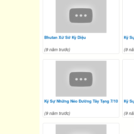
Bhutan Xứ Sở Kỳ Diệu
Ký S
(9 năm trước)
(9 nă
Ký Sự Những Nẻo Đường Tây Tạng 7/10
Ký S
(9 năm trước)
(9 nă