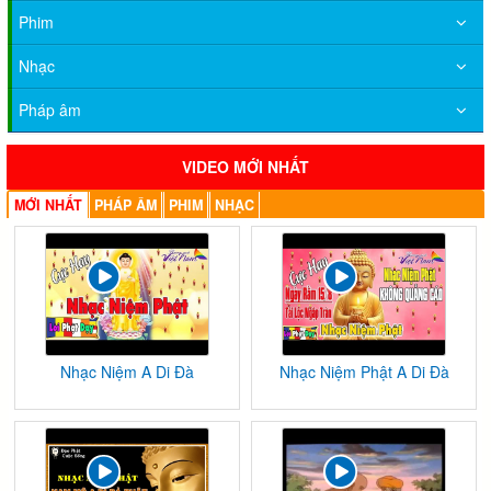
Phim
Nhạc
Pháp âm
VIDEO MỚI NHẤT
MỚI NHẤT
PHÁP ÂM
PHIM
NHẠC
Nhạc Niệm A Di Đà
Nhạc Niệm Phật A Di Đà