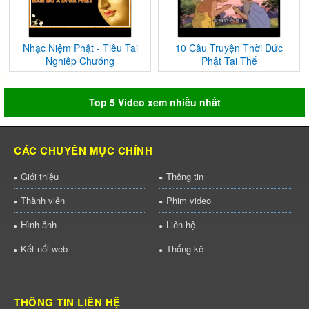
Nhạc Niệm Phật - Tiêu Tai
10 Câu Truyện Thời Đức
Nghiệp Chướng
Phật Tại Thế
Top 5 Video xem nhiều nhất
CÁC CHUYÊN MỤC CHÍNH
Giới thiệu
Thông tin
Thành viên
Phim video
Hình ảnh
Liên hệ
Kết nối web
Thống kê
THÔNG TIN LIÊN HỆ