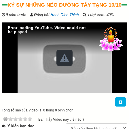
KÝ SỰ NHỮNG NẺO ĐƯỜNG TÂY TẠNG 10/10
9 năm trước
Đăng bởi
Hanh Dinh Thich
Lượt xem: 4031
Error loading YouTube: Video could not
be played
Tổng số sao của Video là: 0 trong 0 bình chọn
Bạn thấy Video này thế nào ?
Ý kiến bạn đọc