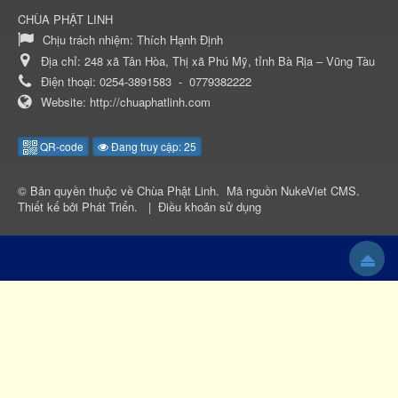
CHÙA PHẬT LINH
Chịu trách nhiệm:
Thích Hạnh Định
Địa chỉ:
248 xã Tân Hòa, Thị xã Phú Mỹ, tỉnh Bà Rịa – Vũng Tàu
Điện thoại:
0254-3891583
-
0779382222
Website:
http://chuaphatlinh.com
QR-code
Đang truy cập: 25
© Bản quyền thuộc về
Chùa Phật Linh
.
Mã nguồn
NukeViet CMS
.
Thiết kế bởi
Phát Triển
.
|
Điều khoản sử dụng