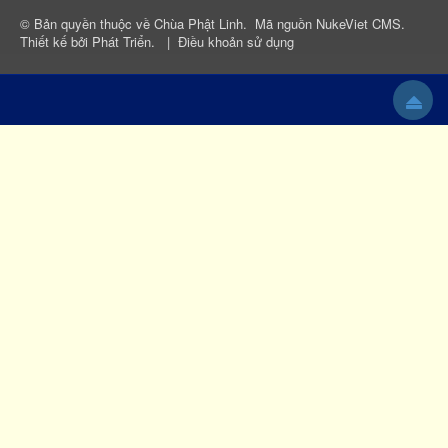
© Bản quyền thuộc về
Chùa Phật Linh
.
Mã nguồn
NukeViet CMS
.
Thiết kế bởi
Phát Triển
.
|
Điều khoản sử dụng