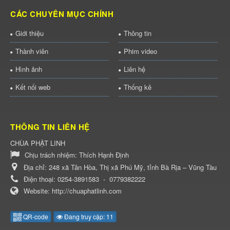
CÁC CHUYÊN MỤC CHÍNH
Giới thiệu
Thông tin
Thành viên
Phim video
Hình ảnh
Liên hệ
Kết nối web
Thống kê
THÔNG TIN LIÊN HỆ
CHÙA PHẬT LINH
Chịu trách nhiệm:
Thích Hạnh Định
Địa chỉ:
248 xã Tân Hòa, Thị xã Phú Mỹ, tỉnh Bà Rịa – Vũng Tàu
Điện thoại:
0254-3891583
-
0779382222
Website:
http://chuaphatlinh.com
QR-code
Đang truy cập: 11