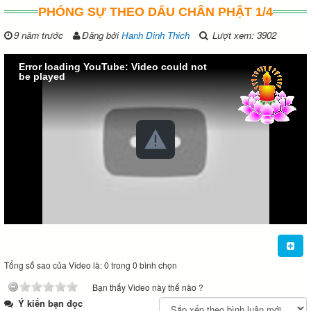
PHÓNG SỰ THEO DẤU CHÂN PHẬT 1/4
9 năm trước
Đăng bởi
Hanh Dinh Thich
Lượt xem: 3902
Error loading YouTube: Video could not
be played
Tổng số sao của Video là: 0 trong 0 bình chọn
Bạn thấy Video này thế nào ?
Ý kiến bạn đọc