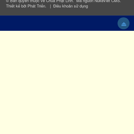
© Bản quyền thuộc về
Chùa Phật Linh
.
Mã nguồn
NukeViet CMS
.
Thiết kế bởi
Phát Triển
.
|
Điều khoản sử dụng