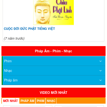
CUỘC ĐỜI ĐỨC PHẬT TIẾNG VIỆT
(7 năm trước)
Pháp Âm - Phim - Nhạc
Phim
Nhạc
Pháp âm
VIDEO MỚI NHẤT
MỚI NHẤT
PHÁP ÂM
PHIM
NHẠC