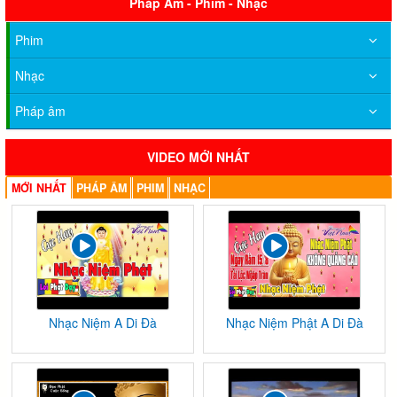
Pháp Âm - Phim - Nhạc
Phim
Nhạc
Pháp âm
VIDEO MỚI NHẤT
MỚI NHẤT
PHÁP ÂM
PHIM
NHẠC
Nhạc Niệm A Di Đà
Nhạc Niệm Phật A Di Đà