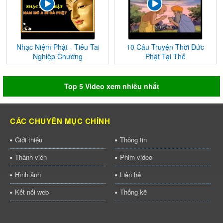
Nhạc Niệm Phật - Tiêu Tai
10 Câu Truyện Thời Đức
Nghiệp Chướng
Phật Tại Thế
Top 5 Video xem nhiều nhất
CÁC CHUYÊN MỤC CHÍNH
Giới thiệu
Thông tin
Thành viên
Phim video
Hình ảnh
Liên hệ
Kết nối web
Thống kê