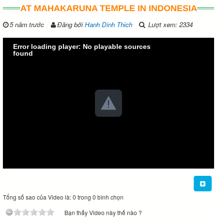
AT MAHAKARUNA TEMPLE IN INDONESIA
5 năm trước
Đăng bởi
Hanh Dinh Thich
Lượt xem: 2334
Error loading player: No playable sources
found
Tổng số sao của Video là: 0 trong 0 bình chọn
Bạn thấy Video này thế nào ?