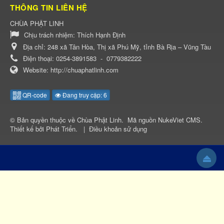
THÔNG TIN LIÊN HỆ
CHÙA PHẬT LINH
Chịu trách nhiệm:
Thích Hạnh Định
Địa chỉ:
248 xã Tân Hòa, Thị xã Phú Mỹ, tỉnh Bà Rịa – Vũng Tàu
Điện thoại:
0254-3891583
-
0779382222
Website:
http://chuaphatlinh.com
QR-code
Đang truy cập: 6
© Bản quyền thuộc về
Chùa Phật Linh
.
Mã nguồn
NukeViet CMS
.
Thiết kế bởi
Phát Triển
.
|
Điều khoản sử dụng