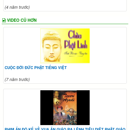
(4 năm trước)
VIDEO CŨ HƠN
CUỘC ĐỜI ĐỨC PHẬT TIẾNG VIỆT
(7 năm trước)
PHIM ẤN ĐỘ KỂ VỀ VUA ẤN GIÁO RA LỆNH TIÊU DIỆT PHẬT GIÁO