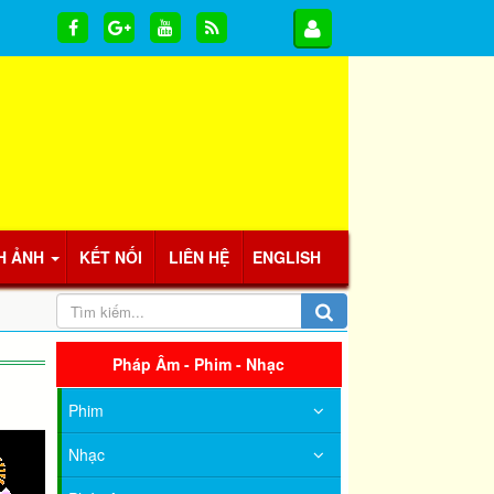
H ẢNH
KẾT NỐI
LIÊN HỆ
ENGLISH
Pháp Âm - Phim - Nhạc
Phim
Nhạc