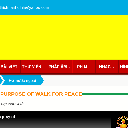
thichhanhdinh@yahoo.com
BÀI VIẾT
THƯ VIỆN
PHÁP ÂM
PHIM
NHẠC
HÌN
PG nước ngoài
 PURPOSE OF WALK FOR PEACE
ượt xem: 419
e played