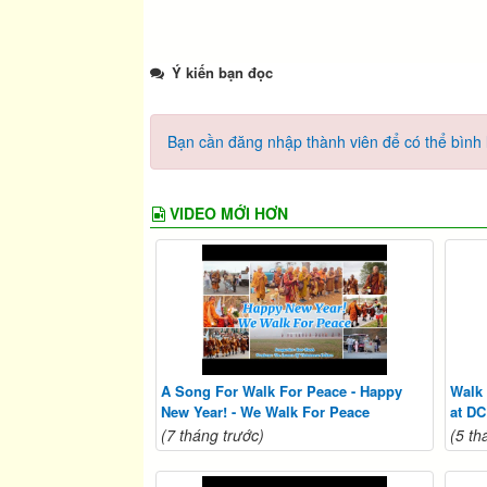
Ý kiến bạn đọc
Bạn cần đăng nhập thành viên để có thể bình l
VIDEO MỚI HƠN
A Song For Walk For Peace - Happy
Walk 
New Year! - We Walk For Peace
at DC
(7 tháng trước)
(5 th