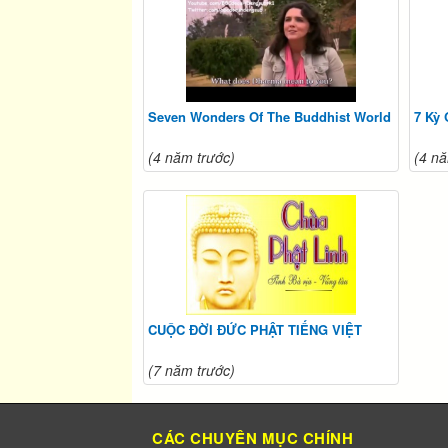
Seven Wonders Of The Buddhist World
7 Kỳ 
(4 năm trước)
(4 nă
CUỘC ĐỜI ĐỨC PHẬT TIẾNG VIỆT
(7 năm trước)
CÁC CHUYÊN MỤC CHÍNH