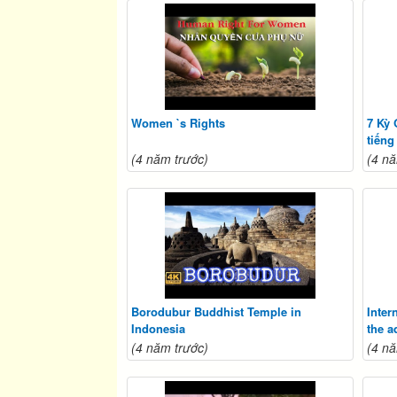
Women `s Rights
7 Kỳ 
tiếng
(4 năm trước)
(4 nă
Borodubur Buddhist Temple in
Inter
Indonesia
the a
Gran
(4 năm trước)
(4 nă