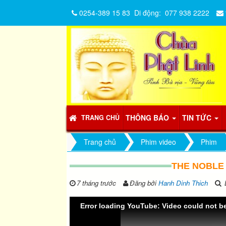
0254-389 15 83
Di động:
077 938 2222
THÔNG BÁO
TIN TỨC
TRANG CHỦ
Trang chủ
Phim video
Phim
THE NOBLE
7 tháng trước
Đăng bởi
Hanh Dinh Thich
L
Error loading YouTube: Video could not b