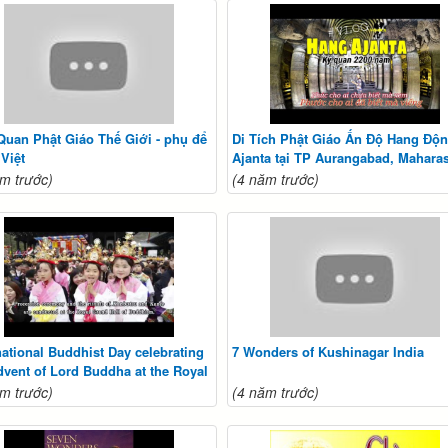
Quan Phật Giáo Thế Giới - phụ để
Di Tích Phật Giáo Ấn Độ Hang Độ
 Việt
Ajanta tại TP Aurangabad, Mahara
m trước)
(4 năm trước)
national Buddhist Day celebrating
7 Wonders of Kushinagar India
dvent of Lord Buddha at the Royal
d Hall of Buddhism
m trước)
(4 năm trước)