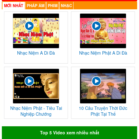
MỚI NHẤT
PHÁP ÂM
PHIM
NHẠC
Nhạc Niệm A Di Đà
Nhạc Niệm Phật A Di Đà
Nhạc Niệm Phật - Tiêu Tai
10 Câu Truyện Thời Đức
Nghiệp Chướng
Phật Tại Thế
Top 5 Video xem nhiều nhất