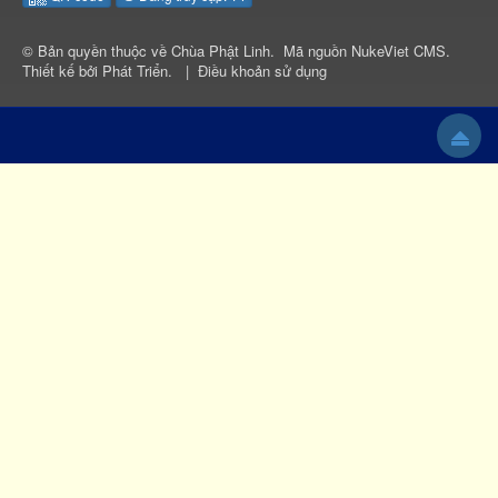
© Bản quyền thuộc về
Chùa Phật Linh
.
Mã nguồn
NukeViet CMS
.
Thiết kế bởi
Phát Triển
.
|
Điều khoản sử dụng