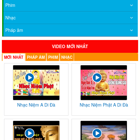
Phim
Nhạc
Pháp âm
VIDEO MỚI NHẤT
MỚI NHẤT
PHÁP ÂM
PHIM
NHẠC
Nhạc Niệm A Di Đà
Nhạc Niệm Phật A Di Đà