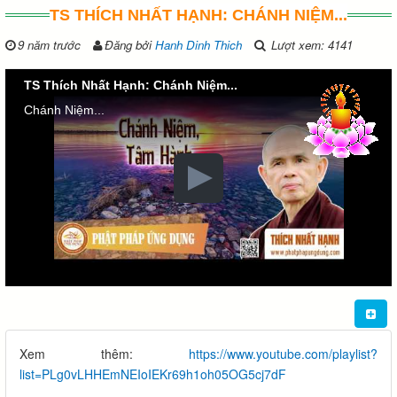
TS THÍCH NHẤT HẠNH: CHÁNH NIỆM...
9 năm trước
Đăng bởi
Hanh Dinh Thich
Lượt xem: 4141
TS Thích Nhất Hạnh: Chánh Niệm...
Chánh Niệm...
Xem thêm:
https://www.youtube.com/playlist?
list=PLg0vLHHEmNEIoIEKr69h1oh05OG5cj7dF