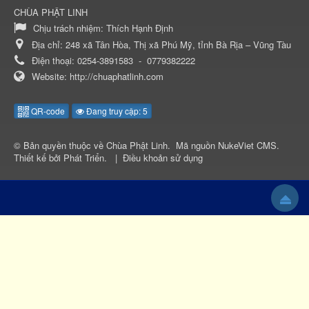
CHÙA PHẬT LINH
Chịu trách nhiệm:
Thích Hạnh Định
Địa chỉ:
248 xã Tân Hòa, Thị xã Phú Mỹ, tỉnh Bà Rịa – Vũng Tàu
Điện thoại:
0254-3891583
-
0779382222
Website:
http://chuaphatlinh.com
QR-code
Đang truy cập: 5
© Bản quyền thuộc về
Chùa Phật Linh
.
Mã nguồn
NukeViet CMS
.
Thiết kế bởi
Phát Triển
.
|
Điều khoản sử dụng