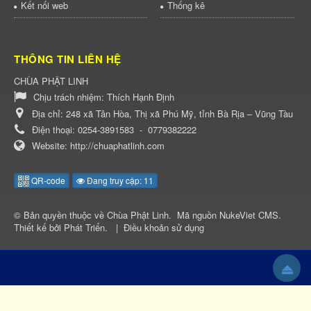
Kết nối web
Thống kê
THÔNG TIN LIÊN HỆ
CHÙA PHẬT LINH
Chịu trách nhiệm:
Thích Hạnh Định
Địa chỉ:
248 xã Tân Hòa, Thị xã Phú Mỹ, tỉnh Bà Rịa – Vũng Tàu
Điện thoại:
0254-3891583
-
0779382222
Website:
http://chuaphatlinh.com
QR-code
Đang truy cập: 11
© Bản quyền thuộc về
Chùa Phật Linh
.
Mã nguồn
NukeViet CMS
.
Thiết kế bởi
Phát Triển
.
|
Điều khoản sử dụng