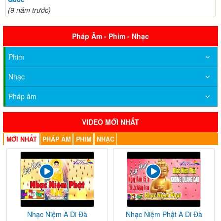
(9 năm trước)
Pháp Âm - Phim - Nhạc
Phim
Nhạc
Pháp âm
VIDEO MỚI NHẤT
MỚI NHẤT
PHÁP ÂM
PHIM
NHẠC
Nhạc Niệm A Di Đà
Nhạc Niệm Phật A Di Đà