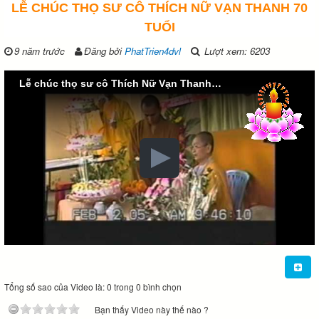
LỄ CHÚC THỌ SƯ CÔ THÍCH NỮ VẠN THANH 70
TUỔI
9 năm trước
Đăng bởi
PhatTrien4dvl
Lượt xem: 6203
Lễ chúc thọ sư cô Thích Nữ Vạn Thanh 70 tuổi
Tổng số sao của Video là: 0 trong 0 bình chọn
Bạn thấy Video này thế nào ?