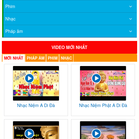
Phim
Nhạc
Pháp âm
VIDEO MỚI NHẤT
MỚI NHẤT
PHÁP ÂM
PHIM
NHẠC
Nhạc Niệm A Di Đà
Nhạc Niệm Phật A Di Đà