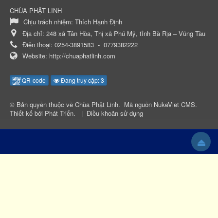
CHÙA PHẬT LINH
Chịu trách nhiệm:
Thích Hạnh Định
Địa chỉ:
248 xã Tân Hòa, Thị xã Phú Mỹ, tỉnh Bà Rịa – Vũng Tàu
Điện thoại:
0254-3891583
-
0779382222
Website:
http://chuaphatlinh.com
QR-code
Đang truy cập: 3
© Bản quyền thuộc về
Chùa Phật Linh
.
Mã nguồn
NukeViet CMS
.
Thiết kế bởi
Phát Triển
.
|
Điều khoản sử dụng