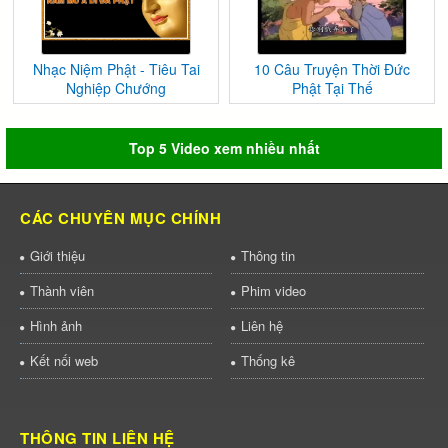
Nhạc Niệm Phật - Tiêu Tai
10 Câu Truyện Thời Đức
Nghiệp Chướng
Phật Tại Thế
Top 5 Video xem nhiều nhất
CÁC CHUYÊN MỤC CHÍNH
Giới thiệu
Thông tin
Thành viên
Phim video
Hình ảnh
Liên hệ
Kết nối web
Thống kê
THÔNG TIN LIÊN HỆ