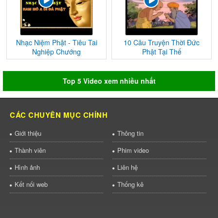
Nhạc Niệm Phật - Tiêu Tai
10 Câu Truyện Thời Đức
Nghiệp Chướng
Phật Tại Thế
Top 5 Video xem nhiều nhất
CÁC CHUYÊN MỤC CHÍNH
Giới thiệu
Thông tin
Thành viên
Phim video
Hình ảnh
Liên hệ
Kết nối web
Thống kê