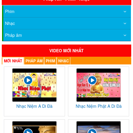
Phim
Nhạc
Pháp âm
VIDEO MỚI NHẤT
MỚI NHẤT
PHÁP ÂM
PHIM
NHẠC
Nhạc Niệm A Di Đà
Nhạc Niệm Phật A Di Đà