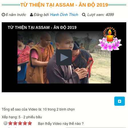
TỪ THIỆN TẠI ASSAM - ÂN ĐỘ 2019
6 năm trước
Đăng bởi
Hanh Dinh Thich
Lượt xem: 4099
TỪ THIỆN TẠI ASSAM - ÂN ĐỘ 2019
Tổng số sao của Video là: 10 trong 2 bình chọn
Xếp hạng:
5
-
2
phiếu bầu
Bạn thấy Video này thế nào ?