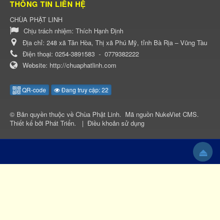
THÔNG TIN LIÊN HỆ
CHÙA PHẬT LINH
Chịu trách nhiệm:
Thích Hạnh Định
Địa chỉ:
248 xã Tân Hòa, Thị xã Phú Mỹ, tỉnh Bà Rịa – Vũng Tàu
Điện thoại:
0254-3891583
-
0779382222
Website:
http://chuaphatlinh.com
QR-code
Đang truy cập: 22
© Bản quyền thuộc về
Chùa Phật Linh
.
Mã nguồn
NukeViet CMS
.
Thiết kế bởi
Phát Triển
.
|
Điều khoản sử dụng