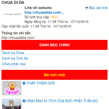
CHUA DI DA
Link tới website:
Báo cáo link
http://chuaadida.com/...
Số lượt truy cập:
3431
Ngày đăng ký: 11:38 Thứ tư - 07/12/2016
Cập nhật lần cuối: 11:38 Thứ tư - 07/12/2016
Thông tin chi tiết:
http://chuaadida.com/
DANH MỤC CHÍNH
Danh bạ Chùa
Danh bạ Tịnh Xá
Chưa phân loại
Bài mới nhất
THẬP THIỆN GIỚI
HÌNH ẢNH DI TÍCH CỦA ĐỨC PHẬT Ở ẤN ĐỘ