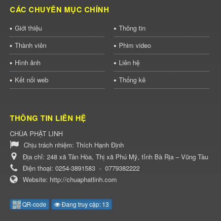
CÁC CHUYÊN MỤC CHÍNH
Giới thiệu
Thông tin
Thành viên
Phim video
Hình ảnh
Liên hệ
Kết nối web
Thống kê
THÔNG TIN LIÊN HỆ
CHÙA PHẬT LINH
Chịu trách nhiệm:
Thích Hạnh Định
Địa chỉ:
248 xã Tân Hòa, Thị xã Phú Mỹ, tỉnh Bà Rịa – Vũng Tàu
Điện thoại:
0254-3891583
-
0779382222
Website:
http://chuaphatlinh.com
QR-code
Đang truy cập: 13