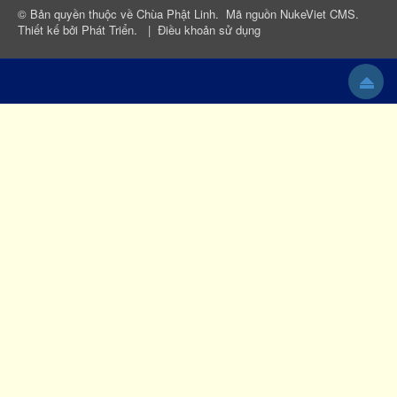
© Bản quyền thuộc về
Chùa Phật Linh
.
Mã nguồn
NukeViet CMS
.
Thiết kế bởi
Phát Triển
.
|
Điều khoản sử dụng