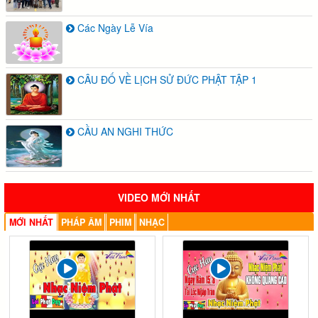
Các Ngày Lễ Vía
CÂU ĐỐ VỀ LỊCH SỬ ĐỨC PHẬT TẬP 1
CẦU AN NGHI THỨC
VIDEO MỚI NHẤT
MỚI NHẤT
PHÁP ÂM
PHIM
NHẠC