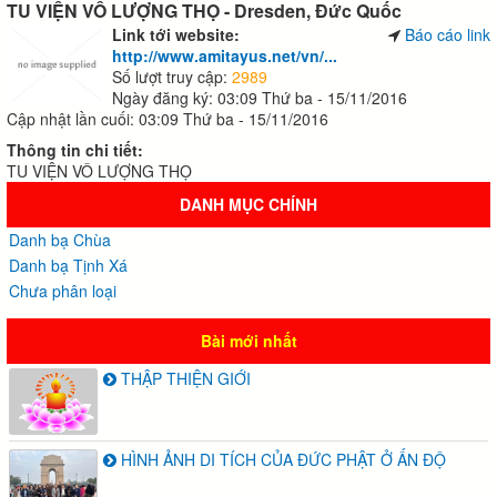
TU VIỆN VÔ LƯỢNG THỌ - Dresden, Đức Quốc
Link tới website:
Báo cáo link
http://www.amitayus.net/vn/...
Số lượt truy cập:
2989
Ngày đăng ký: 03:09 Thứ ba - 15/11/2016
Cập nhật lần cuối: 03:09 Thứ ba - 15/11/2016
Thông tin chi tiết:
TU VIỆN VÔ LƯỢNG THỌ
DANH MỤC CHÍNH
Danh bạ Chùa
Danh bạ Tịnh Xá
Chưa phân loại
Bài mới nhất
THẬP THIỆN GIỚI
HÌNH ẢNH DI TÍCH CỦA ĐỨC PHẬT Ở ẤN ĐỘ