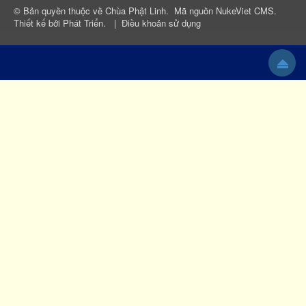
© Bản quyền thuộc về
Chùa Phật Linh
.
Mã nguồn
NukeViet CMS
.
Thiết kế bởi
Phát Triển
.
|
Điều khoản sử dụng