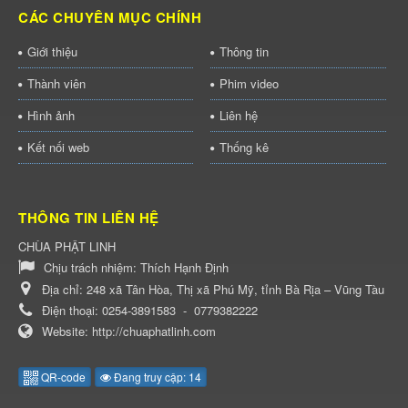
CÁC CHUYÊN MỤC CHÍNH
Giới thiệu
Thông tin
Thành viên
Phim video
Hình ảnh
Liên hệ
Kết nối web
Thống kê
THÔNG TIN LIÊN HỆ
CHÙA PHẬT LINH
Chịu trách nhiệm:
Thích Hạnh Định
Địa chỉ:
248 xã Tân Hòa, Thị xã Phú Mỹ, tỉnh Bà Rịa – Vũng Tàu
Điện thoại:
0254-3891583
-
0779382222
Website:
http://chuaphatlinh.com
QR-code
Đang truy cập: 14