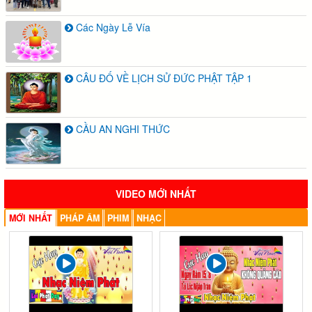
Các Ngày Lễ Vía
CÂU ĐỐ VỀ LỊCH SỬ ĐỨC PHẬT TẬP 1
CẦU AN NGHI THỨC
VIDEO MỚI NHẤT
MỚI NHẤT
PHÁP ÂM
PHIM
NHẠC