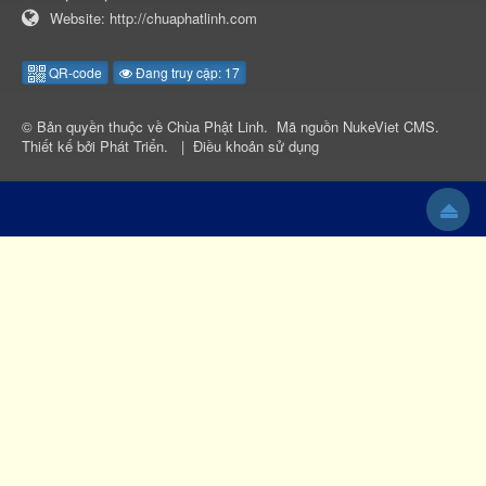
Website:
http://chuaphatlinh.com
QR-code
Đang truy cập: 17
© Bản quyền thuộc về
Chùa Phật Linh
.
Mã nguồn
NukeViet CMS
.
Thiết kế bởi
Phát Triển
.
|
Điều khoản sử dụng