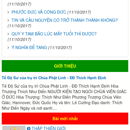
(11/10/2017)
PHƯỚC ĐỨC VÀ CÔNG ĐỨC
(11/10/2017)
TIN VÀ CẦU NGUYỆN CÓ TRỞ THÀNH THÁNH KHÔNG?
(11/10/2017)
QUY Y TAM BẢO LÚC MẤY TUỔI THÌ ĐƯỢC?
(11/10/2017)
Ý NGHĨA ĐỂ TANG
(11/10/2017)
GIỜI THIỆU
Tế Độ Sư của trụ trì Chùa Phật Linh - ĐĐ Thích Hạnh Định
Tế Độ Sư của trụ trì Chùa Phật Linh - ĐĐ Thích Hạnh Định Hòa
Thượng Thích Như Điển NGƯỜI KIẾN TẠO NGÔI CHÙA VIÊN GIÁC
Ở ĐỨC Hòa Thượng: Thích Như Điển Phương Trượng Chùa Viên
Giác, Hannover, Đức Quốc Họ và tên: Lê Cường Đạo danh: Thích
Như Điển Ngày và nơi sanh:...
Bài mới nhất
THẬP THIỆN GIỚI