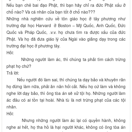
Nếu bạn chê bai đạo Phật, thì bạn hãy chỉ ra đức Phật xấu ở
chổ nào? Và cá nhân của bạn tốt ở chổ nào???
Những nhà nghiên cứu về tôn giáo học ở tây phương như
trường đại học Harvard ở Boston – Mỹ Quốc, Anh Quốc, Đức
Quốc và Pháp Quốc, .v.v. họ chưa tìm ra được xấu của đức
Phật. Và họ đã đưa giáo lý của Ngài vào giảng dạy trong các
trường đại học ở phương tây.
Hỏi:
Những người làm ác, thì chúng ta phải tìm cách trừng
phạt họ chứ?
Trả lời:
Nếu người đó làm sai, thì chúng ta dạy bảo và khuyên răn
họ đừng làm nữa, phải ăn năn hối cải. Nếu họ cứ làm và không
nghe lời dạy bảo, thì ông tòa án sẽ xử tội họ. Những người làm
ác đâu có ai tồn tại hoài. Nhà tù là nơi trừng phạt của các tội
nhân.
Hỏi:
Nhưng những người làm ác lại có quyền hành, không
nghe ai hết, họ tha hồ là hại người khác, không có ông tòa án