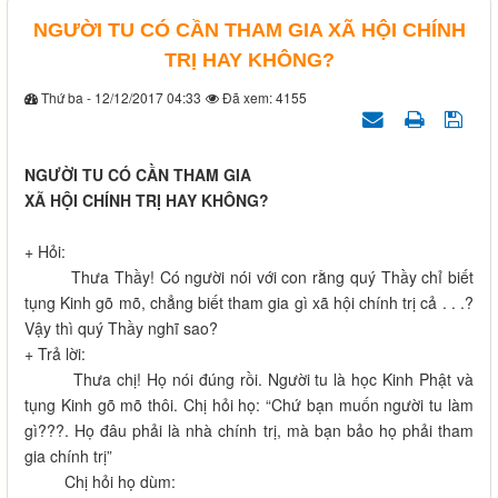
NGƯỜI TU CÓ CẦN THAM GIA XÃ HỘI CHÍNH
TRỊ HAY KHÔNG?
Thứ ba - 12/12/2017 04:33
Đã xem: 4155
NGƯỜI TU CÓ CẦN THAM GIA
XÃ HỘI CHÍNH TRỊ HAY KHÔNG?
+ Hỏi:
Thưa Thầy! Có người nói với con rằng quý Thầy chỉ biết
tụng Kinh gõ mõ, chẳng biết tham gia gì xã hội chính trị cả . . .?
Vậy thì quý Thầy nghĩ sao?
+ Trả lời:
Thưa chị! Họ nói đúng rồi. Người tu là học Kinh Phật và
tụng Kinh gõ mõ thôi. Chị hỏi họ: “Chứ bạn muốn người tu làm
gì???. Họ đâu phải là nhà chính trị, mà bạn bảo họ phải tham
gia chính trị”
Chị hỏi họ dùm: