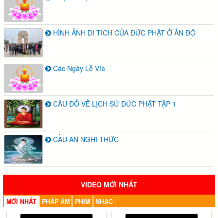
HÌNH ẢNH DI TÍCH CỦA ĐỨC PHẬT Ở ẤN ĐỘ
Các Ngày Lễ Vía
CÂU ĐỐ VỀ LỊCH SỬ ĐỨC PHẬT TẬP 1
CẦU AN NGHI THỨC
VIDEO MỚI NHẤT
MỚI NHẤT
PHÁP ÂM
PHIM
NHẠC