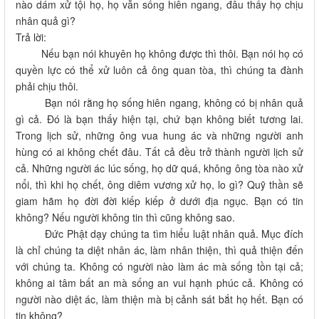
nào dám xử tội họ, họ vẫn sống hiên ngang, đâu thấy họ chịu
nhân quả gì?
Trả lời:
Nếu bạn nói khuyên họ không được thì thôi. Bạn nói họ có
quyền lực có thể xử luôn cả ông quan tòa, thì chúng ta đành
phải chịu thôi.
Bạn nói rằng họ sống hiên ngang, không có bị nhân quả
gì cả. Đó là bạn thấy hiện tại, chứ bạn không biết tương lai.
Trong lịch sử, những ông vua hung ác và những người anh
hùng có ai không chết đâu. Tất cả đều trở thành người lịch sử
cả. Những người ác lúc sống, họ dữ quá, không ông tòa nào xử
nổi, thì khi họ chết, ông diêm vương xử họ, lo gì? Quỹ thần sẽ
giam hãm họ đời đời kiếp kiếp ở dưới địa ngục. Bạn có tin
không? Nếu người không tin thì cũng không sao.
Đức Phật dạy chúng ta tìm hiểu luật nhân quả. Mục đích
là chỉ chúng ta diệt nhân ác, làm nhân thiện, thì quả thiện đến
với chúng ta. Không có người nào làm ác mà sống tồn tại cả;
không ai tâm bất an mà sống an vui hạnh phúc cả. Không có
người nào diệt ác, làm thiện mà bị cảnh sát bắt họ hết. Bạn có
tin không?