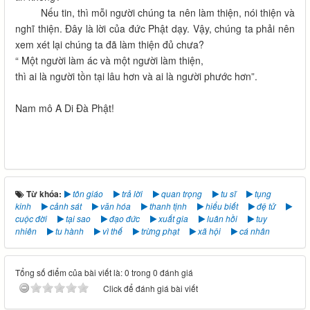
Nếu tin, thì mỗi người chúng ta nên làm thiện, nói thiện và
nghĩ thiện. Đây là lời của đức Phật dạy. Vậy, chúng ta phải nên
xem xét lại chúng ta đã làm thiện đủ chưa?
“ Một người làm ác và một người làm thiện,
thì ai là người tồn tại lâu hơn và ai là người phước hơn”.
Nam mô A Di Đà Phật!
Từ khóa:
tôn giáo
trả lời
quan trọng
tu sĩ
tụng
kinh
cảnh sát
văn hóa
thanh tịnh
hiểu biết
đệ tử
cuộc đời
tại sao
đạo đức
xuất gia
luân hồi
tuy
nhiên
tu hành
vì thế
trừng phạt
xã hội
cá nhân
Tổng số điểm của bài viết là: 0 trong 0 đánh giá
Click để đánh giá bài viết