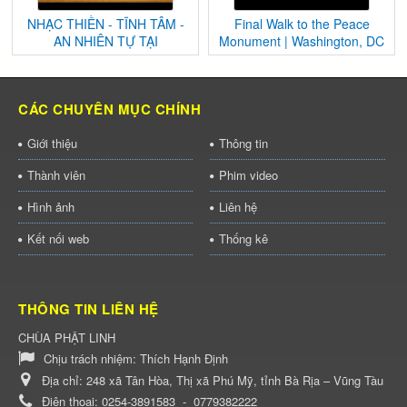
NHẠC THIỀN - TĨNH TÂM -
Final Walk to the Peace
AN NHIÊN TỰ TẠI
Monument | Washington, DC
CÁC CHUYÊN MỤC CHÍNH
Giới thiệu
Thông tin
Thành viên
Phim video
Hình ảnh
Liên hệ
Kết nối web
Thống kê
THÔNG TIN LIÊN HỆ
CHÙA PHẬT LINH
Chịu trách nhiệm:
Thích Hạnh Định
Địa chỉ:
248 xã Tân Hòa, Thị xã Phú Mỹ, tỉnh Bà Rịa – Vũng Tàu
Điện thoại:
0254-3891583
-
0779382222