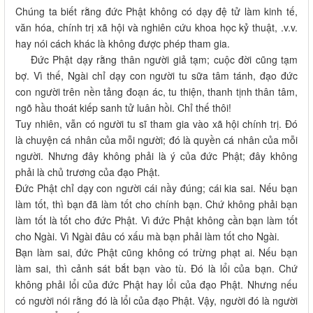
Chúng ta biết rằng đức Phật không có dạy đệ tử làm kinh tế,
văn hóa, chính trị xã hội và nghiên cứu khoa học kỷ thuật, .v.v.
hay nói cách khác là không được phép tham gia.
Đức Phật dạy rằng thân người giả tạm; cuộc đời cũng tạm
bợ. Vì thế, Ngài chỉ dạy con người tu sữa tâm tánh, đạo đức
con người trên nền tảng đoạn ác, tu thiện, thanh tịnh thân tâm,
ngõ hầu thoát kiếp sanh tử luân hồi. Chỉ thế thôi!
Tuy nhiên, vẫn có người tu sĩ tham gia vào xã hội chính trị. Đó
là chuyện cá nhân của mỗi người; đó là quyền cá nhân của mỗi
người. Nhưng đây không phải là ý của đức Phật; đây không
phải là chủ trương của đạo Phật.
Đức Phật chỉ dạy con người cái nầy đúng; cái kia sai. Nếu bạn
làm tốt, thì bạn đã làm tốt cho chính bạn. Chứ không phải bạn
làm tốt là tốt cho đức Phật. Vì đức Phật không cần bạn làm tốt
cho Ngài. Vì Ngài đâu có xấu mà bạn phải làm tốt cho Ngài.
Bạn làm sai, đức Phật cũng không có trừng phạt ai. Nếu bạn
làm sai, thì cảnh sát bắt bạn vào tù. Đó là lổi của bạn. Chứ
không phải lổi của đức Phật hay lổi của đạo Phật. Nhưng nếu
có người nói rằng đó là lổi của đạo Phật. Vậy, người đó là người