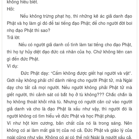
không hiểu biết.
Hỏi:
Nếu không trừng phạt họ, thì những kẽ ác giả danh đạo
Phật và họ làm gì đó để tai tiếng đạo Phật; để cho người đời boi
nhọ đạo Phật thì sao?
Trả lời:
Nếu có người giả danh cố tình làm tai tiếng cho đạo Phật,
thì họ tự hủy diệt đạo đức cá nhân của họ. Chứ không liên can
gì đến đức Phật.
Ví dụ:
Đức Phật dạy: “Cấm không được giết hại người và vật”.
Giới nầy không phải chỉ dành riêng cho người Phật tử, mà Ngài
dạy cho tất cả mọi người. Nếu người không phải Phật tử mà
giết người, thì cảnh sát có bắt họ ở tù không??? Chắc chắn là
họ không thoát khỏi nhà tù. Nhưng có người căn cứ vào người
giả danh và cho là đạo Phật là xấu như vậy, thì người đó là
người không có tìm hiểu về đức Phật và học Phật pháp.
Ví như hột kim cương, bản chất của nó là trong sáng. Nên
không có ai làm mất giá trị của nó cả. Đức Phật và giáo lý của
ngài cũng như vậy. Không có ai có thể nói Ngài là người xấu cả.