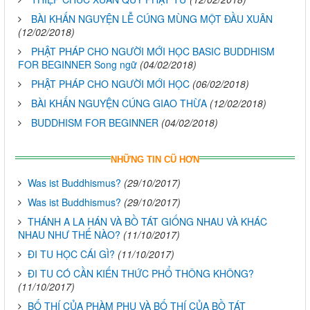
BÀI KHẤN NGUYỆN LỄ CÚNG MÙNG MỘT ĐẦU XUÂN
(12/02/2018)
PHẬT PHÁP CHO NGƯỜI MỚI HỌC BASIC BUDDHISM
FOR BEGINNER Song ngữ
(04/02/2018)
PHẬT PHÁP CHO NGƯỜI MỚI HỌC
(06/02/2018)
BÀI KHẤN NGUYỆN CÚNG GIAO THỪA
(12/02/2018)
BUDDHISM FOR BEGINNER
(04/02/2018)
NHỮNG TIN CŨ HƠN
Was ist Buddhismus?
(29/10/2017)
Was ist Buddhismus?
(29/10/2017)
THÁNH A LA HÁN VÀ BỒ TÁT GIỐNG NHAU VÀ KHÁC
NHAU NHƯ THẾ NÀO?
(11/10/2017)
ĐI TU HỌC CÁI GÌ?
(11/10/2017)
ĐI TU CÓ CẦN KIẾN THỨC PHỔ THÔNG KHÔNG?
(11/10/2017)
BỐ THÍ CỦA PHÀM PHU VÀ BỐ THÍ CỦA BỒ TÁT