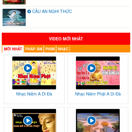
CẦU AN NGHI THỨC
VIDEO MỚI NHẤT
MỚI NHẤT
PHÁP ÂM
PHIM
NHẠC
Nhạc Niệm A Di Đà
Nhạc Niệm Phật A Di Đà