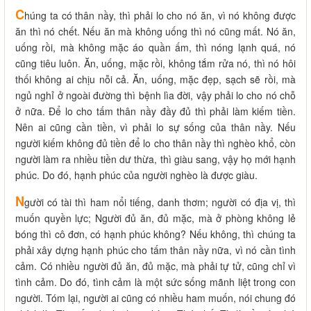
C
húng ta có thân nầy, thì phải lo cho nó ăn, vì nó không được
ăn thì nó chết. Nếu ăn mà không uống thì nó cũng mất. Nó ăn,
uống rồi, mà không mặc áo quần ấm, thì nóng lạnh quá, nó
cũng tiêu luôn. Ăn, uống, mặc rồi, không tắm rửa nó, thì nó hôi
thối không ai chịu nỗi cả. Ăn, uống, mặc đẹp, sạch sẽ rồi, mà
ngủ nghỉ ở ngoài đường thì bệnh lìa đời, vậy phải lo cho nó chỗ
ở nữa. Để lo cho tấm thân nầy đầy đủ thì phải làm kiếm tiền.
Nên ai cũng cần tiền, vì phải lo sự sống của thân nầy. Nếu
người kiếm không đủ tiền để lo cho thân nầy thì nghèo khổ, còn
người làm ra nhiều tiền dư thừa, thì giàu sang, vậy họ mới hạnh
phúc. Do đó, hạnh phúc của người nghèo là được giàu.
N
gười có tài thì ham nổi tiếng, danh thơm; người có địa vị, thì
muốn quyền lực; Người đủ ăn, đủ mặc, mà ở phòng không lẻ
bóng thì cô đơn, có hạnh phúc không? Nếu không, thì chúng ta
phải xây dựng hạnh phúc cho tấm thân nầy nữa, vì nó cần tình
cảm. Có nhiều người đủ ăn, đủ mặc, mà phải tự tử, cũng chỉ vì
tình cảm. Do đó, tình cảm là một sức sống mãnh liệt trong con
người. Tóm lại, người ai cũng có nhiều ham muốn, nói chung đó