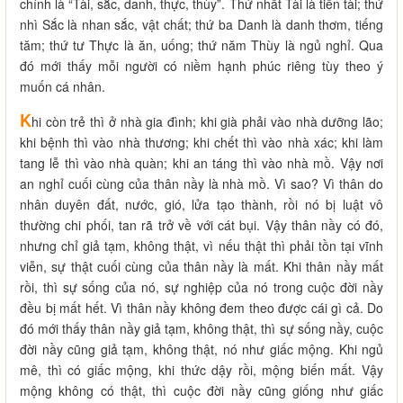
chính là “Tài, sắc, danh, thực, thùy”. Thứ nhất Tài là tiền tài; thứ
nhì Sắc là nhan sắc, vật chất; thứ ba Danh là danh thơm, tiếng
tăm; thứ tư Thực là ăn, uống; thứ năm Thùy là ngủ nghỉ. Qua
đó mới thấy mỗi người có niềm hạnh phúc riêng tùy theo ý
muốn cá nhân.
K
hi còn trẻ thì ở nhà gia đình; khi già phải vào nhà dưỡng lão;
khi bệnh thì vào nhà thương; khi chết thì vào nhà xác; khi làm
tang lễ thì vào nhà quàn; khi an táng thì vào nhà mồ. Vậy nơi
an nghỉ cuối cùng của thân nầy là nhà mồ. Vì sao? Vì thân do
nhân duyên đất, nước, gió, lửa tạo thành, rồi nó bị luật vô
thường chi phối, tan rã trở về với cát bụi. Vậy thân nầy có đó,
nhưng chỉ giả tạm, không thật, vì nếu thật thì phải tồn tại vĩnh
viễn, sự thật cuối cùng của thân nầy là mất. Khi thân nầy mất
rồi, thì sự sống của nó, sự nghiệp của nó trong cuộc đời nầy
đều bị mất hết. Vì thân nầy không đem theo được cái gì cả. Do
đó mới thấy thân nầy giả tạm, không thật, thì sự sống nầy, cuộc
đời nầy cũng giả tạm, không thật, nó như giấc mộng. Khi ngủ
mê, thì có giấc mộng, khi thức dậy rồi, mộng biến mất. Vậy
mộng không có thật, thì cuộc đời nầy cũng giống như giấc