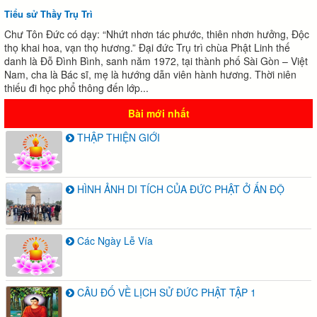
Tiểu sử Thầy Trụ Trì
Chư Tôn Đức có dạy: “Nhứt nhơn tác phước, thiên nhơn hưởng, Độc
thọ khai hoa, vạn thọ hương.” Đại đức Trụ trì chùa Phật Linh thế
danh là Đỗ Đình Bình, sanh năm 1972, tại thành phố Sài Gòn – Việt
Nam, cha là Bác sĩ, mẹ là hướng dẫn viên hành hương. Thời niên
thiếu đi học phổ thông đến lớp...
Bài mới nhất
THẬP THIỆN GIỚI
HÌNH ẢNH DI TÍCH CỦA ĐỨC PHẬT Ở ẤN ĐỘ
Các Ngày Lễ Vía
CÂU ĐỐ VỀ LỊCH SỬ ĐỨC PHẬT TẬP 1