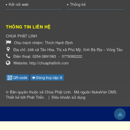
Kết nối web
Thống kê
THÔNG TIN LIÊN HỆ
CHÙA PHẬT LINH
Chịu trách nhiệm:
Thích Hạnh Định
Địa chỉ:
248 xã Tân Hòa, Thị xã Phú Mỹ, tỉnh Bà Rịa – Vũng Tàu
Điện thoại:
0254-3891583
-
0779382222
Website:
http://chuaphatlinh.com
QR-code
Đang truy cập: 9
© Bản quyền thuộc về
Chùa Phật Linh
.
Mã nguồn
NukeViet CMS
.
Thiết kế bởi
Phát Triển
.
|
Điều khoản sử dụng