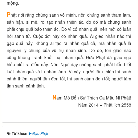
mộng.
P
hật nói rằng chúng sanh vô minh, nên chúng sanh tham lam,
sân hận, si mê, rồi tạo nhân thiện ác, do đó mà chúng sanh
phải chịu quả báo thiện ác. Do vì có nhân quả, nên mới có luân
hồi sanh tử. Cuộc đời nầy có nhân quả. Ai gieo nhân nào thì
gặp quả nấy. Không ai tạo ra nhân quả cả, mà nhân quả là
nguyên lý chung của vũ trụ nhân sinh. Do đó, tôn giáo nào
cũng không tránh khỏi luật nhân quả. Đức Phật đã giác ngộ
hiểu biết ra điều nầy. Nên Ngài dạy chúng sanh phải hiểu biết
luật nhân quả và tu nhân lành. Vì vậy, người tâm thiện thì sanh
cảnh thiện; người tâm đen tối, thì sanh cảnh đen tối; người tâm
tịnh sanh cảnh tịnh.
N
am Mô Bổn Sư Thích Ca Mâu Ni Phật!
Năm 2014 – Phật lịch 2558
Từ khóa:
Đạo Phật