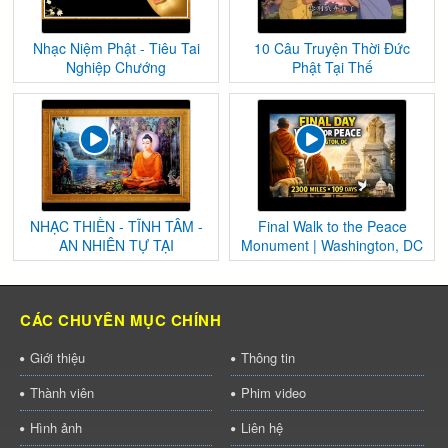
Nhạc Niệm Phật - Tiêu Tai
10 Câu Truyện Thời Đức
Nghiệp Chướng
Phật Tại Thế
NHẠC THIỀN - TĨNH TÂM -
Final Walk to the Peace
AN NHIÊN TỰ TẠI
Monument | Washington, DC
CÁC CHUYÊN MỤC CHÍNH
Giới thiệu
Thông tin
Thành viên
Phim video
Hình ảnh
Liên hệ