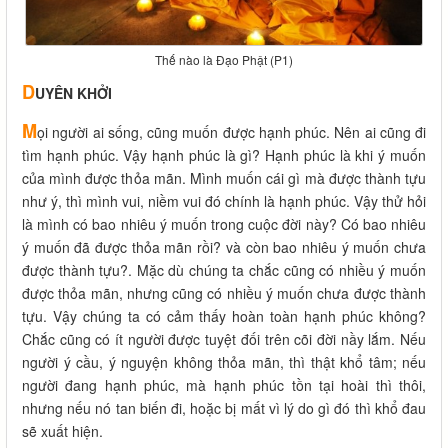
Thế nào là Đạo Phật (P1)
D
UYÊN KHỞI
M
ọi người ai sống, cũng muốn được hạnh phúc. Nên ai cũng đi
tìm hạnh phúc. Vậy hạnh phúc là gì? Hạnh phúc là khi ý muốn
của mình được thỏa mãn. Mình muốn cái gì mà được thành tựu
như ý, thì mình vui, niềm vui đó chính là hạnh phúc. Vậy thử hỏi
là mình có bao nhiêu ý muốn trong cuộc đời này? Có bao nhiêu
ý muốn đã được thỏa mãn rồi? và còn bao nhiêu ý muốn chưa
được thành tựu?. Mặc dù chúng ta chắc cũng có nhiều ý muốn
được thỏa mãn, nhưng cũng có nhiều ý muốn chưa được thành
tựu. Vậy chúng ta có cảm thấy hoàn toàn hạnh phúc không?
Chắc cũng có ít người được tuyệt đối trên cõi đời nầy lắm. Nếu
người ý cầu, ý nguyện không thỏa mãn, thì thật khổ tâm; nếu
người đang hạnh phúc, mà hạnh phúc tồn tại hoài thì thôi,
nhưng nếu nó tan biến đi, hoặc bị mất vì lý do gì đó thì khổ đau
sẽ xuất hiện.