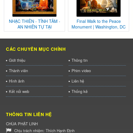
NHẠC THIỀN - TĨNH TÂM -
Final Walk to the Peace
AN NHIÊN TỰ TẠI
Monument | Washington, DC
CÁC CHUYÊN MỤC CHÍNH
Giới thiệu
Thông tin
Thành viên
Phim video
Hình ảnh
Liên hệ
Kết nối web
Thống kê
THÔNG TIN LIÊN HỆ
CHÙA PHẬT LINH
Chịu trách nhiệm:
Thích Hạnh Định