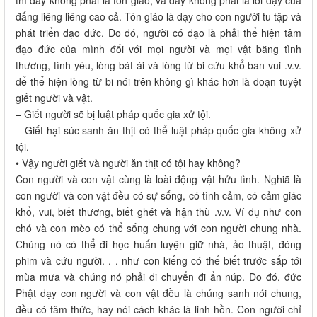
thì đây không phải là tôn giáo, và đây không phải là lời dạy của
đấng liêng liêng cao cả. Tôn giáo là dạy cho con người tu tập và
phát triển đạo đức. Do đó, người có đạo là phải thể hiện tâm
đạo đức của mình đối với mọi người và mọi vật bằng tình
thương, tình yêu, lòng bát ái và lòng từ bi cứu khổ ban vui .v.v.
để thể hiện lòng từ bi nói trên không gì khác hơn là đoạn tuyệt
giết người và vật.
– Giết người sẽ bị luật pháp quốc gia xử tội.
– Giết hại súc sanh ăn thịt có thể luật pháp quốc gia không xử
tội.
• Vậy người giết và người ăn thịt có tội hay không?
Con người và con vật cùng là loài động vật hửu tình. Nghiã là
con người và con vật đều có sự sống, có tình cảm, có cảm giác
khổ, vui, biết thương, biết ghét và hận thù .v.v. Ví dụ như con
chó và con mèo có thể sống chung với con người chung nhà.
Chúng nó có thể đi học huấn luyện giữ nhà, ảo thuật, đóng
phim và cứu người. . . như con kiếng có thể biết trước sắp tới
mùa mưa và chúng nó phải di chuyển đi ẩn núp. Do đó, đức
Phật dạy con người và con vật đều là chúng sanh nói chung,
đều có tâm thức, hay nói cách khác là linh hồn. Con người chỉ