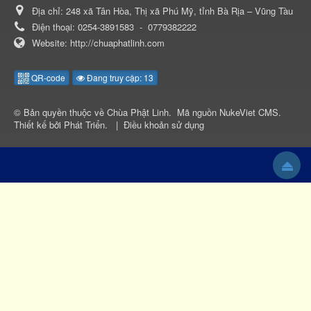
Địa chỉ:
248 xã Tân Hòa, Thị xã Phú Mỹ, tỉnh Bà Rịa – Vũng Tàu
Điện thoại:
0254-3891583
-
0779382222
Website:
http://chuaphatlinh.com
QR-code
Đang truy cập: 13
© Bản quyền thuộc về
Chùa Phật Linh
.
Mã nguồn
NukeViet CMS
.
Thiết kế bởi
Phát Triển
.
|
Điều khoản sử dụng