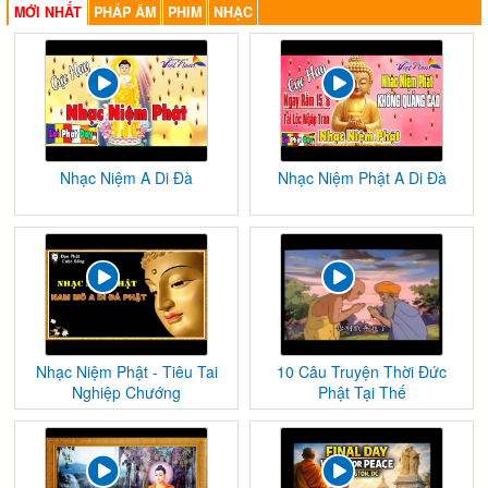
MỚI NHẤT
PHÁP ÂM
PHIM
NHẠC
Nhạc Niệm A Di Đà
Nhạc Niệm Phật A Di Đà
Nhạc Niệm Phật - Tiêu Tai
10 Câu Truyện Thời Đức
Nghiệp Chướng
Phật Tại Thế