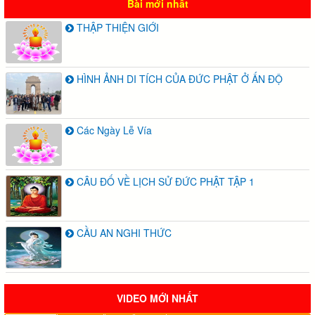
Bài mới nhất
THẬP THIỆN GIỚI
HÌNH ẢNH DI TÍCH CỦA ĐỨC PHẬT Ở ẤN ĐỘ
Các Ngày Lễ Vía
CÂU ĐỐ VỀ LỊCH SỬ ĐỨC PHẬT TẬP 1
CẦU AN NGHI THỨC
VIDEO MỚI NHẤT