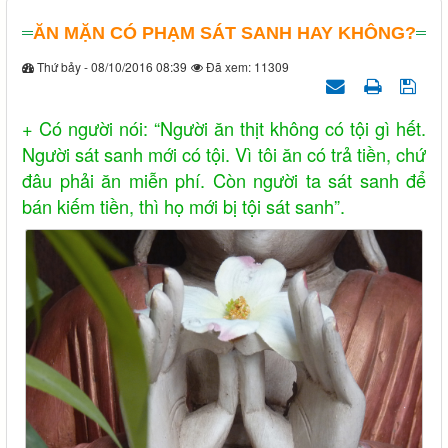
ĂN MẶN CÓ PHẠM SÁT SANH HAY KHÔNG?
Thứ bảy - 08/10/2016 08:39
Đã xem: 11309
+ Có người nói: “Người ăn thịt không có tội gì hết.
Người sát sanh mới có tội. Vì tôi ăn có trả tiền, chứ
đâu phải ăn miễn phí. Còn người ta sát sanh để
bán kiếm tiền, thì họ mới bị tội sát sanh”.