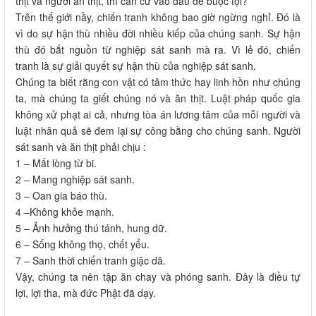
thịt và người ăn thịt, thì căn cứ vào đâu để buộc tội?
Trên thế giới nầy, chiến tranh không bao giờ ngừng nghỉ. Đó là
vì do sự hận thù nhiều đời nhiều kiếp của chúng sanh. Sự hận
thù đó bắt nguồn từ nghiệp sát sanh mà ra. Vì lẻ đó, chiến
tranh là sự giải quyết sự hận thù của nghiệp sát sanh.
Chúng ta biết rằng con vật có tâm thức hay linh hồn như chúng
ta, mà chúng ta giết chúng nó và ăn thịt. Luật pháp quốc gia
không xử phạt ai cả, nhưng tòa án lương tâm của mỗi người và
luật nhân quả sẽ đem lại sự công bằng cho chúng sanh. Người
sát sanh và ăn thịt phải chịu :
1 – Mất lòng từ bi.
2 – Mang nghiệp sát sanh.
3 – Oan gia báo thù.
4 –Không khỏe mạnh.
5 – Ảnh hưởng thú tánh, hung dữ.
6 – Sống không thọ, chết yểu.
7 – Sanh thời chiến tranh giặc dã.
Vậy, chúng ta nên tập ăn chay và phóng sanh. Đây là điều tự
lợi, lợi tha, mà đức Phật đã dạy.