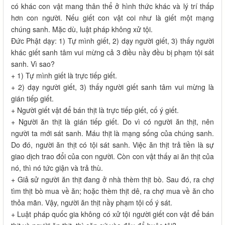
có khác con vật mang thân thể ở hình thức khác và lý trí thấp
hơn con người. Nếu giết con vật coi như là giết một mạng
chúng sanh. Mặc dù, luật pháp không xử tội.
Đức Phật dạy: 1) Tự mình giết, 2) dạy người giết, 3) thấy người
khác giết sanh tâm vui mừng cả 3 điều nầy đều bị phạm tội sát
sanh. Vì sao?
+ 1) Tự mình giết là trực tiếp giết.
+ 2) dạy người giết, 3) thấy người giết sanh tâm vui mừng là
gián tiếp giết.
+ Người giết vật để bán thịt là trực tiếp giết, cố ý giết.
+ Người ăn thịt là gián tiếp giết. Do vì có người ăn thịt, nên
người ta mới sát sanh. Máu thịt là mạng sống của chúng sanh.
Do đó, người ăn thịt có tội sát sanh. Việc ăn thịt trả tiền là sự
giao dịch trao đổi của con người. Còn con vật thấy ai ăn thịt của
nó, thì nó tức giận và trả thù.
+ Giả sử người ăn thịt đang ở nhà thèm thịt bò. Sau đó, ra chợ
tìm thịt bò mua về ăn; hoặc thèm thịt dê, ra chợ mua về ăn cho
thỏa mãn. Vậy, người ăn thịt nầy phạm tội cố ý sát.
+ Luật pháp quốc gia không có xử tội người giết con vật để bán