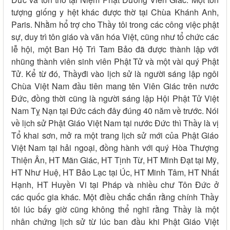
tượng giống y hệt khác được thờ tại Chùa Khánh Anh,
Paris. Nhằm hổ trợ cho Thầy tôi trong các công việc phật
sự, duy trì tôn giáo và văn hóa Việt, cũng như tổ chức các
lễ hội, một Ban Hộ Trì Tam Bảo đã được thành lập với
nhũng thành viên sinh viên Phật Tử và một vài quý Phật
Tử. Kể từ đó, Thầyđi vào lịch sử là người sáng lập ngôi
Chùa Việt Nam đầu tiên mang tên Viên Giác trên nước
Đức, đồng thời cũng là người sáng lập Hội Phật Tử Việt
Nam Tỵ Nạn tại Đức cách đây đúng 40 năm về trước. Nói
về lịch sử Phật Giáo Việt Nam tại nước Đức thì Thầy là vị
Tổ khai sơn, mở ra một trang lịch sử mới của Phật Giáo
Việt Nam tại hải ngoại, đồng hành với quý Hòa Thượng
Thiện Ân, HT Mãn Giác, HT Tịnh Từ, HT Minh Đạt tại Mỹ,
HT Như Huệ, HT Bảo Lạc tại Úc, HT Minh Tâm, HT Nhất
Hạnh, HT Huyền Vi tại Pháp và nhiều chư Tôn Đức ở
các quốc gia khác. Một điều chắc chắn rằng chính Thầy
tôi lúc bấy giờ cũng không thể nghĩ rằng Thầy là một
nhân chứng lịch sử từ lúc ban đầu khi Phật Giáo Việt