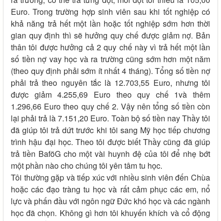
Euro. Trong trường hợp sinh viên sau khi tốt nghiệp có
khả năng trả hết một lần hoặc tốt nghiệp sớm hơn thời
gian quy định thì sẽ hưởng quy chế được giảm nợ. Bản
thân tôi được hưởng cả 2 quy chế này vì trả hết một lần
số tiền nợ vay học và ra trường cũng sớm hơn một năm
(theo quy định phải sớm ít nhất 4 tháng). Tổng số tiền nợ
phải trả theo nguyên tắc là 12.703,55 Euro, nhưng tôi
được giảm 4.255,69 Euro theo quy chế 1và thêm
1.296,66 Euro theo quy chế 2. Vậy nên tổng số tiền còn
lại phải trả là 7.151,20 Euro. Toàn bộ số tiền nay Thầy tôi
đã giúp tôi trả dứt trước khi tôi sang Mỹ học tiếp chương
trình hậu đại học. Theo tôi được biết Thầy cũng đã giúp
trả tiền BaföG cho một vài huynh đệ của tôi để nhẹ bớt
một phần nào cho chúng tôi yên tâm tu học.
Tôi thường gặp và tiếp xúc với nhiều sinh viên đến Chùa
hoặc các đạo tràng tu học và rất cảm phục các em, nổ
lực và phấn đầu với ngôn ngữ Đức khó học và các ngành
học đã chọn. Không gì hơn tôi khuyến khích và cổ động