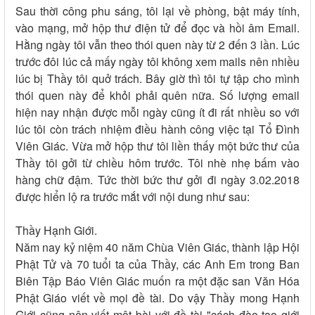
Sau thời công phu sáng, tôi lại về phòng, bật máy tính,
vào mạng, mở hộp thư điện tử để đọc và hồi âm Email.
Hằng ngày tôi vẫn theo thói quen này từ 2 đến 3 lần. Lúc
trước đôi lúc cả mấy ngày tôi không xem mails nên nhiều
lúc bị Thầy tôi quở trách. Bây giờ thì tôi tự tập cho mình
thói quen này để khỏi phải quên nữa. Số lượng email
hiện nay nhận được mỗi ngày cũng ít đi rất nhiều so với
lúc tôi còn trách nhiệm điều hành công việc tại Tổ Đình
Viên Giác. Vừa mở hộp thư tôi liền thấy một bức thư của
Thầy tôi gởi từ chiều hôm trước. Tôi nhè nhẹ bấm vào
hàng chữ đậm. Tức thời bức thư gởi đi ngày 3.02.2018
được hiển lộ ra trước mắt với nội dung như sau:
Thầy Hạnh Giới.
Năm nay kỷ niệm 40 năm Chùa Viên Giác, thành lập Hội
Phật Tử và 70 tuổi ta của Thầy, các Anh Em trong Ban
Biên Tập Báo Viên Giác muốn ra một đặc san Văn Hóa
Phật Giáo viết về mọi đề tài. Do vậy Thầy mong Hạnh
Giới cũng nên viết một bài với đề tài "cách đào tạo giới