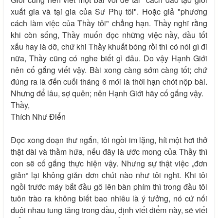
xuất gia và tại gia của Sư Phụ tôi". Hoặc giả "phương
cách làm việc của Thầy tôi" chẳng hạn. Thầy nghĩ rằng
khi còn sống, Thầy muốn đọc những việc nầy, dầu tốt
xấu hay là dỡ, chứ khi Thầy khuất bóng rồi thì có nói gì đi
nữa, Thầy cũng có nghe biết gì đâu. Do vậy Hạnh Giới
nên cố gắng viết vậy. Bài xong càng sớm càng tốt; chứ
đúng ra là đến cuối tháng 6 mới là thời hạn chót nộp bài.
Nhưng để lâu, sợ quên; nên Hạnh Giới hãy cố gắng vậy.
Thầy,
Thích Như Điển
Đọc xong đoạn thư ngắn, tôi ngồi im lặng, hít một hơi thở
thật dài và thầm hứa, nếu đây là ước mong của Thầy thì
con sẽ cố gắng thực hiện vậy. Nhưng sự thật việc „đơn
giản“ lại không giản đơn chút nào như tôi nghĩ. Khi tôi
ngồi trước máy bắt đầu gõ lên bàn phím thì trong đầu tôi
tuôn trào ra không biết bao nhiêu là ý tưởng, nó cứ nối
đuôi nhau tung tăng trong đầu, định viết điểm này, sẽ viết