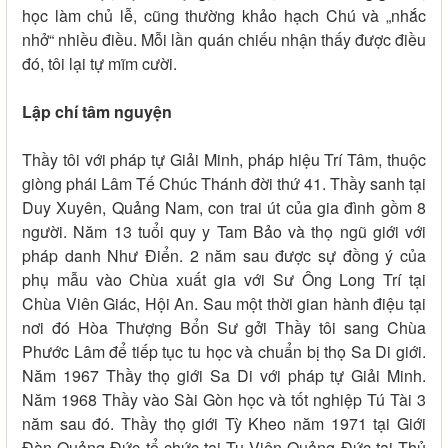
học làm chủ lễ, cũng thường khảo hạch Chú và „nhắc
nhở“ nhiều điều. Mỗi lần quán chiếu nhận thấy được điều
đó, tôi lại tự mĩm cười.
Lập chí tâm nguyện
Thầy tôi với pháp tự Giải Minh, pháp hiệu Trí Tâm, thuộc
giòng phái Lâm Tế Chúc Thánh đời thứ 41. Thầy sanh tại
Duy Xuyên, Quảng Nam, con trai út của gia đình gồm 8
người. Năm 13 tuổi quy y Tam Bảo và thọ ngũ giới với
pháp danh Như Điển. 2 năm sau được sự đồng ý của
phụ mẫu vào Chùa xuất gia với Sư Ông Long Trí tại
Chùa Viên Giác, Hội An. Sau một thời gian hành điệu tại
nơi đó Hòa Thượng Bổn Sư gởi Thầy tôi sang Chùa
Phước Lâm để tiếp tục tu học và chuẩn bị thọ Sa Di giới.
Năm 1967 Thầy thọ giới Sa Di với pháp tự Giải Minh.
Năm 1968 Thầy vào Sài Gòn học và tốt nghiệp Tú Tài 3
năm sau đó. Thầy thọ giới Tỳ Kheo năm 1971 tại Giới
Đàn Quảng Đức tổ chức tại Tu Viện Quảng Đức tại Thủ