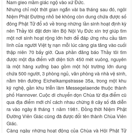
Nam gieo mầm giác ngộ vào xứ Đức.
Nhưng chỉ một thời gian ngắn vài ba tháng sau đó, ngôi
Niệm Phật Đường nhỏ bé không còn dung chứa được số
đông Phật Tử đổ xô về trong những lần sinh hoạt định kỳ
nên Thầy tôi đặt đơn lên Bộ Nội Vụ Đức xin trợ giúp tìm
một nơi sinh hoạt rộng lớn hơn để đáp ứng nhu cầu tâm
linh của người Việt tỵ nạn mỗi lúc càng gia tăng vào cuối
thập niên 70 bấy giờ. Qua phần đăng báo Thầy tôi tìm
được một địa điểm với diện tích 450 mét vuông, nguyên
là một hãng xưởng bao gồm một hội trường lớn dung
chứa 500 người, 3 phòng ngủ, văn phòng và nhà vệ sinh,
nằm trên đường Eichelkampstrasse 35a, trong một khu
kỹ nghệ, gần khu triễn lãm Messegelaende thuộc thành
phố Hannover. Cuộc di chuyển dọn Chùa từ địa điểm cũ
qua địa điểm mới chỉ cách nhau chừng 8 cây số đã diễn
ra vào ngày 8 tháng 1 năm 1981. Đồng thời Niệm Phật
Đường Viên Giác cũng đã được đổi tên thành Chùa Viên
Giác.
Càng ngày những hoạt động của Chùa và Hội Phật Tử