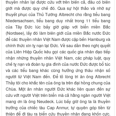
thuyền nhân lại được cứu vớt trên biển cả, đâu có biên
giới mà được quy chế đó. Qua sự hội thảo và nhờ sự
thuyết phục của Thủ Tướng Albrecht cho rằng tiểu bang
Niedersachsen, tiểu bang duy nhất trong 11 tiểu bang
của Tây Đức lúc bấy giờ giáp với biển miền Bắc
(Nordsee), lấy đó làm biên giới của miền Bắc nước Đức
để các thuyền nhân Việt Nam được cập bến Hamburg và
chính thức xin tỵ nạn tại Đức. Về sau dần theo nghị quyết
của Liên Hiệp Quốc kêu gọi các quốc gia nhân đạo tiếp
nhận những thuyền nhân Việt Nam, các pháp luật, quy
chế tỵ nạn và đoàn tụ gia đình của nước Đức được bổ túc
và các tiểu bang khác cũng hưởng ứng thâu nhận số
người từ Việt Nam đến. Để tỏ lòng tri ân ông Albrecht
Thầy tôi cho khắc tên của ông ta trên đại hồng chung của
Chùa. Một ân nhân người Đức khác liên quan đến sự
cứu vớt người Việt trên biển mà cả hằng ngàn người Việt
mang ơn là ông Neudeck. Lúc bấy giờ ông ta là thuyền
trưởng của chiếc tàu Cap Anmur, tự quyên góp tiền từ
thiện để đi tàu ra biển cứu thuyền nhân đang khốn cực.