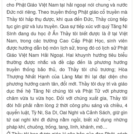
cho Phật Giáo Việt Nam tại hải ngoại nói chung và nước
Đức nói riêng. Theo truyền thống Phật giáo cổ truyền mà
Thầy tôi hấp thụ được, khi qua đến Đức, Thầy cũng tiếp
tục gìn giữ và lưu truyền. Qua sự tiếp xúc với quý Tăng Ni
Sinh đang du học ở Ấn Thầy tôi biết được là ở tại Việt
Nam, trong các trường Cao Cấp Phật Học, sinh viên
được hướng dẫn bộ môn lịch sử, trong đó có lịch sử Phật
Giáo Việt Nam Hải Ngoại. Hai khuynh hướng tiêu biểu
thường được nhắc và đề cập đến là phương hướng
truyền thống bảo thủ, do Thầy tôi chủ trương; Hòa
Thượng Nhất Hạnh của Làng Mai thì lại đại diện cho
phương hướng canh tân, đổi mới. Thầy tôi duy trì và giáo
dục thế hệ Tăng Ni chúng tôi và Phật Tử với phương
châm vừa tu vừa học. Đối với chúng xuất gia, Thầy tôi
đòi hỏi phải nằm lòng 2 thời công phu sáng và chiều, 4
quyển luật, Tỳ Ni, Sa Di, Oai Nghi và Cảnh Sách, giữ gìn
tứ oai nghi khi đi đứng nằm ngồi, biết xử dụng những
pháp khí, chuông, trống, tang, linh, khánh, mõ…
Ở Thầy tôi học được giáo lý căn bản của đạo Phật, cách