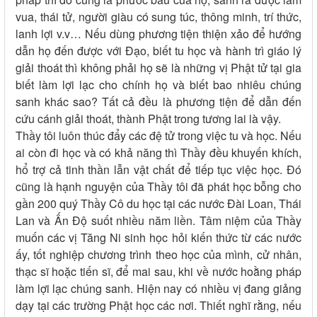
vua, thái tử, người giàu có sung túc, thông minh, trí thức,
lanh lợi v.v… Nếu dùng phương tiện thiện xảo để hướng
dẫn họ đến được với Đạo, biết tu học và hành trì giáo lý
giải thoát thì không phải họ sẽ là những vị Phật tử tại gia
biết làm lợi lạc cho chính họ và biết bao nhiêu chúng
sanh khác sao? Tất cả đều là phương tiện để dẫn đến
cứu cánh giải thoát, thành Phật trong tương lai là vậy.
Thầy tôi luôn thúc đẩy các đệ tử trong việc tu và học. Nếu
ai còn đi học và có khả năng thì Thầy đều khuyến khích,
hổ trợ cả tinh thần lẫn vật chất để tiếp tục việc học. Đó
cũng là hạnh nguyện của Thầy tôi đã phát học bỗng cho
gần 200 quý Thầy Cô du học tại các nước Đài Loan, Thái
Lan và Ấn Độ suốt nhiều năm liền. Tâm niệm của Thầy
muốn các vị Tăng Ni sinh học hỏi kiến thức từ các nước
ấy, tốt nghiệp chương trình theo học của mình, cử nhân,
thạc sĩ hoặc tiến sĩ, để mai sau, khi về nước hoằng pháp
làm lợi lạc chúng sanh. Hiện nay có nhiều vị đang giảng
dạy tại các trường Phật học các nơi. Thiết nghĩ rằng, nếu