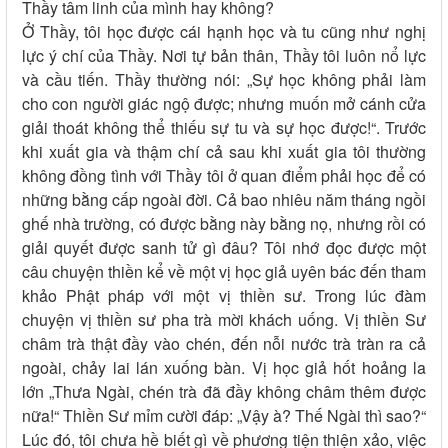
Thầy tâm linh của mình hay không?
Ở Thầy, tôi học được cái hạnh học và tu cũng như nghị
lực ý chí của Thầy. Nơi tự bản thân, Thầy tôi luôn nổ lực
và cầu tiến. Thầy thường nói: „Sự học không phải làm
cho con người giác ngộ được; nhưng muốn mở cánh cửa
giải thoát không thể thiếu sự tu và sự học được!“. Trước
khi xuất gia và thậm chí cả sau khi xuất gia tôi thường
không đồng tình với Thầy tôi ở quan điểm phải học để có
những bằng cấp ngoài đời. Cả bao nhiêu năm tháng ngồi
ghế nhà trường, có được bằng này bằng nọ, nhưng rồi có
giải quyết được sanh tử gì đâu? Tôi nhớ đọc được một
câu chuyện thiền kể về một vị học giả uyên bác đến tham
khảo Phật pháp với một vị thiền sư. Trong lúc đàm
chuyện vị thiền sư pha trà mời khách uống. Vị thiền Sư
châm trà thật đầy vào chén, đến nỗi nước trà tràn ra cả
ngoài, chảy lai lán xuống bàn. Vị học giả hốt hoảng la
lớn „Thưa Ngài, chén trà đã đầy không châm thêm được
nữa!“ Thiền Sư mỉm cười đáp: „Vậy à? Thế Ngài thì sao?“
Lúc đó, tôi chưa hề biết gì về phương tiện thiện xảo, việc