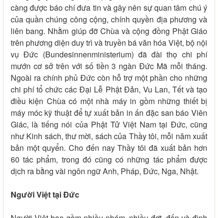
càng được báo chí đưa tin và gây nên sự quan tâm chú ý
của quần chúng công cộng, chính quyền địa phương và
liên bang. Nhằm giúp đỡ Chùa và cộng đồng Phật Giáo
trên phương diện duy trì và truyền bá văn hóa Việt, bộ nội
vụ Đức (Bundesinnenministerium) đã đài thọ chi phí
mướn cơ sở trên với số tiền 3 ngàn Đức Mã mỗi tháng.
Ngoài ra chính phủ Đức còn hỗ trợ một phần cho những
chi phí tổ chức các Đại Lễ Phật Đản, Vu Lan, Tết và tạo
điều kiện Chùa có một nhà máy in gồm những thiết bị
máy móc kỹ thuật để tự xuất bản in ấn đặc san báo Viên
Giác, là tiếng nói của Phật Tử Việt Nam tại Đức, cũng
như Kinh sách, thư mời, sách của Thầy tôi, mỗi năm xuất
bản một quyển. Cho đến nay Thầy tôi đã xuất bản hơn
60 tác phẩm, trong đó cũng có những tác phẩm được
dịch ra bằng vài ngôn ngữ Anh, Pháp, Đức, Nga, Nhật.
Người Việt tại Đức
Người Việt bao gồm nhiều nhóm, nhiều đợt, đến và định