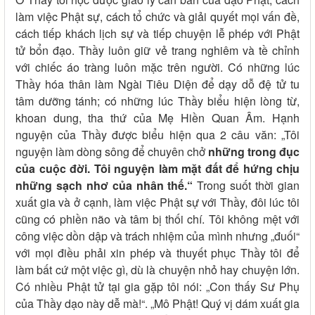
làm việc Phật sự, cách tổ chức và giải quyết mọi vấn đề,
cách tiếp khách lịch sự và tiếp chuyện lễ phép với Phật
tử bổn đạo. Thầy luôn giữ vẻ trang nghiêm và tề chỉnh
với chiếc áo tràng luôn mặc trên người. Có những lúc
Thầy hóa thân làm Ngài Tiêu Diện để dạy dỗ đệ tử tu
tâm dưỡng tánh; có những lúc Thầy biểu hiện lòng từ,
khoan dung, tha thứ của Mẹ Hiền Quan Âm. Hạnh
nguyện của Thầy được biểu hiện qua 2 câu văn: „Tôi
nguyện làm dòng sông để chuyên chở
những trong đục
của cuộc đời. Tôi nguyện làm mặt đất để hứng chịu
những sạch nhơ của nhân thế.“
Trong suốt thời gian
xuất gia và ở cạnh, làm việc Phật sự với Thầy, đôi lúc tôi
cũng có phiền não và tâm bị thối chí. Tôi không mệt với
công việc dồn dập và trách nhiệm của mình nhưng „đuối“
với mọi điều phải xin phép và thuyết phục Thầy tôi để
làm bất cứ một việc gì, dù là chuyện nhỏ hay chuyện lớn.
Có nhiều Phật tử tại gia gặp tôi nói: „Con thấy Sư Phụ
của Thầy dạo này dễ mà!“. „Mô Phật! Quý vị dám xuất gia