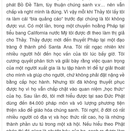
phát Bồ Đề Tâm, tùy thuận chúng sanh v.v… nên vẫn
chấp và nghĩ mình là đúng. Vì vậy mỗi khi Thầy tôi lấy tôi
ra làm cái “bia quảng cáo” trước đại chúng là tôi không
được vui. Có một lần, trong một chuyến hoằng Pháp tại
tiểu bang California nước Mỹ tôi được đi theo làm thị giả
cho Thầy. Thầy được mời đến thuyết Pháp tại một đạo
tràng ở thành phố Santa Ana. Tôi rất ngạc nhiên khi
nhiều người hỏi đến học vấn của tôi lúc bấy giờ. Tôi
cương quyết phân tích và giải bày rằng việc quan trọng
của một người xuất gia là tu tập hành trì để tự giải thoát
cho mình và giúp cho người, chứ không phải đặt nặng về
bằng cấp học hành. Nhưng tôi đã không thuyết phục
được họ vì họ vẫn chấp chặt vào quan niệm „học thức“
của họ. Sau lần đó, tôi mới hiểu được tại sao Đức Phật
dùng đến 84.000 pháp môn và vô lượng phương tiện
thiện xảo để giáo hóa chúng sanh. Tôi nghĩ, ở đời có rất
nhiều người có địa vị và học thức rất cao, họ là những
thành phần ưu tú trong một xã hội. Nếu hiểu theo Phật
pháp thì đó cũng là phước báu của họ, sanh ra được làm