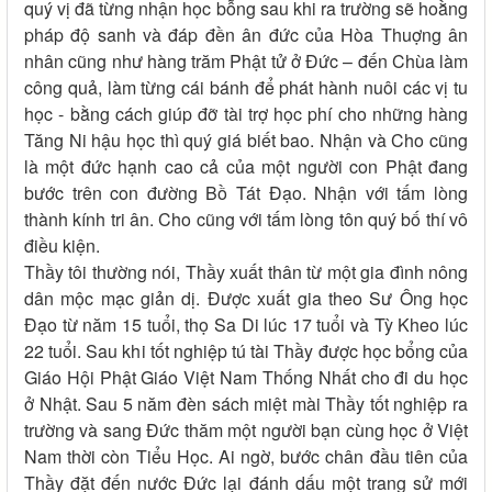
quý vị đã từng nhận học bỗng sau khi ra trường sẽ hoằng
pháp độ sanh và đáp đền ân đức của Hòa Thuợng ân
nhân cũng như hàng trăm Phật tử ở Đức – đến Chùa làm
công quả, làm từng cái bánh để phát hành nuôi các vị tu
học - bằng cách giúp đỡ tài trợ học phí cho những hàng
Tăng Ni hậu học thì quý giá biết bao. Nhận và Cho cũng
là một đức hạnh cao cả của một người con Phật đang
bước trên con đường Bồ Tát Đạo. Nhận với tấm lòng
thành kính tri ân. Cho cũng với tấm lòng tôn quý bố thí vô
điều kiện.
Thầy tôi thường nói, Thầy xuất thân từ một gia đình nông
dân mộc mạc giản dị. Được xuất gia theo Sư Ông học
Đạo từ năm 15 tuổi, thọ Sa Di lúc 17 tuổi và Tỳ Kheo lúc
22 tuổi. Sau khi tốt nghiệp tú tài Thầy được học bổng của
Giáo Hội Phật Giáo Việt Nam Thống Nhất cho đi du học
ở Nhật. Sau 5 năm đèn sách miệt mài Thầy tốt nghiệp ra
trường và sang Đức thăm một người bạn cùng học ở Việt
Nam thời còn Tiểu Học. Ai ngờ, bước chân đầu tiên của
Thầy đặt đến nước Đức lại đánh dấu một trang sử mới