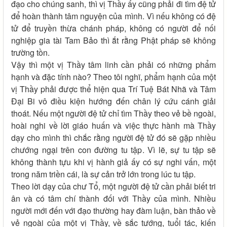
đạo cho chúng sanh, thì vị Thầy ấy cũng phải đi tìm đệ tử
để hoàn thành tâm nguyện của mình. Vì nếu không có đệ
tử để truyền thừa chánh pháp, không có người để nối
nghiệp gia tài Tam Bảo thì ắt rằng Phật pháp sẽ không
trường tồn.
Vậy thì một vị Thầy tâm linh cần phải có những phẩm
hạnh và đặc tính nào? Theo tôi nghĩ, phẩm hạnh của một
vị Thầy phải được thể hiện qua Trí Tuệ Bát Nhã và Tâm
Đại Bi vô điều kiện hướng đến chân lý cứu cánh giải
thoát. Nếu một người đệ tử chỉ tìm Thầy theo vẻ bề ngoài,
hoài nghi về lời giáo huấn và việc thực hành mà Thầy
dạy cho mình thì chắc rằng người đệ tử đó sẽ gặp nhiều
chướng ngại trên con đường tu tập. Vì lẽ, sự tu tập sẽ
không thành tựu khi vị hành giả ấy có sự nghi vấn, một
trong năm triền cái, là sự cản trở lớn trong lúc tu tập.
Theo lời dạy của chư Tổ, một người đệ tử cần phải biết tri
ân và có tâm chí thành đối với Thầy của mình. Nhiều
người mới đến với đạo thường hay đàm luận, bàn thảo về
vẻ ngoài của một vị Thầy, về sắc tướng, tuổi tác, kiến