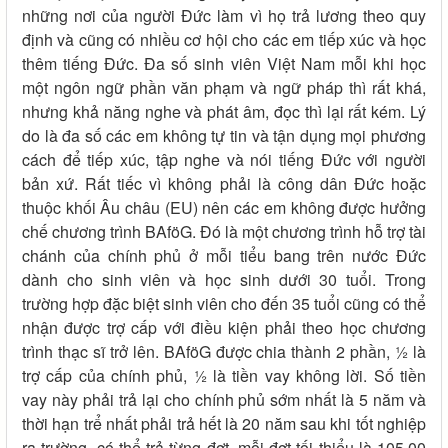
những nơi của người Đức làm vì họ trả lương theo quy
định và cũng có nhiều cơ hội cho các em tiếp xúc và học
thêm tiếng Đức. Đa số sinh viên Việt Nam mỗi khi học
một ngôn ngữ phần văn phạm và ngữ pháp thì rất khá,
nhưng khả năng nghe và phát âm, đọc thì lại rất kém. Lý
do là đa số các em không tự tin và tận dụng mọi phương
cách để tiếp xúc, tập nghe và nói tiếng Đức với người
bản xứ. Rất tiếc vì không phải là công dân Đức hoặc
thuộc khối Âu châu (EU) nên các em không được hưởng
chế chương trình BAföG. Đó là một chương trình hỗ trợ tài
chánh của chính phủ ở mỗi tiểu bang trên nước Đức
dành cho sinh viên và học sinh dưới 30 tuổi. Trong
trường hợp đặc biệt sinh viên cho đến 35 tuổi cũng có thể
nhận được trợ cấp với điều kiện phải theo học chương
trình thạc sĩ trở lên. BAföG được chia thành 2 phần, ½ là
trợ cấp của chính phủ, ½ là tiền vay không lời. Số tiền
vay này phải trả lại cho chính phủ sớm nhất là 5 năm và
thời hạn trể nhất phải trả hết là 20 năm sau khi tốt nghiệp
ra trường, có thể trả từng đợt, mỗi đợt tối thiểu là 105,00