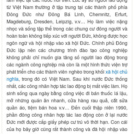
từ Việt Nam thường ở tập trung tại các thành phố phía
Đông Đức như Đông Bá Linh, Chemnitz, Erfurt,
Magdeburg, Dresden, Leipzig, v.v… Họ làm việc nặng
nhọc và sống tập thể trong các chung cư đông người và
hoàn toàn không tiếp xúc với người Đức, không được học
ngôn ngữ và hội nhập vào xã hội Đức. Chính phủ Đông
Đức lập nên các chương trình đào tạo công nghiệp
không phải chỉ muốn gia tăng số người lao động trong
các ngành công nghiệp mà còn là một hình thức viện trợ
phát triển cho các thành viên nghèo trong khối
xã hội chủ
nghĩa
, trong đó có Việt Nam. Sau khi nước Đức thống
nhất, các công nhân hợp tác lao động bị mất việc làm. Họ
sinh sống qua ngày bằng công việc đi bán thuốc lá lậu,
mở những quán ăn nhanh, cửa hàng rau quả, cắt sửa
quần áo, tiệm bán hoa v.v… Đến cuối thập niên 1990,
phần đông công nhân hợp tác lao động còn ở lại nước
Đức mới được cấp giấy phép cư trú vô thời hạn. Con cái
của họ bây giờ cũng rất thành công và đã hội nhập vào