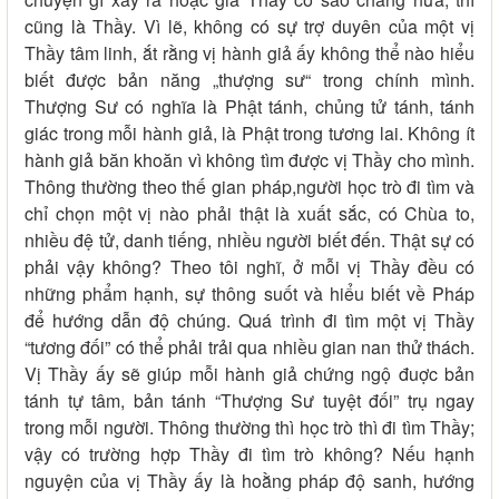
cũng là Thầy. Vì lẽ, không có sự trợ duyên của một vị
Thầy tâm linh, ắt rằng vị hành giả ấy không thể nào hiểu
biết được bản năng „thượng sư“ trong chính mình.
Thượng Sư có nghĩa là Phật tánh, chủng tử tánh, tánh
giác trong mỗi hành giả, là Phật trong tương lai. Không ít
hành giả băn khoăn vì không tìm được vị Thầy cho mình.
Thông thường theo thế gian pháp,người học trò đi tìm và
chỉ chọn một vị nào phải thật là xuất sắc, có Chùa to,
nhiều đệ tử, danh tiếng, nhiều người biết đến. Thật sự có
phải vậy không? Theo tôi nghĩ, ở mỗi vị Thầy đều có
những phẩm hạnh, sự thông suốt và hiểu biết về Pháp
để hướng dẫn độ chúng. Quá trình đi tìm một vị Thầy
“tương đối” có thể phải trải qua nhiều gian nan thử thách.
Vị Thầy ấy sẽ giúp mỗi hành giả chứng ngộ đuợc bản
tánh tự tâm, bản tánh “Thượng Sư tuyệt đối” trụ ngay
trong mỗi người. Thông thường thì học trò thì đi tìm Thầy;
vậy có trường hợp Thầy đi tìm trò không? Nếu hạnh
nguyện của vị Thầy ấy là hoằng pháp độ sanh, hướng