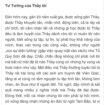
Tư Tưởng của Thầy tôi
Đến hôm nay, gần 20 năm xuất gia, đuợc sống gần Thầy,
được Thầy khuyến tấn, nhắc nhở, động viên, cả la rầy và
chỉ trích, tôi cảm nhận tất cả những gì học được từ Thầy
đều là tâm huyết của Thầy dành cho tôi vì muốn tôi nên
người, biết sống tự lập, tự tin, tự phát huy khả năng của
mình, tháo vác trong các công việc, không như người
„xúc sự diện tường“ (gặp việc quay mặt vào vách) như Tổ
Quy Sơn đã dạy. Chắc chắn rằng không chỉ phải nơi tôi
mà bất cứ một đệ tử nào Thầy cũng có những hy vọng và
hoài niệm như vậy. Một điều mà Thầy thường tuyên bố là
Thầy rất hài lòng với các anh em huynh đệ Viên Giác,
rằng ai ai cũng có tâm nguyện tu tập tinh tấn, không bon
chen, ăn thua như ở ngoài đời. Tôi nghĩ, đây chính là kết
quả mang nhiều ý nghĩa nhất mà Thầy đã đạt được.
Đồng thời, mỗi cá nhân chúng tôi nên phải tự hỏi mình,
có xứng đáng nhận những ân đức từ ngôi Tam Bảo, từ vị