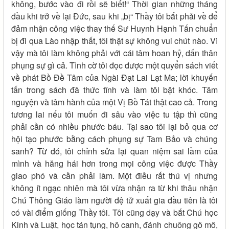
không, bước vào đi rồi sẽ biết!“ Thời gian những tháng
đầu khi trở về lại Đức, sau khi „bị“ Thầy tôi bắt phải về để
đảm nhận công việc thay thế Sư Huynh Hạnh Tấn chuẩn
bị đi qua Lào nhập thất, tôi thật sự không vui chút nào. Vì
vậy mà tôi làm không phải với cái tâm hoan hỷ, dấn thân
phụng sự gì cả. Tình cờ tôi đọc được một quyển sách viết
về phát Bồ Đề Tâm của Ngài Đạt Lai Lạt Ma; lời khuyến
tấn trong sách đã thức tĩnh và làm tôi bật khóc. Tâm
nguyện và tâm hành của một Vị Bồ Tát thật cao cả. Trong
tương lai nếu tôi muốn đi sâu vào việc tu tập thì cũng
phải cần có nhiều phước báu. Tại sao tôi lại bỏ qua cơ
hội tạo phước bằng cách phụng sự Tam Bảo và chúng
sanh? Từ đó, tôi chỉnh sửa lại quan niệm sai lầm của
mình và hăng hái hơn trong mọi công việc được Thầy
giao phó và cần phải làm. Một điều rất thú vị nhưng
không ít ngạc nhiên mà tôi vừa nhận ra từ khi thâu nhận
Chú Thông Giáo làm người đệ tử xuất gia đầu tiên là tôi
có vài điểm giống Thầy tôi. Tôi cũng dạy và bắt Chú học
Kinh và Luật, học tán tụng, hô canh, đánh chuông gõ mõ,