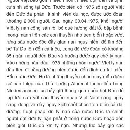
cư sinh sống tại Đức. Trước biến cố 1975 số người Việt
đến Đức đa phần là sinh viên du học, được ước đoán
khoảng 2.000 người. Sau ngày 30.04.1975, khối người
Việt tỵ nạn cộng sản rời bỏ quê hương đất tổ, bập bềnh
mong manh trên các con thuyền nhỏ trên biển hoặc vượt
rừng sâu nước độc đầy gian nan nguy hiểm để tìm đến
bờ Tự Do lên đến cả triệu, trong đó ước đoán có khoảng
35 ngàn người đến Đức và hưởng được quy chế tỵ nạn.
Vào những năm đầu 1978 những nhóm người Việt tỵ nạn
đầu tiên đi bằng đường biển được đến định cư tại miền
Bắc nước Đức. Họ là những thuyền nhân may mắn được
sự can thiệp của Thủ Tướng Albrecht thuộc tiểu bang
Niedersachsen lúc bấy giờ thông qua quốc hội Đức để
lập tức cứu vớt các thuyền nhân Việt Nam càng ngày
càng đông và đầy nguy kịch chết chóc trên biển cả đại
dương. Luật pháp xin tỵ nạn của nước Đức là chính
người đặt đơn tỵ nạn phải ở trong nước Đức hoặc đến
biên giới Đức để xin tỵ nạn. Nhưng lúc bấy giờ các