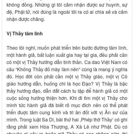
không đồng. Những gì tôi cảm nhận được sư huynh, sự
đệ, Phật tử, nói đúng là ngoài tôi ra có ai chia sẻ và cảm
nhận được chăng.
Vị Thầy tâm linh
Theo tôi nghĩ, muốn phát triển trên bước đường tâm linh,
một hành giả, bất luận xuất gia hay tại gia, đều phải cần
có một vị Thầy hướng dẫn tinh thần. Ca dao Việt Nam có
câu “Không Thầy đố mày làm nên” cũng là mang ý nghĩa
đó. Học đời còn phải cần một vị Thầy giáo, một vị Cô
giáo hướng dẫn, huống chi là học Đạo? Vị Thầy là bậc
thầy hướng đạo, dẫn dắt cách tu tập để hành giả có một
cuộc sống hướng thiện hơn. Khi đi tìm một vị Thầy cho
mình tức hành giả đã biết rỏ mục đích nên có thể phát
triển đuợc tâm cung kính và tri ân đối với vị Ân sư của
mình. Trong luật Sa Di, bài thứ hai ‚Phép thờ Thầy‘ có ghi
rằng phải xem Hòa Thượng, A Xà Lê như Phật. Dù có
chuyện gì xảy ra hoặc giả Thầy có sao chăng nữa, thì