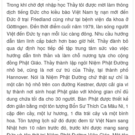
Trong khi chờ đợi nhập học Thầy tôi được mời làm thông
dịch tiếng Đức cho kiều bào Việt Nam tỵ nạn mới đến
Đức ở trại Friedland cũng như tại bệnh viện đa khoa ở
Göttingen. Đến thời điểm cuối năm 1979, làn sóng người
Việt đến Đức tỵ nạn mỗi lúc càng đông. Nhu cầu hướng
dẫn tâm linh cấp bách hơn bao giờ hết. Thầy đành bỏ
qua dự định học tiếp để tập trung tâm sức vào việc
hướng dẫn tinh thần và làm chỗ nương tựa cho cộng
đồng Phật Giáo. Thầy thành lập ngôi Niệm Phật Đường
nhỏ bé, cũng là nơi cư trú của Thầy, tại thành phố
Hannover. Nói là Niệm Phật Đường chứ thật sự chỉ là
một căn hộ nhỏ trên con đường Kestner, được cải gia vi
tự thành nơi sinh hoạt Phật giáo với không gian chỉ đủ
dung chứa tối đa cho 30 người. Bàn Phật được thiết kế
đơn giản bằng một tôn tượng Bổn Sư Thích Ca Mâu Ni, 1
cặp đèn cầy, một lư hương, 1 đĩa trái cây và một bình
hoa. Tôn tượng lịch sử đó được đem từ Việt Nam sang
Nhật hơn 10 năm trước đó, trước khi được mang sang
Đức và tôn thờ tại Niệm Phật Đường Viên Giác. Một tôn