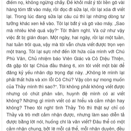
điểm nọ, không ngừng chảy. Để khỏi mất ý tôi liền gõ vài
hàng tóm tắt vào máy, rồi đọc đi sửa lại, rồi lại xóa đi viết
lại. Trong lúc đang sửa lại câu cú thì lại những dòng tư
tưởng khác xen kẻ vào. Tôi lại bắt ý và gõ vào máy. „Sao
mà nhiêu khê quá vậy?“ Tôi thầm nghĩ. Và cứ như vậy
việc ắt bị gián đoạn. Một ngày, hai ngày, rồi lại một tuần,
hai tuần trôi qua, vậy mà tôi vẫn chưa viết được trọn vẹn
một trang. Tôi lại sực nhớ đến lời hứa của mình với Chú
Phù Vân, Chủ nhiệm báo Viên Giác và Cô Diệu Thiện,
đã gặp tôi tại Chùa đầu tháng 6, xin tôi viết một bài để
đăng kỷ yếu nhân dịp trọng đại này. „Không lẽ mình lại
phải thất hứa và xin lỗi Cô Chú? Vậy còn sự mong muốn
của Thầy mình thì sao?“. Tôi không phải không viết được
nhưng có chút phân vân, huynh đệ mình có ai viết
không? Những gì mình viết có ai hiểu và cảm nhận hay
không? Theo tôi nghĩ tình Thầy Trò thì thật sự chỉ có
Thầy và trò mới cảm nhận được, nhưng làm sao diễn tả
được bằng lời nói, huống chi là văn viết? Đâu thể có một
cảm nhận chung, bởi lẽ mỗi cá thể, mỗi nhân duyên, đều