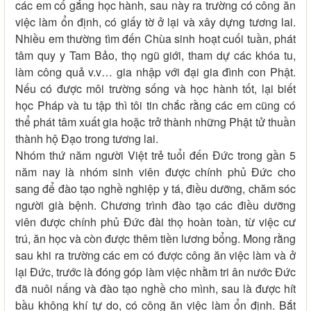
các em cố gắng học hành, sau này ra trường có công ăn
việc làm ổn định, có giấy tờ ở lại và xây dựng tương lai.
Nhiều em thường tìm đến Chùa sinh hoạt cuối tuần, phát
tâm quy y Tam Bảo, thọ ngũ giới, tham dự các khóa tu,
làm công quả v.v… gia nhập với đại gia đình con Phật.
Nếu có được môi trường sống và học hành tốt, lại biết
học Pháp và tu tập thì tôi tin chắc rằng các em cũng có
thể phát tâm xuất gia hoặc trở thành những Phật tử thuần
thành hộ Đạo trong tương lai.
Nhóm thứ năm người Việt trẻ tuổi đến Đức trong gần 5
năm nay là nhóm sinh viên được chính phủ Đức cho
sang để đào tạo nghề nghiệp y tá, điều dưỡng, chăm sóc
người già bệnh. Chương trình đào tạo các điều dưỡng
viên được chính phủ Đức đài thọ hoàn toàn, từ việc cư
trú, ăn học và còn được thêm tiền lương bổng. Mong rằng
sau khi ra trường các em có được công ăn việc làm và ở
lại Đức, trước là đóng góp làm việc nhằm tri ân nước Đức
đã nuôi nấng và đào tạo nghề cho mình, sau là được hít
bầu không khí tự do, có công ăn việc làm ổn định. Bắt