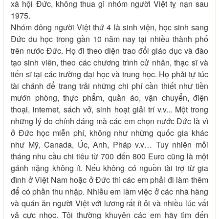
xã hội Đức, không thua gì nhóm người Việt tỵ nạn sau
1975.
Nhóm đông người Việt thứ 4 là sinh viện, học sinh sang
Đức du học trong gần 10 năm nay tại nhiều thành phố
trên nước Đức. Họ đi theo diện trao đổi giáo dục và đào
tạo sinh viên, theo các chương trình cử nhân, thạc sĩ và
tiến sĩ tại các trường đại học và trung học. Họ phải tự túc
tài chánh để trang trải những chi phí cần thiết như tiền
mướn phòng, thực phẩm, quần áo, vận chuyển, điện
thoại, internet, sách vở, sinh hoạt giải trí v.v... Một trong
những lý do chính đáng mà các em chọn nước Đức là vì
ở Đức học miễn phí, không như những quốc gia khác
như Mỹ, Canada, Úc, Anh, Pháp v.v… Tuy nhiên mỗi
tháng nhu cầu chi tiêu từ 700 đến 800 Euro cũng là một
gánh nặng không ít. Nếu không có nguồn tài trợ từ gia
đình ở Việt Nam hoặc ở Đức thì các em phải đi làm thêm
để có phần thu nhập. Nhiều em làm việc ở các nhà hàng
và quán ăn người Việt với lương rất ít ỏi và nhiều lúc vất
vả cực nhọc. Tôi thường khuyên các em hãy tìm đến