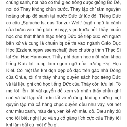
chúng sanh, nơi nào có thể gieo trồng được giống Bồ Đề,
nơi đó Thầy không chùn bước. Thầy lập chí tâm nguyện
hoằng pháp độ sanh tại nước Đức từ lúc đó. Tiếng Đức
có câu „Sprache ist das Tor zur Welt“ (ngôn ngữ là cánh
cửa bước vào thế giới). Vì vậy, việc trước hết Thầy muốn
học cho thật thành thạo tiếng Đức để tiếp xúc với người
bản xứ và cũng là chuẩn bị để thi vào ngành Giáo Dục
Học (Erziehungswissenschaft) theo chương trình Thạc Sĩ
tại Đại Học Hannover. Thầy ghi danh học một năm khóa
tiếng Đức tại trung tâm ngôn ngữ của trường Đại Học
Kiel. Có một lần khi dọn dẹp đồ đạc trên gác nhà Đông
của Chùa, tôi tìm thấy những quyển sách học tiếng Đức
và tài liệu ghi chú học tiếng Đức của Thầy còn lưu lại. Tò
mò tôi liền lật vài quyển để xem và nhận thấy phần ghi
chú và bài tập rất tươm tất và rỏ ràng, không những một
quyển tập mà cả hàng chục quyển đều như vậy, với nét
chữ màu xanh, màu đen, xen kẻ với màu đỏ. Điều này đủ
cho tôi biết nghị lực và sự cố gắng tích cực của Thầy tôi
khi làm bất cứ một điều gì.