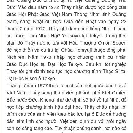
Đức. Vào đầu năm 1972 Thầy nhận được học bổng của
Giáo Hội Phật Giáo Việt Nam Thống Nhất, tỉnh Quảng
Nam, sang Nhật du học. Qua đến Nhật vào ngày 22
tháng 2 năm 1972, Thầy ghi danh học tiếng Nhật 1 năm
tại Trung Tâm Nhật Ngữ Yottsuya tại Tokyo. Trong thời
gian đó Thầy nương tựa với Hòa Thượng Omori Sogen
để học thiền và cư trú tại Chùa Honryuji thuộc tông phái
Nichiren. Năm 1973 nhập học chương trình cử nhân
Giáo Dục Học tại Đại Học Teikyo. Sau khi tốt nghiệp
Thầy tôi ghi danh tiếp tục học chương trình Thạc Sĩ tại
Đại Học Risso ở Tokyo.
Tháng tư năm 1977 theo lời mời của một người bạn học ở
Việt Nam, Thầy sang thăm viếng thành phố Kiel ở miền
Bắc nước Đức. Không như dự định sẽ trở về lại Nhật để
học tiếp chương trình hậu đại học, Thầy chấp nhận lời
thỉnh cầu của sinh viên kiều bào lưu lại ở Đức để hướng
dẫn tâm linh cho người Việt đến định cư với mỗi ngày
con số càng tăng cao. Tùy thuận chúng sanh, nơi nào có