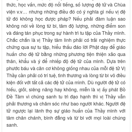
thức, học vấn, mức độ nổi tiếng, số lượng đệ tử và Chùa
viện v.v… nhưng những điều đó có ý nghĩa gì nếu vị đệ
tử đó không học được pháp? Nếu phải đàm luận sao
không nói về lòng từ bi, tâm độ lượng, những điểm son
và đáng tán phục trong sự hành trì tu tập của Thầy mình.
Chắc chắn là vị Thầy tâm linh phải có trải nghiệm thực
chứng qua sự tu tập, hiểu thấu đáo lời Phật dạy để giáo
huấn cho đệ tử bằng những phương tiện thiện xảo qua
thân, khẩu và ý để nhiếp độ đệ tử của mình. Dựa trên
phước báu và căn cơ không giống nhau của mỗi đệ tử Vị
Thầy cần phải có trí tuệ, tình thương và lòng từ bi vô điều
kiện đối với tất cả các đệ tử của mình. Dù người đệ tử có
hiếu, giỏi, siêng năng hay không, miễn là vị ấy phát Bồ
Đề Tâm vì chúng sanh tu trì đạo hạnh thì vị Thầy vẫn
phải thương và chăm sóc như bao người khác. Người đệ
tử ngược lại lãnh thọ sự giáo huấn của Thầy mình với
tâm chân chánh, bình đẳng và từ bi với mọi loài chúng
sanh.