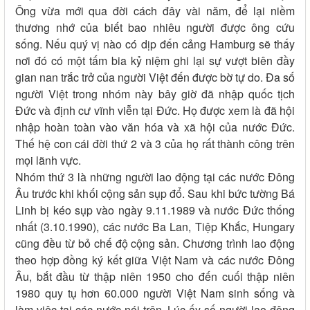
Ông vừa mới qua đời cách đây vài năm, để lại niềm
thương nhớ của biết bao nhiêu người được ông cứu
sống. Nếu quý vị nào có dịp đến cảng Hamburg sẽ thấy
nơi đó có một tấm bia kỷ niệm ghi lại sự vượt biên đầy
gian nan trắc trở của người Việt đến được bờ tự do. Đa số
người Việt trong nhóm này bây giờ đã nhập quốc tịch
Đức và định cư vĩnh viễn tại Đức. Họ được xem là đã hội
nhập hoàn toàn vào văn hóa và xã hội của nước Đức.
Thế hệ con cái đời thứ 2 và 3 của họ rất thành công trên
mọi lãnh vực.
Nhóm thứ 3 là những người lao động tại các nước Đông
Âu trước khi khối cộng sản sụp đổ. Sau khi bức tường Bá
Linh bị kéo sụp vào ngày 9.11.1989 và nước Đức thống
nhất (3.10.1990), các nước Ba Lan, Tiệp Khắc, Hungary
cũng đều từ bỏ chế độ cộng sản. Chương trình lao động
theo hợp đồng ký kết giữa Việt Nam và các nước Đông
Âu, bắt đầu từ thập niên 1950 cho đến cuối thập niên
1980 quy tụ hơn 60.000 người Việt Nam sinh sống và
làm việc tại các nước nói trên. Lúc ấy số người lao động