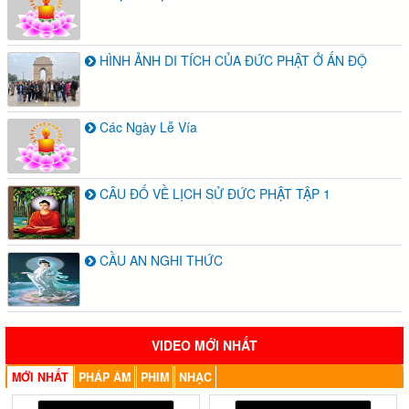
HÌNH ẢNH DI TÍCH CỦA ĐỨC PHẬT Ở ẤN ĐỘ
Các Ngày Lễ Vía
CÂU ĐỐ VỀ LỊCH SỬ ĐỨC PHẬT TẬP 1
CẦU AN NGHI THỨC
VIDEO MỚI NHẤT
MỚI NHẤT
PHÁP ÂM
PHIM
NHẠC