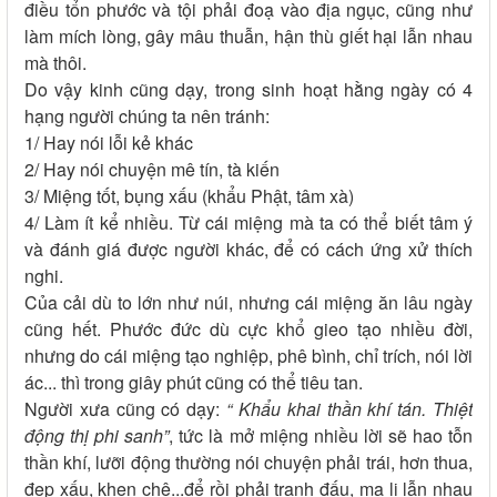
điều tổn phước và tội phải đoạ vào địa ngục, cũng như
làm mích lòng, gây mâu thuẫn, hận thù giết hại lẫn nhau
mà thôi.
Do vậy kinh cũng dạy, trong sinh hoạt hằng ngày có 4
hạng người chúng ta nên tránh:
1/ Hay nói lỗi kẻ khác
2/ Hay nói chuyện mê tín, tà kiến
3/ Miệng tốt, bụng xấu (khẩu Phật, tâm xà)
4/ Làm ít kể nhiều. Từ cái miệng mà ta có thể biết tâm ý
và đánh giá được người khác, để có cách ứng xử thích
nghi.
Của cải dù to lớn như núi, nhưng cái miệng ăn lâu ngày
cũng hết. Phước đức dù cực khổ gieo tạo nhiều đời,
nhưng do cái miệng tạo nghiệp, phê bình, chỉ trích, nói lời
ác... thì trong giây phút cũng có thể tiêu tan.
Người xưa cũng có dạy:
“ Khẩu khai thần khí tán. Thiệt
động thị phi sanh”
, tức là mở miệng nhiều lời sẽ hao tỗn
thần khí, lưỡi động thường nói chuyện phải trái, hơn thua,
đẹp xấu, khen chê...để rồi phải tranh đấu, mạ lị lẫn nhau