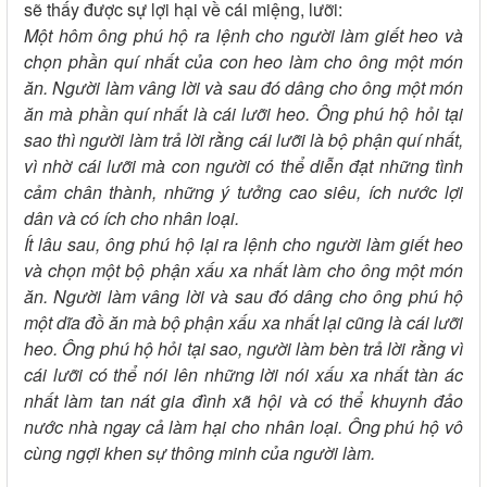
sẽ thấy được sự lợi hại về cái miệng, lưỡi:
Một hôm ông phú hộ ra lệnh cho người làm giết heo và
chọn phần quí nhất của con heo làm cho ông một món
ăn. Người làm vâng lời và sau đó dâng cho ông một món
ăn mà phần quí nhất là cái lưỡi heo. Ông phú hộ hỏi tại
sao thì người làm trả lời rằng cái lưỡi là bộ phận quí nhất,
vì nhờ cái lưỡi mà con người có thể diễn đạt những tình
cảm chân thành, những ý tưởng cao siêu, ích nước lợi
dân và có ích cho nhân loại.
Ít lâu sau, ông phú hộ lại ra lệnh cho người làm giết heo
và chọn một bộ phận xấu xa nhất làm cho ông một món
ăn. Người làm vâng lời và sau đó dâng cho ông phú hộ
một dĩa đồ ăn mà bộ phận xấu xa nhất lại cũng là cái lưỡi
heo. Ông phú hộ hỏi tại sao, người làm bèn trả lời rằng vì
cái lưỡi có thể nói lên những lời nói xấu xa nhất tàn ác
nhất làm tan nát gia đình xã hội và có thể khuynh đảo
nước nhà ngay cả làm hại cho nhân loại. Ông phú hộ vô
cùng ngợi khen sự thông minh của người làm.