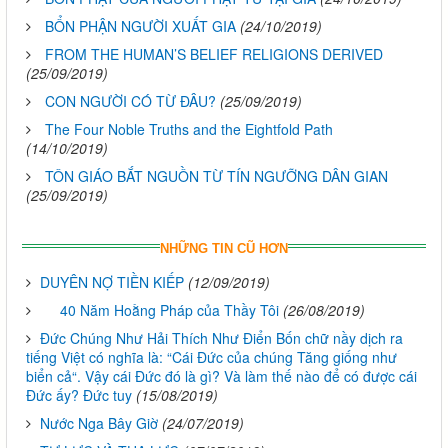
BỔN PHẬN NGƯỜI XUẤT GIA
(24/10/2019)
FROM THE HUMAN’S BELIEF RELIGIONS DERIVED
(25/09/2019)
CON NGƯỜI CÓ TỪ ĐÂU?
(25/09/2019)
The Four Noble Truths and the Eightfold Path
(14/10/2019)
TÔN GIÁO BẮT NGUỒN TỪ TÍN NGƯỠNG DÂN GIAN
(25/09/2019)
NHỮNG TIN CŨ HƠN
DUYÊN NỢ TIỀN KIẾP
(12/09/2019)
40 Năm Hoằng Pháp của Thầy Tôi
(26/08/2019)
Đức Chúng Như Hải Thích Như Điển Bốn chữ nầy dịch ra
tiếng Việt có nghĩa là: “Cái Đức của chúng Tăng giống như
biển cả“. Vậy cái Đức đó là gì? Và làm thế nào để có được cái
Đức ấy? Đức tuy
(15/08/2019)
Nước Nga Bây Giờ
(24/07/2019)