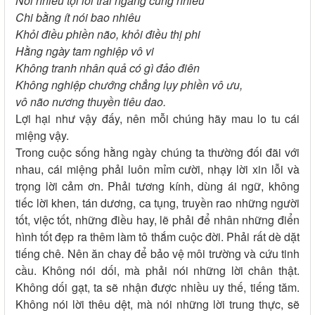
Nói nhiều tội lỗi trái ngang cũng nhiều
Chi bằng ít nói bao nhiêu
Khỏi điều phiền não, khỏi điều thị phi
Hằng ngày tam nghiệp vô vi
Không tranh nhân quả có gì đảo điên
Không nghiệp chướng chẳng lụy phiền vô ưu,
vô não nương thuyền tiêu dao.
Lợi hại như vậy đấy, nên mỗi chúng hãy mau lo tu cái
miệng vậy.
Trong cuộc sống hằng ngày chúng ta thường đối đãi với
nhau, cái miệng phải luôn mỉm cười, nhạy lời xin lỗi và
trọng lời cảm ơn. Phải tương kính, dùng ái ngữ, không
tiếc lời khen, tán dương, ca tụng, truyền rao những người
tốt, việc tốt, những điều hay, lẽ phải để nhân những điển
hình tốt đẹp ra thêm làm tô thắm cuộc đời. Phải rất dè dặt
tiếng chê. Nên ăn chay để bảo vệ môi trường và cứu tinh
cầu. Không nói dối, mà phải nói những lời chân thật.
Không dối gạt, ta sẽ nhận được nhiều uy thế, tiếng tăm.
Không nói lời thêu dệt, mà nói những lời trung thực, sẽ