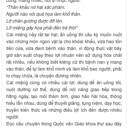
công, mắng nhiếc, nói sỉ nhục người:
“Thần khẩu nó hại xác phàm,
Người nào nói quá họa làm khổ thân.
Lỡ chân gượng được đỡ lên.
Lỡ miệng gây họa phải đền trả thôi"
Cái miệng nầy rất tai hại, ăn uống thì cầu kỳ muốn nuốt
vào những món ngon vật lạ cho khóai khẩu, vừa hao tốn
tiền của, vừa đem bệnh vào thân, vì động thực vật bây
giờ sản xuất chạy theo lợi nhuận nên sử dụng hóa chất
rất nhiều, nếu không biết kiêng cữ thì bệnh nan y mang
vào thân, để tự làm khổ mình và làm khổ bao người, phải
lo chạy chữa, là chuyện đương nhiên.
Cái miệng cũng có nhiều cái lợi: dùng để ăn uống tốt,
nuôi dưỡng cơ thể, dùng để nói năng giao tiếp trong
hằng ngày, tạo mối thâm tình, giao hảo hài hòa, thông
hiểu lẫn nhau, dùng để thuyết giảng, tụng niệm, dạy học,
truyền kiến thức và những điều lợi ích đến được nhiều
người.
Đọc câu chuyện trong Quốc văn Giáo khoa thư sau đây