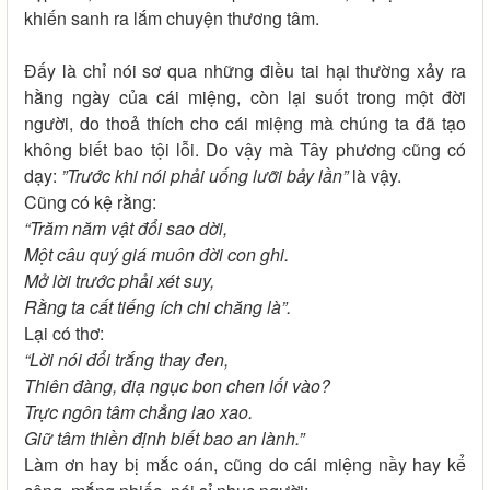
khiến sanh ra lắm chuyện thương tâm.
Đấy là chỉ nói sơ qua những điều tai hại thường xảy ra
hằng ngày của cái miệng, còn lại suốt trong một đời
người, do thoả thích cho cái miệng mà chúng ta đã tạo
không biết bao tội lỗi. Do vậy mà Tây phương cũng có
dạy:
”Trước khi nói phải uống lưỡi bảy lần”
là vậy.
Cũng có kệ rằng:
“Trăm năm vật đổi sao dời,
Một câu quý giá muôn đời con ghi.
Mở lời trước phải xét suy,
Rằng ta cất tiếng ích chi chăng là”.
Lại có thơ:
“Lời nói đổi trắng thay đen,
Thiên đàng, điạ ngục bon chen lối vào?
Trực ngôn tâm chẳng lao xao.
Giữ tâm thiền định biết bao an lành.”
Làm ơn hay bị mắc oán, cũng do cái miệng nầy hay kể