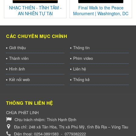
NHẠC THIỀN - TĨNH TÂM -
Final Walk to the Peace
AN NHIÊN TỰ TẠI
Monument | Washington, DC
CÁC CHUYÊN MỤC CHÍNH
Giới thiệu
Thông tin
Thành viên
Phim video
Hình ảnh
Liên hệ
Kết nối web
Thống kê
THÔNG TIN LIÊN HỆ
CHÙA PHẬT LINH
Chịu trách nhiệm:
Thích Hạnh Định
Địa chỉ:
248 xã Tân Hòa, Thị xã Phú Mỹ, tỉnh Bà Rịa – Vũng Tàu
Điện thoại:
0254-3891583
-
0779382222