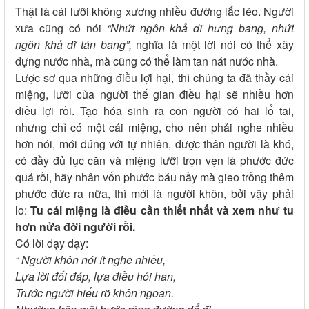
Thật là cái lưỡi không xương nhiều đường lắc léo. Người
xưa cũng có nói
“Nhứt ngôn khả dĩ hưng bang, nhứt
ngôn khả dĩ tán bang”,
nghĩa là một lời nói có thể xây
dựng nước nhà, mà cũng có thể làm tan nát nước nhà.
Lược sơ qua những điều lợi hại, thì chúng ta đã thầy cái
miệng, lưỡi của người thế gian điều hại sẽ nhiều hơn
điều lợi rồi. Tạo hóa sinh ra con người có hai lổ tai,
nhưng chỉ có một cái miệng, cho nên phải nghe nhiều
hơn nói, mới đúng với tự nhiên, được thân người là khó,
có đầy đủ lục căn và miệng lưỡi trọn vẹn là phước đức
quá rồi, hãy nhân vốn phước báu nầy mà gieo trồng thêm
phước đức ra nữa, thì mới là người khôn, bởi vậy phải
lo:
Tu cái miệng là điều cần thiết nhất và xem như tu
hơn nửa đời người rồi.
Có lời dạy dạy:
“ Người khôn nói ít nghe nhiều,
Lựa lời đối đáp, lựa điều hỏi han,
Trước người hiểu rõ khôn ngoan.