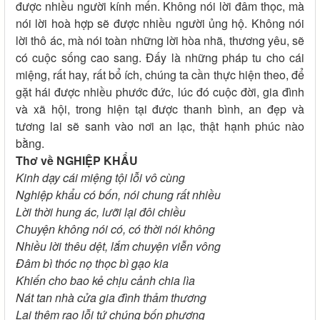
được nhiều người kính mến. Không nói lời đâm thọc, mà
nói lời hoà hợp sẽ được nhiều người ủng hộ. Không nói
lời thô ác, mà nói toàn những lời hòa nhã, thương yêu, sẽ
có cuộc sống cao sang. Đấy là những pháp tu cho cái
miệng, rất hay, rất bổ ích, chúng ta cần thực hiện theo, để
gặt hái được nhiều phước đức, lúc đó cuộc đời, gia đình
và xã hội, trong hiện tại được thanh bình, an đẹp và
tương lai sẽ sanh vào nơi an lạc, thật hạnh phúc nào
bằng.
Thơ về NGHIỆP KHẨU
Kinh dạy cái miệng tội lỗi vô cùng
Nghiệp khẩu có bốn, nói chung rất nhiều
Lời thời hung ác, lưỡi lại đôi chiều
Chuyện không nói có, có thời nói không
Nhiều lời thêu dệt, lắm chuyện viễn vông
Đâm bì thóc nọ thọc bì gạo kia
Khiến cho bao kẻ chịu cảnh chia lìa
Nát tan nhà cửa gia đình thảm thương
Lại thêm rao lỗi tứ chúng bốn phương