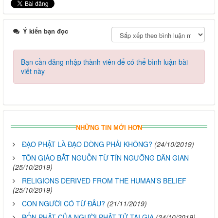
Ý kiến bạn đọc
Bạn cần đăng nhập thành viên để có thể bình luận bài
viết này
NHỮNG TIN MỚI HƠN
ĐẠO PHẬT LÀ ĐẠO DÒNG PHẢI KHÔNG?
(24/10/2019)
TÔN GIÁO BẮT NGUỒN TỪ TÍN NGƯỠNG DÂN GIAN
(25/10/2019)
RELIGIONS DERIVED FROM THE HUMAN’S BELIEF
(25/10/2019)
CON NGƯỜI CÓ TỪ ĐÂU?
(21/11/2019)
BỔN PHẬT CỦA NGƯỜI PHẬT TỬ TẠI GIA
(24/10/2019)