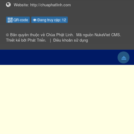
Website:
http://chuaphatlinh.com
QR-code
Đang truy cập: 12
© Bản quyền thuộc về
Chùa Phật Linh
.
Mã nguồn
NukeViet CMS
.
Thiết kế bởi
Phát Triển
.
|
Điều khoản sử dụng