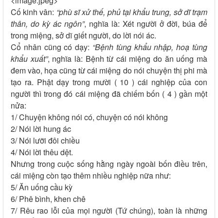
<image.jpeg>
Cố kinh vân:
“phù sĩ xử thế, phủ tại khẩu trung, sở dĩ trạm
thân, do kỳ ác ngôn”
, nghĩa là: Xét người ở đời, búa để
trong miệng, sở dĩ giết người, do lời nói ác.
Cổ nhân cũng có dạy:
“Bệnh tùng khẩu nhập, hoạ tùng
khẩu xuất”
, nghĩa là: Bệnh từ cái miệng do ăn uống mà
đem vào, họa cũng từ cái miệng do nói chuyện thị phi mà
tạo ra. Phật dạy trong mười ( 10 ) cái nghiệp của con
người thì trong đó cái miệng đã chiếm bốn ( 4 ) gần một
nửa:
1/ Chuyện không nói có, chuyện có nói không
2/ Nói lời hung ác
3/ Nói lưỡi đôi chiều
4/ Nói lời thêu dệt.
Nhưng trong cuộc sống hằng ngày ngoài bốn điều trên,
cái miệng còn tạo thêm nhiều nghiệp nữa như:
5/ Ăn uống cầu kỳ
6/ Phê bình, khen chê
7/ Rêu rao lỗi của mọi người (Tứ chúng), toàn là những