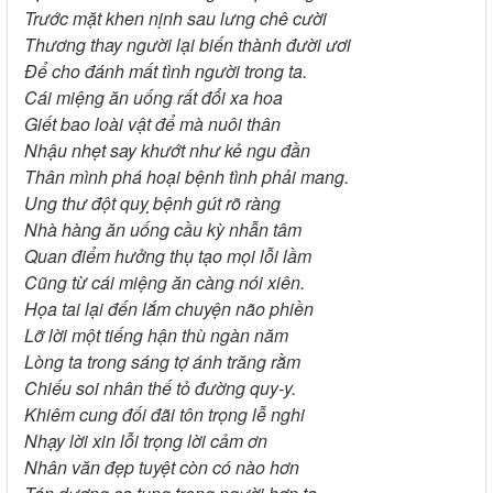
Trước mặt khen nịnh sau lưng chê cười
Thương thay người lại biến thành đười ươi
Để cho đánh mất tình người trong ta.
Cái miệng ăn uống rất đổi xa hoa
Giết bao loài vật để mà nuôi thân
Nhậu nhẹt say khướt như kẻ ngu đần
Thân mình phá hoại bệnh tình phải mang.
Ung thư đột quỵ bệnh gút rõ ràng
Nhà hàng ăn uống cầu kỳ nhẫn tâm
Quan điểm hưởng thụ tạo mọi lỗi lầm
Cũng từ cái miệng ăn càng nói xiên.
Họa tai lại đến lắm chuyện não phiền
Lỡ lời một tiếng hận thù ngàn năm
Lòng ta trong sáng tợ ánh trăng rằm
Chiếu soi nhân thế tỏ đường quy-y.
Khiêm cung đối đãi tôn trọng lễ nghi
Nhạy lời xin lỗi trọng lời cảm ơn
Nhân văn đẹp tuyệt còn có nào hơn