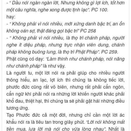
- “ Dầu nói ngàn ngàn lời, Nhưng không gì lợi ích, tốt hơn
một câu nghĩa, nghe xong được tịnh lạc”. PC 100.
hay:
- “ Không phải vì nói nhiều, mới xứng danh bậc trí, an ổn
không oán sợ, thật đáng gọi bậc trí” PC 258
- “ Không phải vì nói nhiều, là thọ trì chánh pháp, người
nghe ít diệu pháp, nhưng trực nhận viên dung, chánh
pháp không buông lung, là thọ trì Phật Pháp”. PC 259.
Phật cũng có dạy:
“Làm thinh như chánh pháp, nói năng
như chánh pháp”
là như vậy.
Là người tu, một lời nói ra phải giúp cho nhiều người
thông hiểu, an lạc, lợi ích thì chúng ta không tiếc lời,
phước đức cũng rất vô biên, nhưng rất phải cẩn ngôn,
cẩn ngữ khi phải nói ra những lời khiến người khác phải
khổ đau, thiệt hại, thì chúng ta sẽ phải gặt hái những điều
tương ứng.
Tạo Phước đức cả một đời, nhưng chỉ cần một lời ác
khẩu nói ra là tiêu tan trong giây phút.
“Lời nói không mất
tiền mua, lựa lời mà nói cho vừa lòng nhau”.
Nhất là