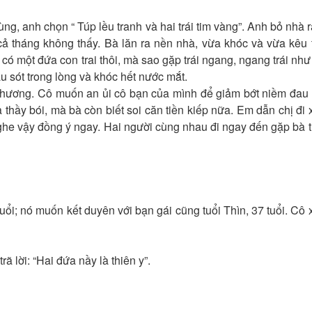
nh chọn “ Túp lều tranh và hai trái tim vàng”. Anh bỏ nhà r
cả tháng không thấy. Bà lăn ra nền nhà, vừa khóc và vừa kêu t
chỉ có một đứa con trai thôi, mà sao gặp trái ngang, ngang trái như
u sót trong lòng và khóc hết nước mắt.
ng. Cô muốn an ủi cô bạn của mình để giảm bớt niềm đau 
 thầy bói, mà bà còn biết soi căn tiền kiếp nữa. Em dẫn chị đi
nghe vậy đồng ý ngay. Hai người cùng nhau đi ngay đến gặp bà 
ổi; nó muốn kết duyên với bạn gái cũng tuổi Thìn, 37 tuổi. Cô
 lời: “Hai đứa nầy là thiên y”.