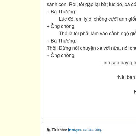
sanh con. Rồi, tôi gặp lại bà; lúc đó, bà c
+ Bà Thương:
Lúc đó, em ly dị chồng cưới anh giốn
+ Ông chồng:
Thế là tôi phải lâm vào cảnh ngộ giống
+ Bà Thương:
Thôi! Đừng nói chuyện xa vời nữa, nói ch
+ Ông chồng:
Tính sao bây giờ. Ha
“Nè! bạn
Từ khóa:
duyen no tien kiep