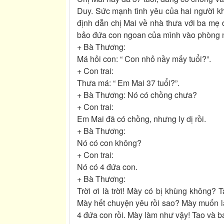
Duy. Sức mạnh tình yêu của hai người kh
định dẫn chị Mai về nhà thưa với ba mẹ 
bảo đứa con ngoan của mình vào phòng 
+ Bà Thương:
Má hỏi con: “ Con nhỏ nầy mấy tuổi?”.
+ Con trai:
Thưa má: “ Em Mai 37 tuổi?”.
+ Bà Thương: Nó có chồng chưa?
+ Con trai:
Em Mai đã có chồng, nhưng ly dị rồi.
+ Bà Thương:
Nó có con không?
+ Con trai:
Nó có 4 đứa con.
+ Bà Thương:
Trời ơi là trời! Mày có bị khùng không?
Mày hết chuyện yêu rồi sao? Mày muốn lấ
4 đứa con rồi. Mày làm như vậy! Tao và ba 