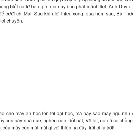
ông biết có từ bao giờ, mà nay bộc phát mãnh liệt. Anh Duy q
để cưới chị Mai. Sau khi giới thiệu xong, qua hôm sau, Bà Th
nói chuyện.
 Tao cho mày ăn học lên tới đại học, mà nay sao mày ngu như 
y con này nhà quê, nghèo nàn, dốt nát; Vã lại, nó đã có chồng
của mày còn mặt mũi gì với thiên hạ đây, trời ơi là trời!