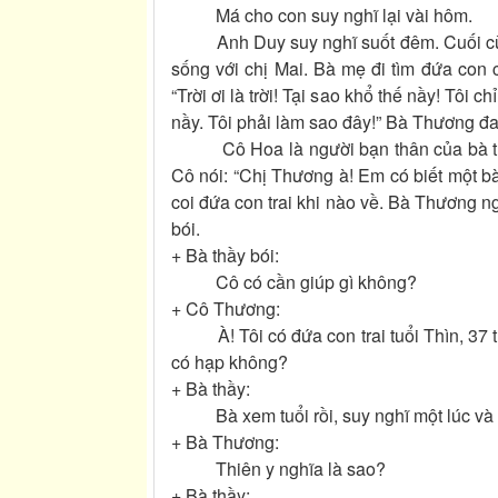
Má cho con suy nghĩ lại vài hôm.
Anh Duy suy nghĩ suốt đêm. Cuối cùng, a
sống với chị Mai. Bà mẹ đi tìm đứa con 
“Trời ơi là trời! Tại sao khổ thế nầy! Tôi 
nầy. Tôi phải làm sao đây!” Bà Thương đa
Cô Hoa là người bạn thân của bà thươ
Cô nói: “Chị Thương à! Em có biết một bà
coi đứa con trai khi nào về. Bà Thương 
bói.
+ Bà thầy bói:
Cô có cần giúp gì không?
+ Cô Thương:
À! Tôi có đứa con trai tuổi Thìn, 37 tu
có hạp không?
+ Bà thầy:
Bà xem tuổi rồi, suy nghĩ một lúc và trã
+ Bà Thương:
Thiên y nghĩa là sao?
+ Bà thầy: