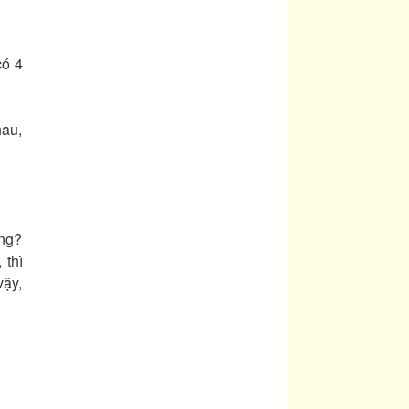
có 4
hau,
ông?
 thì
vậy,