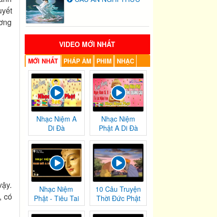
uyết
ương
VIDEO MỚI NHẤT
MỚI NHẤT
PHÁP ÂM
PHIM
NHẠC
Nhạc Niệm A
Nhạc Niệm
Di Đà
Phật A Di Đà
vậy.
Nhạc Niệm
10 Câu Truyện
, có
Phật - Tiêu Tai
Thời Đức Phật
Nghiệp
Tại Thế
Chướng