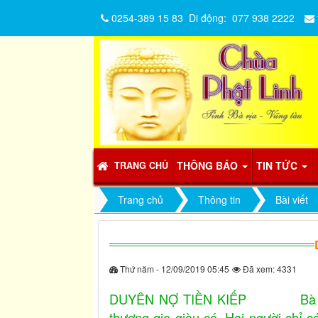
0254-389 15 83
Di động:
077 938 2222
THÔNG BÁO
TIN TỨC
TRANG CHỦ
Trang chủ
Thông tin
Bài viết
Thứ năm - 12/09/2019 05:45
Đã xem: 4331
DUYÊN NỢ TIỀN KIẾP Bà Trương
thương gia giàu có. Hai người chỉ c