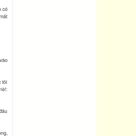
u có
 mất
 vào
 tôi
nè!:
 đâu
ồng,