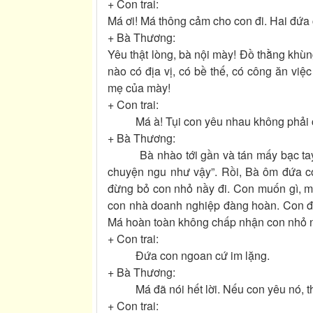
+ Con trai:
Má ơi! Má thông cảm cho con đi. Hai đứa 
+ Bà Thương:
Yêu thật lòng, bà nội mày! Đồ thằng khù
nào có địa vị, có bề thế, có công ăn việ
mẹ của mày!
+ Con trai:
Má à! Tụi con yêu nhau không phải chỉ k
+ Bà Thương:
Bà nhào tới gần và tán mấy bạc tay và
chuyện ngu như vậy”. Rồi, Bà ôm đứa c
đừng bỏ con nhỏ nầy đi. Con muốn gì, má
con nhà doanh nghiệp đàng hoàn. Con đừ
Má hoàn toàn không chấp nhận con nhỏ 
+ Con trai:
Đứa con ngoan cứ im lặng.
+ Bà Thương:
Má đã nói hết lời. Nếu con yêu nó, thì c
+ Con trai: