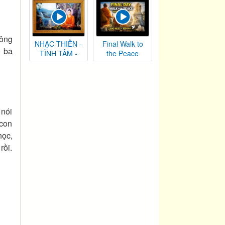
 ông
NHẠC THIỀN -
Final Walk to
o ba
TĨNH TÂM -
the Peace
AN NHIÊN TỰ
Monument |
TẠI
Washington,
DC
 nói
 con
học,
rồi.