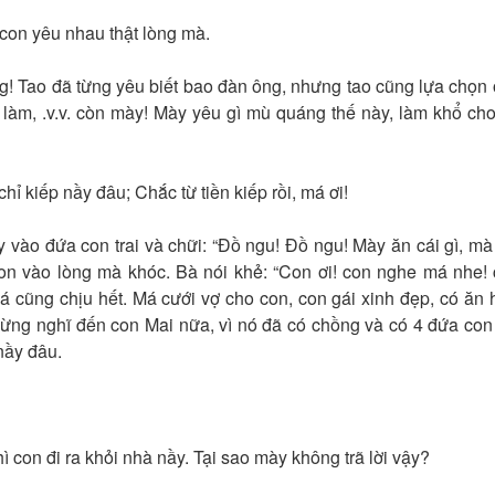
con yêu nhau thật lòng mà.
ng! Tao đã từng yêu biết bao đàn ông, nhưng tao cũng lựa chọn
c làm, .v.v. còn mày! Mày yêu gì mù quáng thế này, làm khổ ch
iếp nầy đâu; Chắc từ tiền kiếp rồi, má ơi!
o đứa con trai và chữi: “Đồ ngu! Đồ ngu! Mày ăn cái gì, mà
on vào lòng mà khóc. Bà nói khẻ: “Con ơi! con nghe má nhe!
 cũng chịu hết. Má cưới vợ cho con, con gái xinh đẹp, có ăn 
ng nghĩ đến con Mai nữa, vì nó đã có chồng và có 4 đứa con 
nầy đâu.
on đi ra khỏi nhà nầy. Tại sao mày không trã lời vậy?