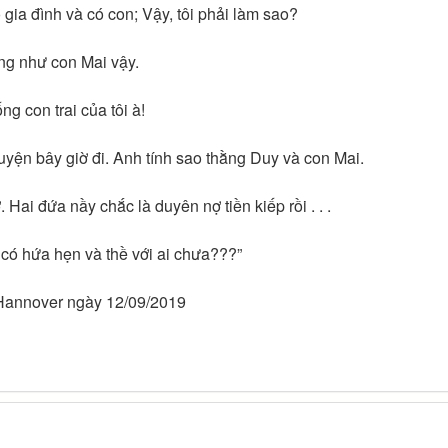
ó gia đình và có con; Vậy, tôi phải làm sao?
g như con Mai vậy.
 con trai của tôi à!
uyện bây giờ đi. Anh tính sao thằng Duy và con Mai.
i đứa nầy chắc là duyên nợ tiền kiếp rồi . . .
 có hứa hẹn và thề với ai chưa???”
Hannover ngày 12/09/2019