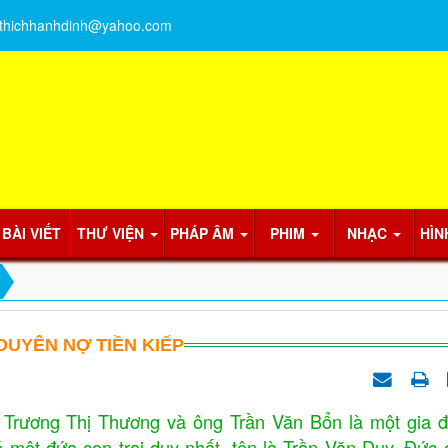
thichhanhdinh@yahoo.com
BÀI VIẾT
THƯ VIỆN
PHÁP ÂM
PHIM
NHẠC
HÌN
DUYÊN NỢ TIỀN KIẾP
 Thị Thương và ông Trần Văn Bổn là một gia đ
ó một đứa con trai duy nhất, tên là Trần Văn Duy. Đức 