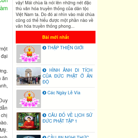
vậy! Mái chùa là nói lên những nét đặc
 làm
thù văn hóa truyền thống của dân tộc
Việt Nam ta. Do đó ai nhìn vào mái chùa
cũng có thể hiểu được một phần nào về
văn hóa truyền thống phong...
Bài mới nhất
THẬP THIỆN GIỚI
 một
 đại
HÌNH ẢNH DI TÍCH
ờng.
CỦA ĐỨC PHẬT Ở ẤN
m ăn
ĐỘ
anh,
Các Ngày Lễ Vía
 Duy
 dẫn
 chị
CÂU ĐỐ VỀ LỊCH SỬ
ĐỨC PHẬT TẬP 1
nào.
 Mỹ.
 anh
CẦU AN NGHI THỨC