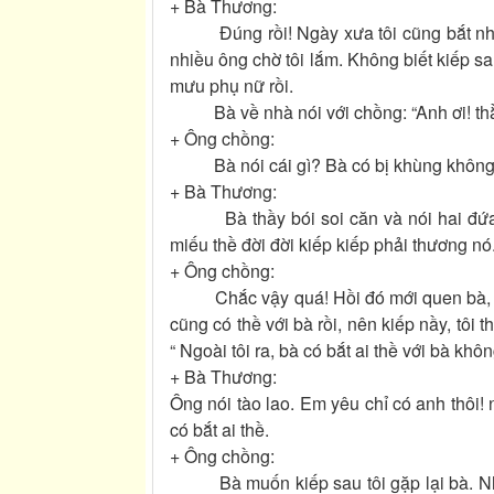
+ Bà Thương:
Đúng rồi! Ngày xưa tôi cũng bắt nhiều
nhiều ông chờ tôi lắm. Không biết kiếp sa
mưu phụ nữ rồi.
Bà về nhà nói với chồng: “Anh ơi! thằng
+ Ông chồng:
Bà nói cái gì? Bà có bị khùng khôn
+ Bà Thương:
Bà thầy bói soi căn và nói hai đứa yê
miếu thề đời đời kiếp kiếp phải thương 
+ Ông chồng:
Chắc vậy quá! Hồi đó mới quen bà, hôn đ
cũng có thề với bà rồi, nên kiếp nầy, tôi th
“ Ngoài tôi ra, bà có bắt ai thề với bà khôn
+ Bà Thương:
Ông nói tào lao. Em yêu chỉ có anh thôi
có bắt ai thề.
+ Ông chồng:
Bà muốn kiếp sau tôi gặp lại bà. Nhưn