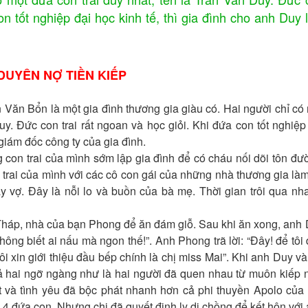
con tốt nghiệp đại học kinh tế, thì gia đình cho anh Duy
DUYÊN NỢ TIỀN KIẾP
Bổn là một gia đình thương gia giàu có. Hai người chỉ có
uy. Đức con trai rất ngoan và học giỏi. Khi đứa con tốt nghiệp
 giám đốc công ty của gia đình.
n trai của mình sớm lập gia đình để có cháu nối dõi tôn đư
trai của mình với các cô con gái của những nhà thương gia là
y vợ. Đây là nỗi lo và buồn của bà mẹ. Thời gian trôi qua nh
, nhà của bạn Phong để ăn đám giỗ. Sau khi ăn xong, anh
ông biết ai nấu mà ngon thế!”. Anh Phong trã lời: “Đây! để tôi
ôi xin giới thiệu đầu bếp chính là chị miss Mai”. Khi anh Duy và
 hai ngỡ ngàng như là hai người đã quen nhau từ muôn kiếp 
t và tình yêu đã bộc phát nhanh hơn cả phi thuyền Apolo của
 4 đứa con. Nhưng chị đã quyết định ly dị chồng để kết hôn với