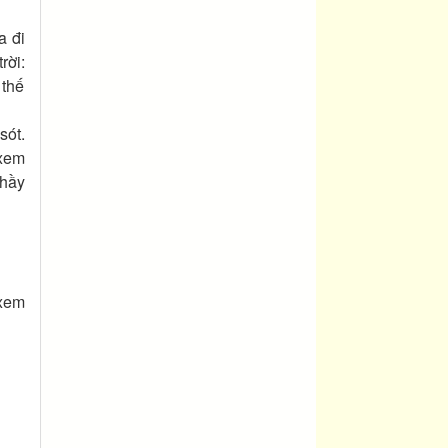
a đi
rời:
 thế
sót.
 xem
thầy
 xem