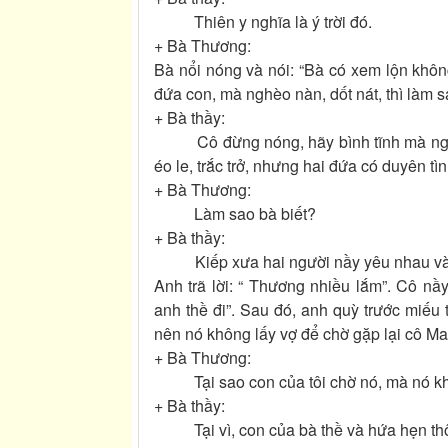
Thiên y nghĩa là ý trời đó.
+ Bà Thương:
Bà nổi nóng và nói: “Bà có xem lộn không
đứa con, mà nghèo nàn, dốt nát, thì làm sa
+ Bà thầy:
Cô đừng nóng, hãy bình tĩnh mà nghe t
éo le, trắc trở, nhưng hai đứa có duyên tìn
+ Bà Thương:
Làm sao bà biết?
+ Bà thầy:
Kiếp xưa hai người nầy yêu nhau và dẫ
Anh trã lời: “ Thương nhiều lắm”. Cô nầ
anh thề đi”. Sau đó, anh quỳ trước miếu t
nên nó không lấy vợ để chờ gặp lại cô Ma
+ Bà Thương:
Tại sao con của tôi chờ nó, mà nó khôn
+ Bà thầy:
Tại vì, con của bà thề và hứa hẹn thôi