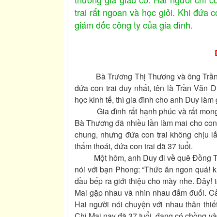
trai rất ngoan và học giỏi. Khi đứa 
giám đốc công ty của gia đình.
Bà Trương Thị Thương và ông Trần Văn 
đứa con trai duy nhất, tên là Trần Văn D
học kinh tế, thì gia đình cho anh Duy làm
Gia đình rất hạnh phúc và rất mong co
Bà Thương đã nhiều lần làm mai cho con 
chung, nhưng đứa con trai không chịu lấ
thấm thoát, đứa con trai đã 37 tuổi.
Một hôm, anh Duy đi về quê Đồng Tháp
nói với bạn Phong: “Thức ăn ngon quá! kh
đầu bếp ra giới thiệu cho mày nhe. Đây! t
Mai gặp nhau và nhìn nhau đấm đuối. Cả
Hai người nói chuyện với nhau thân thiế
Chị Mai nay đã 37 tuổi, đang có chồng và