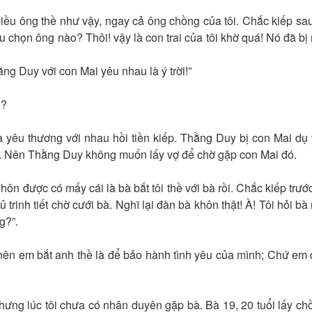
 ông thề như vậy, ngay cả ông chồng của tôi. Chắc kiếp sa
u chọn ông nào? Thôi! vậy là con trai của tôi khờ quá! Nó đã bị
 Duy với con Mai yêu nhau là ý trời!”
g?
u thương với nhau hồi tiền kiếp. Thằng Duy bị con Mai dụ
nó. Nên Thằng Duy không muốn lấy vợ để chờ gặp con Mai đó.
ược có mấy cái là bà bắt tôi thề với bà rồi. Chắc kiếp trước
ủ trinh tiết chờ cưới bà. Nghĩ lại đàn bà khôn thật! À! Tôi hỏi bà 
g?”.
! nên em bắt anh thề là để bảo hành tình yêu của mình; Chứ em
g lúc tôi chưa có nhân duyên gặp bà. Bà 19, 20 tuổi lấy ch