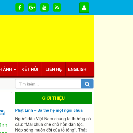
H ẢNH
KẾT NỐI
LIÊN HỆ
ENGLISH
GIỜI THIỆU
Phật Linh – Ba thế hệ một ngôi chùa
Người dân Việt Nam chúng ta thường có
ình
câu: “Mái chùa che chở hồn dân tộc,
Nếp sống muôn đời của tổ tông”. Thật
con