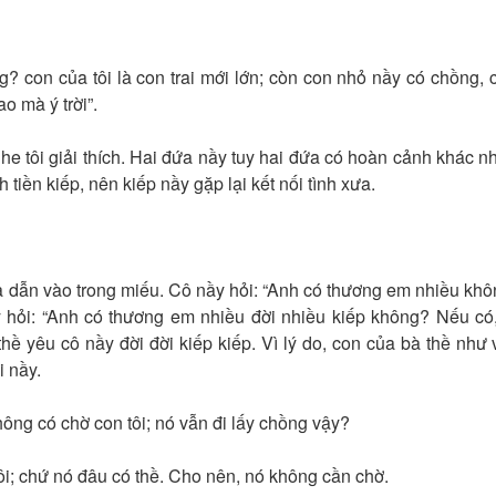
? con của tôi là con trai mới lớn; còn con nhỏ nầy có chồng, 
o mà ý trời”.
ôi giải thích. Hai đứa nầy tuy hai đứa có hoàn cảnh khác n
h tiền kiếp, nên kiếp nầy gặp lại kết nối tình xưa.
n vào trong miếu. Cô nầy hỏi: “Anh có thương em nhiều kh
y hỏi: “Anh có thương em nhiều đời nhiều kiếp không? Nếu có,
hề yêu cô nầy đời đời kiếp kiếp. Vì lý do, con của bà thề như 
i nầy.
g có chờ con tôi; nó vẫn đi lấy chồng vậy?
; chứ nó đâu có thề. Cho nên, nó không cần chờ.