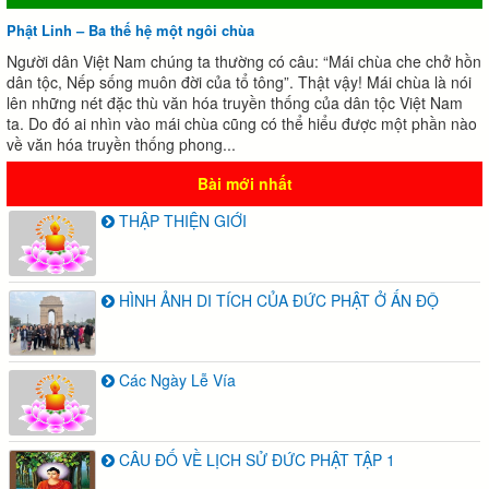
Phật Linh – Ba thế hệ một ngôi chùa
Người dân Việt Nam chúng ta thường có câu: “Mái chùa che chở hồn
dân tộc, Nếp sống muôn đời của tổ tông”. Thật vậy! Mái chùa là nói
lên những nét đặc thù văn hóa truyền thống của dân tộc Việt Nam
ta. Do đó ai nhìn vào mái chùa cũng có thể hiểu được một phần nào
về văn hóa truyền thống phong...
Bài mới nhất
THẬP THIỆN GIỚI
HÌNH ẢNH DI TÍCH CỦA ĐỨC PHẬT Ở ẤN ĐỘ
Các Ngày Lễ Vía
CÂU ĐỐ VỀ LỊCH SỬ ĐỨC PHẬT TẬP 1