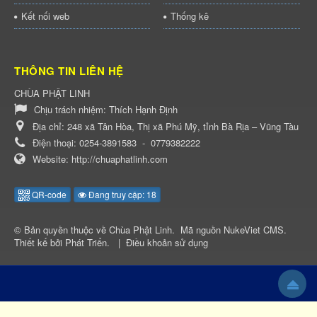
Kết nối web
Thống kê
THÔNG TIN LIÊN HỆ
CHÙA PHẬT LINH
Chịu trách nhiệm:
Thích Hạnh Định
Địa chỉ:
248 xã Tân Hòa, Thị xã Phú Mỹ, tỉnh Bà Rịa – Vũng Tàu
Điện thoại:
0254-3891583
-
0779382222
Website:
http://chuaphatlinh.com
QR-code
Đang truy cập: 18
© Bản quyền thuộc về
Chùa Phật Linh
.
Mã nguồn
NukeViet CMS
.
Thiết kế bởi
Phát Triển
.
|
Điều khoản sử dụng