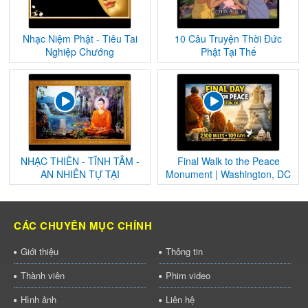
Nhạc Niệm Phật - Tiêu Tai
10 Câu Truyện Thời Đức
Nghiệp Chướng
Phật Tại Thế
NHẠC THIỀN - TĨNH TÂM -
Final Walk to the Peace
AN NHIÊN TỰ TẠI
Monument | Washington, DC
CÁC CHUYÊN MỤC CHÍNH
Giới thiệu
Thông tin
Thành viên
Phim video
Hình ảnh
Liên hệ